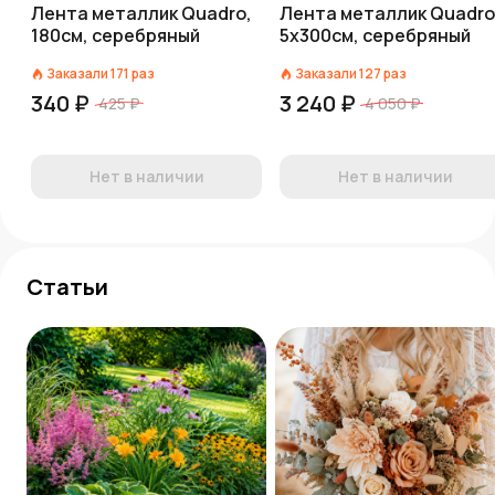
Лента металлик Quadro,
Лента металлик Quadro
180см, серебряный
5х300см, серебряный
Заказали
171
раз
Заказали
127
раз
340 ₽
3 240 ₽
425 ₽
4 050 ₽
Нет в наличии
Нет в наличии
Статьи