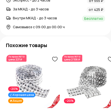
Экспресс - до 2 часов
от 555 ₽
За МКАД - до 3 часов
от 425 ₽
Внутри МКАД - до 3 часов
Бесплатно
Самовывоз с 09:00 до 00:00 ч
Похожие товары
По промо
ЛЕТО
По промо
ЛЕТО
цена
221 ₽
цена
2 106 ₽
-20%
Хорошая цена
Акция
-20%