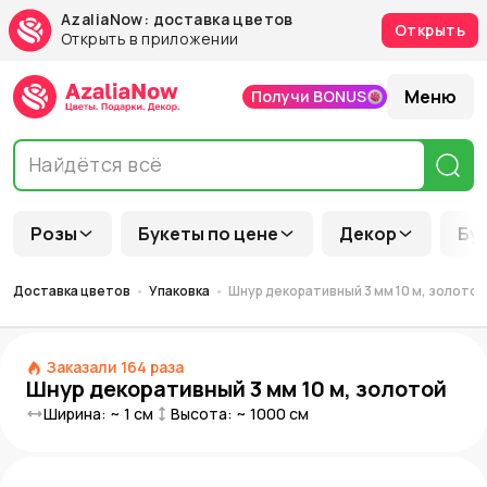
AzaliaNow: доставка цветов
Открыть
Открыть в приложении
Меню
Получи BONUS
Розы
Букеты по цене
Декор
Бу
Доставка цветов
Упаковка
Шнур декоративный 3 мм 10 м, золотой
Заказали
164
раза
Шнур декоративный 3 мм 10 м, золотой
Ширина: ~
1
см
Высота: ~
1000
см