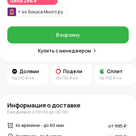
цена
286 ₽
Шнур можно купить на AzaliaNow с доставкой по Москве
+
44
бонуса
Много.ру
и Московской области. За покупку начисляются
Азалия
Коины
, которые дают возможность получать бонусы и
скидки на будущие заказы.
В корзину
Дополнительная информация
Идеи для праздничного оформления и стильного декора
Купить с менеджером
вы найдете в
новостях AzaliaNow
и
блоге о декоре и
цветах
.
Долями
Подели
Сплит
по
110 ₽
x4
по
110 ₽
x4
по
110 ₽
x4
Информация о доставке
Ежедневно с 09:00 до 00:00
Ко времени - до 60 мин
от 995 ₽