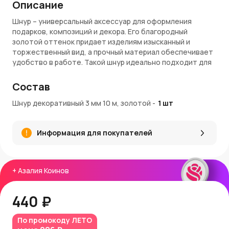
Описание
Шнур – универсальный аксессуар для оформления
подарков, композиций и декора. Его благородный
золотой оттенок придает изделиям изысканный и
торжественный вид, а прочный материал обеспечивает
удобство в работе. Такой шнур идеально подходит для
упаковки, создания праздничных украшений, рукоделия и
флористических композиций, добавляя блеск и стиль
Состав
любому оформлению.
Шнур декоративный 3 мм 10 м, золотой
-
1
шт
Преимущества
Роскошный золотой цвет для эффектного декора.
Информация для покупателей
Оптимальная толщина 3 мм – удобно использовать
для разных задач.
Длина 10 м позволяет оформить множество
композиций.
+
Азалия Коинов
Прочный и износостойкий материал.
Универсальное применение: подарки, рукоделие,
440 ₽
флористика, интерьер.
Артикул: 109-004-3GG
По промокоду
ЛЕТО
Покупка и доставка