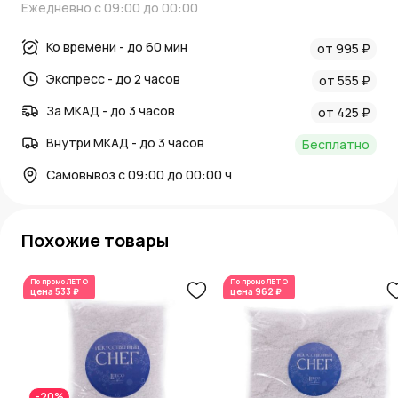
Ежедневно с 09:00 до 00:00
0.013; Длина: 17; Материал: Пластик; Ширина (см): 13;
Метка категории: Сезонные товары, Новый год, Птички,
Ко времени - до 60 мин
бабочки, стрекозы
от 995 ₽
Экспресс - до 2 часов
от 555 ₽
За МКАД - до 3 часов
от 425 ₽
Внутри МКАД - до 3 часов
Бесплатно
Самовывоз с 09:00 до 00:00 ч
Похожие товары
По промо
ЛЕТО
По промо
ЛЕТО
цена
533 ₽
цена
962 ₽
-20%