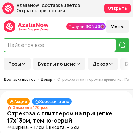
AzaliaNow: доставка цветов
Открыть
Открыть в приложении
Меню
Получи BONUS
Розы
Букеты по цене
Декор
Бу
Доставка цветов
Декор
Стрекоза с глиттером на прищепке, 17х1
Акция
Хорошая цена
Заказали
170
раз
Стрекоза с глиттером на прищепке,
17х13см, темно-серый
Ширина: ~
17
см
Высота: ~
5
см