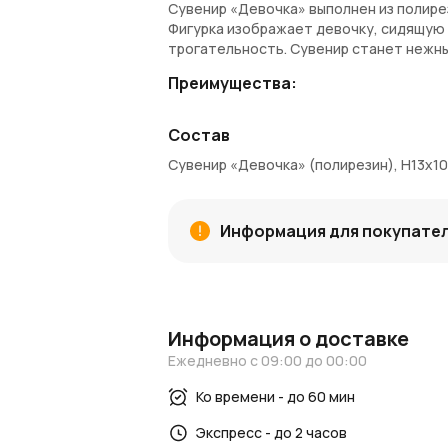
Сувенир «Девочка» выполнен из полирез
Фигурка изображает девочку, сидящую 
трогательность. Сувенир станет нежны
Преимущества:
Золотой оттенок подчеркивает винт
Состав
Трогательный сюжет с девочкой и з
Размер 13×10,5×6 см позволяет разм
Сувенир «Девочка» (полирезин), H13x10
Полирезин сохраняет четкость дета
Универсальный сувенир для подарка 
Артикул: A2446146CR.
Информация для покупате
Заказ и доставка:
Сувенир «Девочка» доступен для заказ
области. За покупки начисляются бону
еще выгоднее.
Информация о доставке
Узнайте больше:
Ежедневно с 09:00 до 00:00
Читайте идеи для праздничного оформл
Ко времени - до 60 мин
декоре и цветах
.
Экспресс - до 2 часов
AzaliaNow
— сувениры и декор для уюта