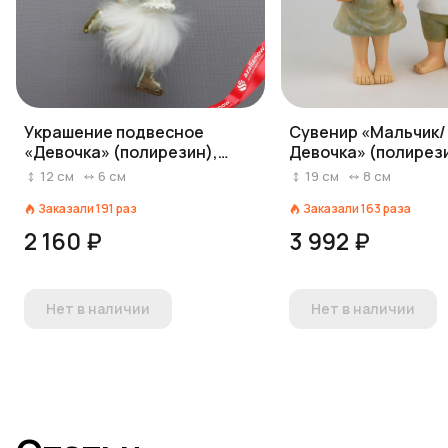
Украшение подвесное
Сувенир «Мальчик/
«Девочка» (полирезин),
Девочка» (полирези
H12x5,5x4см, золотой
H18,5х7,5х6,8см, з
12
см
6
см
19
см
8
см
Заказали
191
раз
Заказали
163
раза
2 160 ₽
3 992 ₽
Нет в наличии
Нет в наличии