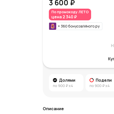
3 600 ₽
По промокоду
ЛЕТО
цена
2 340 ₽
+
360
бонусов
Много.ру
Н
Ку
Долями
Подели
по
900 ₽
x4
по
900 ₽
x4
Описание