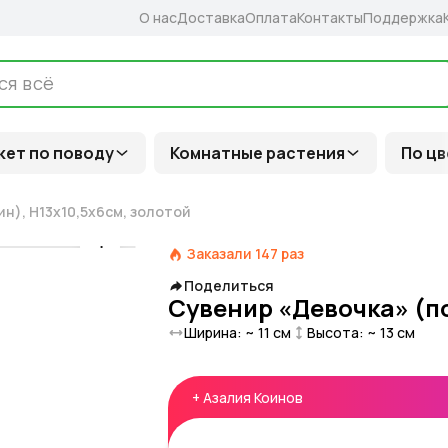
О нас
Доставка
Оплата
Контакты
Поддержка
кет по поводу
Комнатные растения
По цв
н), H13x10,5x6см, золотой
Заказали
147
раз
Поделиться
Сувенир «Девочка» (по
Ширина: ~
11
см
Высота: ~
13
см
+
Азалия Коинов