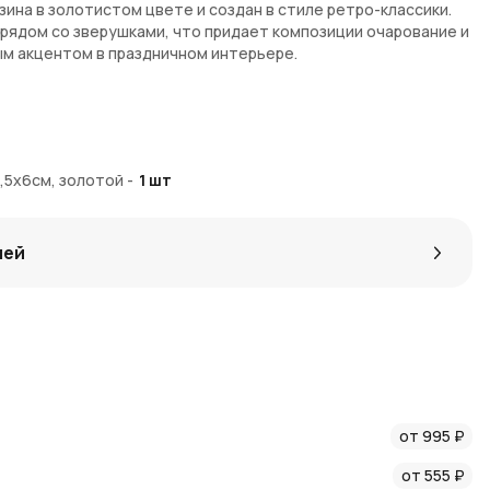
ина в золотистом цвете и создан в стиле ретро-классики.
рядом со зверушками, что придает композиции очарование и
м акцентом в праздничном интерьере.
ажный стиль и элегантность.
верушками дарит атмосферу доброты.
естить фигурку на полке или праздничном столе.
,5x6см, золотой
-
1
шт
лей и долговечность изделия.
и украшения интерьера.
лей
а в интернет-магазине
AzaliaNow
с доставкой по Москве и
сные
Азалия Коины
, которые делают последующие заказы
ения и вдохновения в
новостях AzaliaNow
и в
блоге о
от 995 ₽
от 555 ₽
 и праздника.