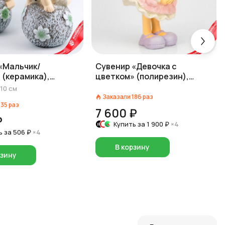
«Мальчик/
Сувенир «Девочка с
 (керамика),
цветком» (полирезин),
см, в асс., зеленый
H16,5x11x9,5см, розовый
10
см
Заказали
186
раз
135
раз
7 600 ₽
₽
Купить за
1 900 ₽
×4
ь за
506 ₽
×4
В корзину
рзину