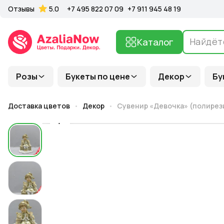
Отзывы
5.0
+7 495 822 07 09
+7 911 945 48 19
Каталог
Розы
Букеты по цене
Декор
Бу
Доставка цветов
Декор
Сувенир «Девочка» (полирези