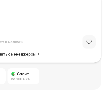
ет в наличии
пить с менеджером
Сплит
по
900 ₽
x4