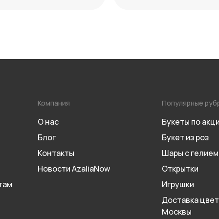
 года
Компания
Популярные руб
О нас
Букеты по акц
Блог
Букет из роз
Контакты
Шары с гелием
Новости AzaliaNow
Открытки
там
Игрушки
Доставка цвет
Москвы