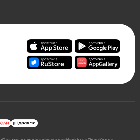
и
Политика использования cookies
Мы на ПромКод.ру