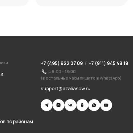
даты
рики
+7 (495) 822 07 09
/
+7 (911) 945 48 19
с 9:00 - 18:00
ии
(в остальные часы пишите в WhatsApp)
support@azalianow.ru
ов по районам