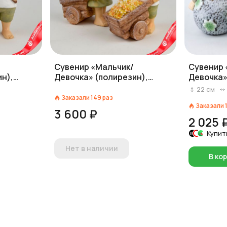
Сувенир «Мальчик/
Сувенир 
н),
Девочка» (полирезин),
Девочка»
еленый
H13,5х10,2х6,3см, зеленый
H22x13х10
22
см
Заказали
149
раз
Заказали
3 600 ₽
2 025 
Купит
Нет в наличии
В ко