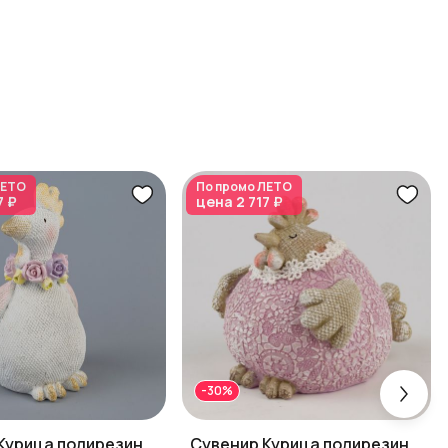
ЕТО
По промо
ЛЕТО
7 ₽
цена
2 717 ₽
-30%
Курица полирезин,
Сувенир Курица полирезин,