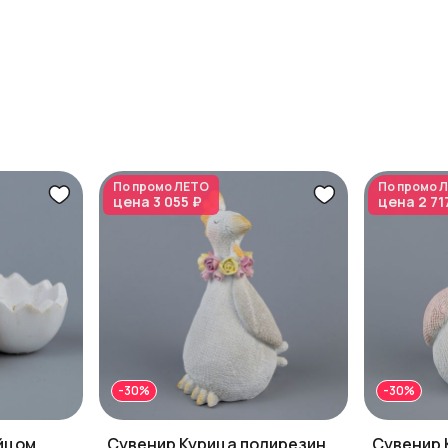
По промо
ЛЕТО
По промо
Л
цена
3 055 ₽
цена
2 71
-30%
-30%
яйцом
Сувенир Курица полирезин,
Сувенир 