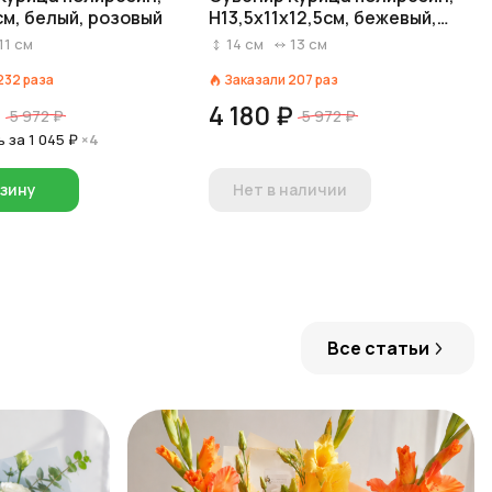
см, белый, розовый
H13,5x11x12,5см, бежевый,
сиреневый
11
см
14
см
13
см
232
раза
Заказали
207
раз
₽
4 180 ₽
5 972 ₽
5 972 ₽
ь за
1 045 ₽
×4
рзину
Нет в наличии
Все статьи