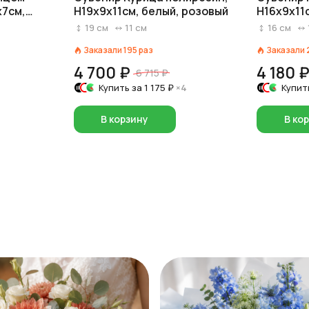
x7см,
H19x9x11см, белый, розовый
H16x9x11
19
см
11
см
16
см
Заказали
195
раз
Заказали
4 700 ₽
4 180 
6 715 ₽
Купить за
1 175 ₽
×4
Купит
В корзину
В ко