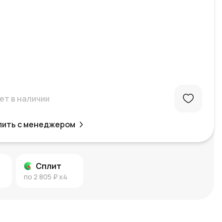
ет в наличии
пить с менеджером
Сплит
по
2 805 ₽
x4