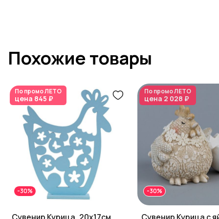
Похожие товары
По промо
ЛЕТО
По промо
ЛЕТО
цена
845 ₽
цена
2 028 ₽
-30%
-30%
Сувенир Курица, 20х17см,
Сувенир Курица с 