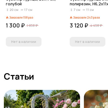
голубой
полирезин, H6,2x11
бежевый
20
см
17
см
7
см
11
см
Заказали
158
раз
Заказали
243
раза
1 300 ₽
3 120 ₽
1 858 ₽
4 458 ₽
Нет в наличии
Нет в наличии
Статьи