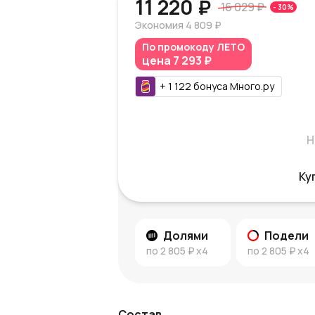
11 220 ₽
16 029 ₽
-
30
%
Экономия
4 809 ₽
По промокоду
ЛЕТО
цена
7 293 ₽
+
1 122
бонуса
Много.ру
Н
Ку
Долями
Подели
по
2 805 ₽
x4
по
2 805 ₽
x4
Состав