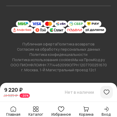
Публичная оферта
Политика возвратов
Согласие на обработку персональных данных
Политика конфиденциальности
Политика использования cookies
Мы на ПромКод.ру
ООО ПИОНФЛО
ИНН 7714462099
ОГРН 1207700251670
г. Москва, 1-Й Магистральный проезд 12с1
9 220 ₽
Нет в наличии
11 525 ₽
-
20
%
Главная
Каталог
Избранное
Корзина
Вход