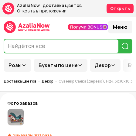
AzaliaNow: доставка цветов
Открыть
Открыть в приложении
Меню
Получи BONUS
Розы
Букеты по цене
Декор
Бу
Доставка цветов
Декор
Сувенир Санки (дерево), Н24,5х36х16,5см,
Фото заказов
Заказали
303
раза