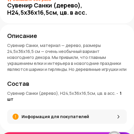
Сувенир Санки (дерево),
Н24,5х36х16,5см, цв. в асс.
Описание
Сувенир Санки, материал — дерево, размеры
24,5х36х16,5 см — очень необычный вариант
новогоднего декора. Мы привыкли, что главным
украшением елки и интерьера в новогодние праздники
являются шарики и гирлянды. Но деревянные игрушки или
сувениры завоевываются все большую популярность!
Состав
Натуральные материалы, ретро-стиль и легкая
ностальгия по далекому детству, сказкам и старым
Сувенир Санки (дерево), Н24,5х36х16,5см, цв. в асс.
-
1
игрушкам делают деревянные новогодние украшения
шт
очень популярным вариантом декора.
Материалы и качество
Информация для покупателей
Сувенир Санки сделан из натурального дерева с
окраской. Безопасный, экологически чистый материал