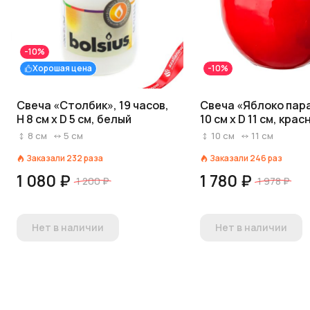
-10%
Хорошая цена
-10%
Свеча «Столбик», 19 часов,
Свеча «Яблоко пар
H 8 см x D 5 см, белый
10 см x D 11 см, крас
8
см
5
см
10
см
11
см
Заказали
232
раза
Заказали
246
раз
1 080 ₽
1 780 ₽
1 200 ₽
1 978 ₽
Нет в наличии
Нет в наличии