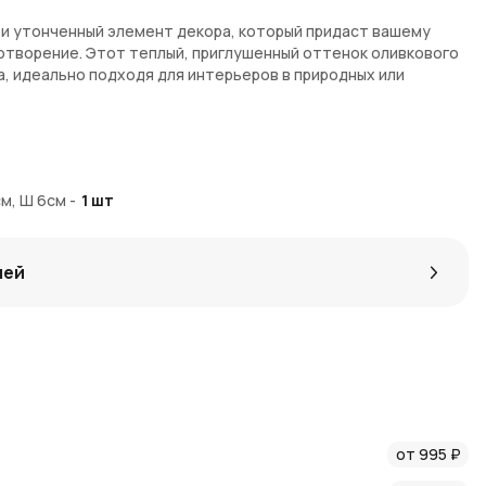
 и утонченный элемент декора, который придаст вашему
отворение. Этот теплый, приглушенный оттенок оливкового
, идеально подходя для интерьеров в природных или
добавляет природной гармонии и уюта в пространство
обеспечивая мягкое и продолжительное освещение
см, Ш 6см
-
1
шт
а, идеально подходящая для различных вариантов декора
тр 6 см
лей
агазине
AzaliaNow
. Мы обеспечиваем быструю доставку по
ow
гарантирует надежную обработку заказов и доставку
нами
вы получите дополнительные бонусы при оформлении
новения и идей по декорированию. Следите за
новостями
от 995 ₽
инок и акций.