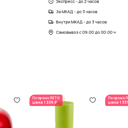
AzaliaNow
Экспресс - до 2 часов
обеспечивает высокое качес
За МКАД - до 3 часов
Внутри МКАД - до 3 часов
Самовывоз с 09:00 до 00:00 ч
По промо
ЛЕТО
По промо
Л
цена
1 339 ₽
цена
1 33