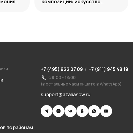
рмония
композиции: искусство
уместного выбора
рики
+7 (495) 822 07 09
/
+7 (911) 945 48 19
с 9:00 - 18:00
ии
(в остальные часы пишите в WhatsApp)
support@azalianow.ru
ов по районам