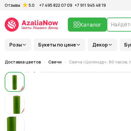
Отзывы
5.0
+7 495 822 07 09
+7 911 945 48 19
Каталог
Розы
Букеты по цене
Декор
Бу
Доставка цветов
Свечи
Свеча «Цилиндр», 60 часов, H