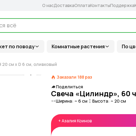
О нас
Доставка
Оплата
Контакты
Поддержка
кет по поводу
Комнатные растения
По цв
 20 см x D 6 см, оливковый
Заказали
188
раз
Поделиться
Свеча «Цилиндр», 60 ча
Ширина: ~
6
см
Высота: ~
20
см
+
Азалия Коинов