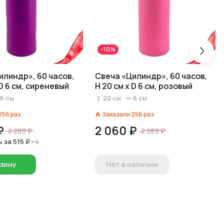
-10%
илиндр», 60 часов,
Свеча «Цилиндр», 60 часов,
 D 6 см, сиреневый
H 20 см x D 6 см, розовый
6
см
20
см
6
см
256
раз
Заказали
256
раз
₽
2 060 ₽
2 289 ₽
2 289 ₽
ь за
515 ₽
×4
рзину
Нет в наличии