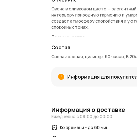
Свеча в оливковом цвете — элегантный
интерьеру природную гармонию и умир
создаст атмосферу спокойствия и уюта
спокойных тонах.
Преимущества:
Стильный оливковый цвет, который 
Состав
Долговечное горение до 60 часов, 
Свеча зеленая, цилиндр, 60 часов, В 20
Универсальная цилиндрическая форм
Размеры свечи: высота 20 см, диаме
Информация о покупке и доставке:
Информация для покупате
Вы можете
купить свечу
в интернет-м
Москве и Московской области.
AzaliaN
прямо до вашего порога. С
Азалия Кои
покупки.
Информация о доставке
Блог и новости:
Ежедневно с 09:00 до 00:00
Ознакомьтесь с нашим
блогом
для вдох
Ко времени - до 60 мин
AzaliaNow
, чтобы быть в курсе всех нов