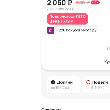
2 060 ₽
2 289 ₽
-
10
%
Экономия
229 ₽
По промокоду
ЛЕТО
цена
1 339 ₽
+
206
бонусов
Много.ру
Н
Ку
Долями
Подели
по
515 ₽
x4
по
515 ₽
x4
Описание