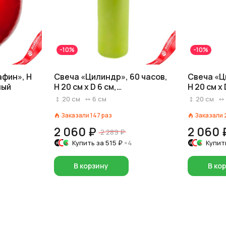
-10%
-10%
афин», H
Свеча «Цилиндр», 60 часов,
Свеча «Ц
ный
H 20 см x D 6 см,
H 20 см x
фисташковый
20
см
6
см
20
см
Заказали
147
раз
Заказали
2 060 ₽
2 060 
2 289 ₽
Купить за
515 ₽
×4
Купит
В корзину
В ко