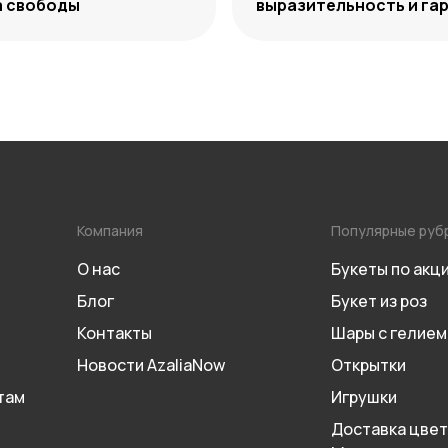
а свободы
выразительность и га
сочетаний
Компания
Популярные руб
О нас
Букеты по акц
Блог
Букет из роз
Контакты
Шары с гелием
Новости AzaliaNow
Открытки
там
Игрушки
Доставка цвет