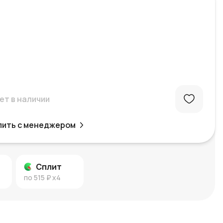
ет в наличии
пить с менеджером
Сплит
по
515 ₽
x4