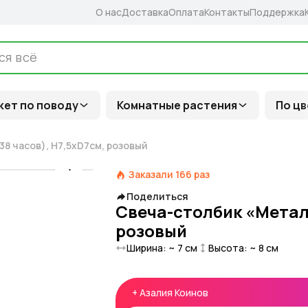
О нас
Доставка
Оплата
Контакты
Поддержка
кет по поводу
Комнатные растения
По цв
8 часов), H7,5xD7см, розовый
Заказали
166
раз
Поделиться
Свеча-столбик «Металл
розовый
Ширина: ~
7
см
Высота: ~
8
см
+
Азалия Коинов