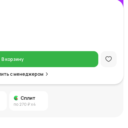
В корзину
пить с менеджером
Сплит
по
270 ₽
x4