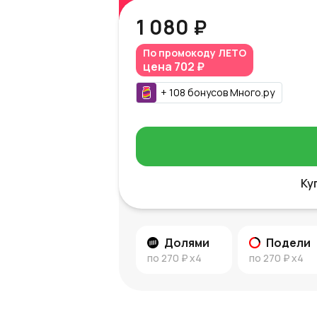
1 080 ₽
По промокоду
ЛЕТО
цена
702 ₽
+
108
бонусов
Много.ру
Ку
Долями
Подели
по
270 ₽
x4
по
270 ₽
x4