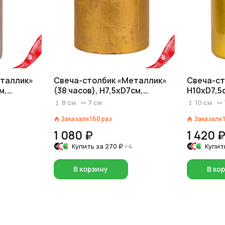
еталлик»
Свеча-столбик «Металлик»
Свеча-ст
м,
(38 часов), H7,5xD7см,
H10xD7,5
золотой
8
см
7
см
10
см
Заказали
160
раз
Заказали
1 080 ₽
1 420 
Купить за
270 ₽
×4
Купит
В корзину
В ко