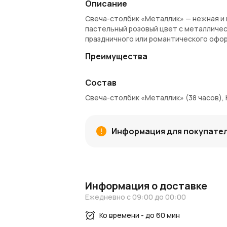
Описание
Свеча-столбик «Металлик» — нежная и 
пастельный розовый цвет с металличес
праздничного или романтического офо
Преимущества
Нежный розовый оттенок с легким м
Состав
До 38 часов ровного горения.
Изготовлена из качественного пара
Свеча-столбик «Металлик» (38 часов), 
Прекрасно подходит для сервировки
Удачное решение для подарка или д
Артикул: ZL7075
Информация для покупате
Где купить
Эту свечу можно купить на AzaliaNow с
заказ начисляются
Азалия Коины
, с к
покупки.
Информация о доставке
Узнайте больше
Ежедневно с 09:00 до 00:00
Еще больше идей по декору найдете в
н
Ко времени - до 60 мин
цветах
.