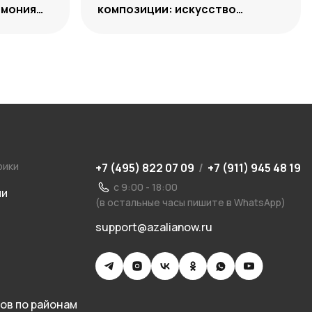
рмония
композиции: искусство
уместного выбора
рики
+7 (495) 822 07 09
/
+7 (911) 945 48 19
с 9:00 - 18:00
ии
(в остальные часы пишите в WhatsApp)
support@azalianow.ru
ов по районам