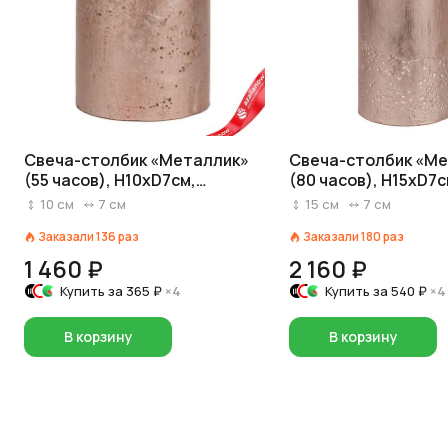
Свеча-столбик «Металлик»
Свеча-столбик «М
(55 часов), H10xD7см,
(80 часов), H15xD7с
розовый
розовый
10
см
7
см
15
см
7
см
Заказали
136
раз
Заказали
180
раз
1 460 ₽
2 160 ₽
Купить за
365 ₽
×4
Купить за
540 ₽
×4
В корзину
В корзину