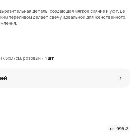
выразительная деталь, создающая мягкое сияние и уют. Ее
ким переливом делает свечу идеальной для женственного,
рмления.
еталлическим блеском.
фина с устойчивым фитилем.
H7,5xD7см, розовый
-
1
шт
 или фотозоны.
ополнения цветочной композиции.
лей
 быстрой доставкой по Москве и Московской области. За
оторыми легко получать бонусы и скидки на последующие
овостях AzaliaNow
и полезных статьях
блога о декоре и
от 995 ₽