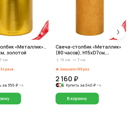
олбик «Металлик» ,
Свеча-столбик «Металлик»
см, золотой
(80 часов), H15xD7см,
золотой
7
см
15
см
7
см
134
раза
Заказали
189
раз
₽
2 160 ₽
ь за
355 ₽
×4
Купить за
540 ₽
×4
рзину
В корзину