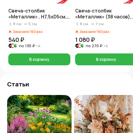
Свеча-столбик
Свеча-столбик
«Металлик» , H7,5xD5см,
«Металлик» (38 часов),
золотой
H7,5xD7см, золотой
8
см
5
см
8
см
7
см
Заказали
160
раз
Заказали
160
раз
540 ₽
1 080 ₽
по
135 ₽
×4
по
270 ₽
×4
В корзину
В корзину
Статьи