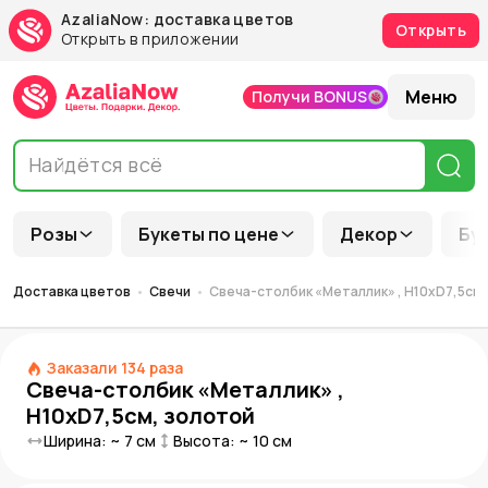
AzaliaNow: доставка цветов
Открыть
Открыть в приложении
Меню
Получи BONUS
Розы
Букеты по цене
Декор
Бу
Доставка цветов
Свечи
Свеча-столбик «Металлик» , H10xD7,5см
Заказали
134
раза
Свеча-столбик «Металлик» ,
H10xD7,5см, золотой
Ширина: ~
7
см
Высота: ~
10
см