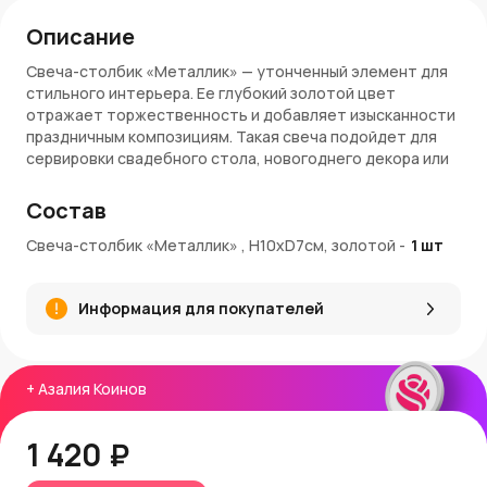
Описание
Свеча-столбик «Металлик» — утонченный элемент для
стильного интерьера. Ее глубокий золотой цвет
отражает торжественность и добавляет изысканности
праздничным композициям. Такая свеча подойдет для
сервировки свадебного стола, новогоднего декора или
уютного домашнего вечера.
Состав
Преимущества
Свеча-столбик «Металлик» , H10xD7см, золотой
-
1
шт
Производится из качественного воска, устойчивого к
растрескиванию.
Длительное время горения без выделения копоти.
Информация для покупателей
Металлический блеск подчеркивает утонченность
декора.
Универсальный диаметр позволяет использовать
свечу в разных подсвечниках.
+
Азалия Коинов
Прекрасный подарок или элемент праздничного
оформления.
1 420 ₽
Артикул: FAQ-PH7.5-2MG