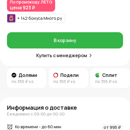
Где купить
По промокоду
ЛЕТО
цена
923 ₽
Свечу можно купить на AzaliaNow с доставкой по Москве
и Московской области. За покупку начисляются
Азалия
+
142
бонуса
Много.ру
Коины
, которые дают бонусы и скидки на последующие
заказы.
Узнайте больше
В корзину
Еще больше идей и полезных материалов вы найдете в
новостях AzaliaNow
и
блоге о декоре и цветах
.
Купить с менеджером
Долями
Подели
Сплит
по
355 ₽
x4
по
355 ₽
x4
по
355 ₽
x4
Информация о доставке
Ежедневно с 09:00 до 00:00
Ко времени - до 60 мин
от 995 ₽