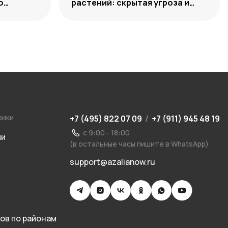
о
растений: скрытая угроза и
способы нейтрализации
рики
+7 (495) 822 07 09
/
+7 (911) 945 48 19
с 9:00 - 18:00
ии
(в остальные часы пишите в WhatsApp)
support@azalianow.ru
ов по районам