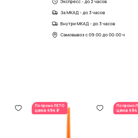
AzaliaNow
Экспресс - до 2 часов
обеспечивает высокое качес
За МКАД - до 3 часов
Внутри МКАД - до 3 часов
Самовывоз с 09:00 до 00:00 ч
По промо
ЛЕТО
По промо
Л
цена
494 ₽
цена
494