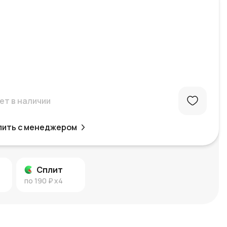
ет в наличии
пить с менеджером
Сплит
по
190 ₽
x4