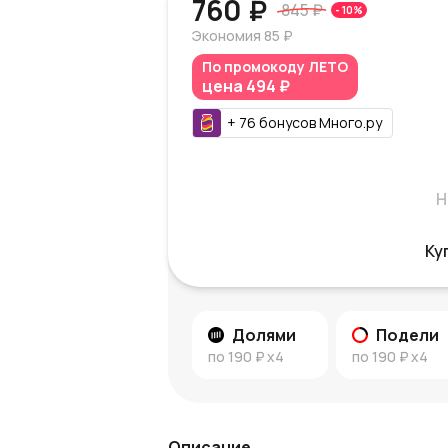
760 ₽
845 ₽
-
10
%
Экономия
85 ₽
По промокоду
ЛЕТО
цена
494 ₽
+
76
бонусов
Много.ру
Н
Ку
Долями
Подели
по
190 ₽
x4
по
190 ₽
x4
Описание