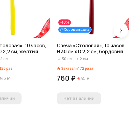
-10%
Хорошая цена
толовая», 10 часов,
Свеча «Столовая», 10 часов,
 D 2,2 см, желтый
H 30 см x D 2,2 см, бордовый
2
см
30
см
2
см
225
раз
Заказали
172
раза
760 ₽
845 ₽
845 ₽
наличии
Нет в наличии