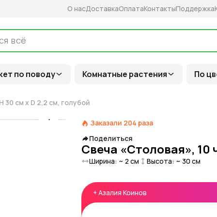
О нас
Доставка
Оплата
Контакты
Поддержка
кет по поводу
Комнатные растения
По цв
 30 см x D 2,2 см, голубой
Заказали
204
раза
Поделиться
Свеча «Столовая», 10 ч
Ширина: ~
2
см
Высота: ~
30
см
+
Азалия Коинов