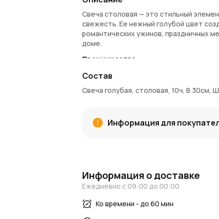
Свеча столовая — это стильный элемен
свежесть. Ее нежный голубой цвет соз
романтических ужинов, праздничных м
доме.
Преимущества:
Нежный голубой цвет, который прив
Состав
Долговечное горение до 10 часов, 
Свеча голубая, столовая, 10ч, В 30см, Ш
Изготовлена из качественного параф
Размеры свечи: высота 30 см, диамет
Информация о покупке и доставке:
Информация для покупате
Вы можете
купить свечу
в нашем инте
по Москве и Московской области.
Azal
доставку до вашего порога. С
Азалия К
оформлении покупки.
Информация о доставке
Блог и новости:
Ежедневно с 09:00 до 00:00
Читайте наш
блог
, чтобы узнать, как 
Ко времени - до 60 мин
интерьера. Следите за
новостями Aza