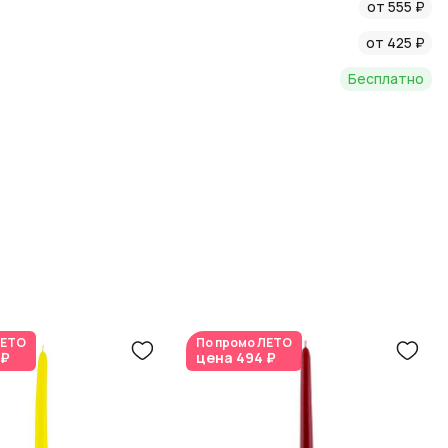
тво продукции и отличный сервис.
от 555 ₽
от 425 ₽
Бесплатно
ЕТО
По промо
ЛЕТО
 ₽
цена
494 ₽