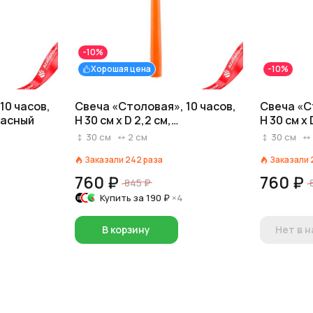
-10%
Хорошая цена
-10%
10 часов,
Свеча «Столовая», 10 часов,
Свеча «С
красный
H 30 см x D 2,2 см,
H 30 см x
коралловый
30
см
2
см
30
см
Заказали
242
раза
Заказали
760 ₽
760 ₽
845 ₽
Купить за
190 ₽
×4
В корзину
Нет в 