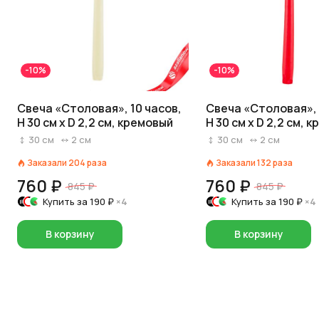
-10%
-10%
Свеча «Столовая», 10 часов,
Свеча «Столовая», 
H 30 см x D 2,2 см, кремовый
H 30 см x D 2,2 см, 
30
см
2
см
30
см
2
см
Заказали
204
раза
Заказали
132
раза
760 ₽
760 ₽
845 ₽
845 ₽
Купить за
190 ₽
×4
Купить за
190 ₽
×4
В корзину
В корзину