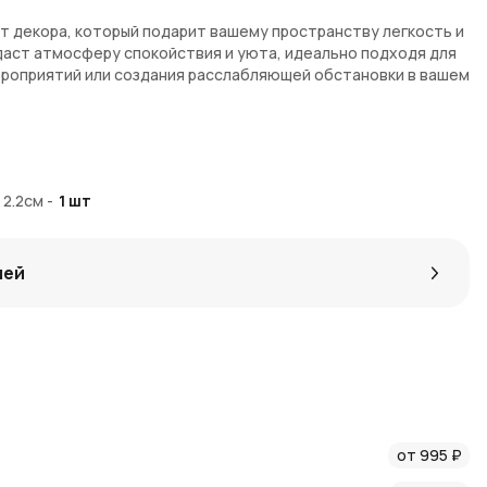
т декора, который подарит вашему пространству легкость и
даст атмосферу спокойствия и уюта, идеально подходя для
ероприятий или создания расслабляющей обстановки в вашем
носит в интерьер ощущение свежести и легкости
обеспечивающее длительное освещение и уют
 2.2см
-
1
шт
ина, что гарантирует безопасное и чистое горение
р 2,2 см
лей
рнет-магазине
AzaliaNow
. Мы предлагаем удобную доставку
iaNow
гарантирует быструю обработку заказов и надежную
оинами
вы получаете дополнительные преимущества при
использовать свечи для создания стильного и уютного
от 995 ₽
liaNow
, чтобы первыми узнавать о крутых акциях и новинках.