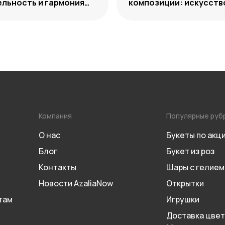
льность и гармония
композиции: искусств
ий
уместного выбора
Компания
Популярные руб
О нас
Букеты по акц
Блог
Букет из роз
Контакты
Шары с гелием
Новости AzaliaNow
Открытки
там
Игрушки
Доставка цвет