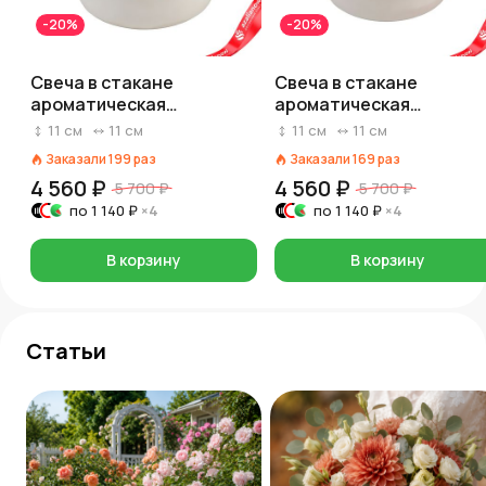
-20%
-20%
Свеча в стакане
Свеча в стакане
ароматическая
ароматическая
(керамика),
(керамика),
11
см
11
см
11
см
11
см
H10,5xD10,5см, белый
H10,5xD10,5см, розовый
Заказали
199
раз
Заказали
169
раз
4 560 ₽
4 560 ₽
5 700 ₽
5 700 ₽
по
1 140 ₽
×4
по
1 140 ₽
×4
В корзину
В корзину
Статьи