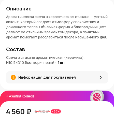
Описание
Ароматическая свеча в керамическом стакане — уютный
акцент, который создает атмосферу спокойствия и
домашнего тепла. Объемная форма и благородный цвет
делают ее стильным элементом декора, а приятный
аромат помогает расслабиться после насыщенного дня.
Особенности:
Состав
Высота: 10,5 см
Свеча в стакане ароматическая (керамика),
Диаметр: 10,5 см
H10,5xD10,5см, коричневый
-
1
шт
Цвет: коричневый — теплый, природный оттенок
Керамический стакан — прочный, эстетичный и
многоразовый
Информация для покупателей
Аромат наполняет пространство мягкими,
расслабляющими нотами
Ровное и чистое горение без копоти
Подходит для интерьера, подарков и уютных вечеров
+
Азалия Коинов
Артикул: TCB105105-YB-1BR
Заказ и доставка:
4 560 ₽
5 700 ₽
-
20
%