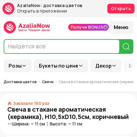
AzaliaNow: доставка цветов
Открыть
Открыть в приложении
Меню
Получи BONUS
Розы
Букеты по цене
Декор
Бу
Доставка цветов
Свечи
Свеча в стакане ароматическая (керамик
Заказали
160
раз
Свеча в стакане ароматическая
(керамика), H10,5xD10,5см, коричневый
Ширина: ~
11
см
Высота: ~
11
см