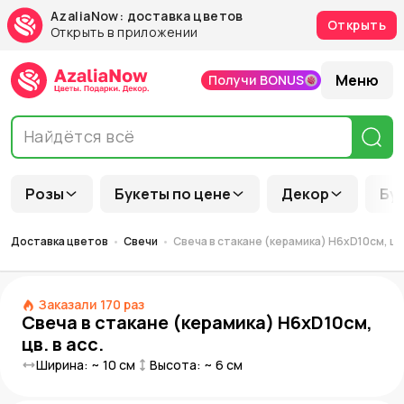
AzaliaNow: доставка цветов
Открыть
Открыть в приложении
Меню
Получи BONUS
Розы
Букеты по цене
Декор
Бу
Доставка цветов
Свечи
Свеча в стакане (керамика) H6xD10см, цв. 
Заказали
170
раз
Свеча в стакане (керамика) H6xD10см,
цв. в асс.
Ширина: ~
10
см
Высота: ~
6
см