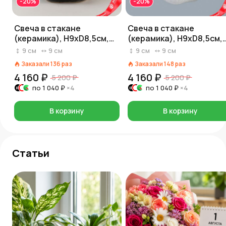
-20%
-20%
Свеча в стакане
Свеча в стакане
(керамика), Н9хD8,5см,
(керамика), Н9хD8,5см,
черный
белый
9
см
9
см
9
см
9
см
Заказали
136
раз
Заказали
148
раз
4 160 ₽
4 160 ₽
5 200 ₽
5 200 ₽
по
1 040 ₽
×4
по
1 040 ₽
×4
В корзину
В корзину
Статьи