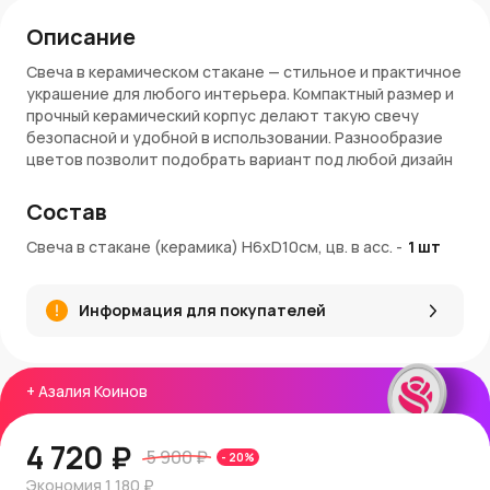
Описание
Свеча в керамическом стакане — стильное и практичное
украшение для любого интерьера. Компактный размер и
прочный керамический корпус делают такую свечу
безопасной и удобной в использовании. Разнообразие
цветов позволит подобрать вариант под любой дизайн
и настроение.
Состав
Особенности:
Свеча в стакане (керамика) H6xD10см, цв. в асс.
-
1
шт
Высота: 6 см
Диаметр: 10 см
Цвета: в ассортименте — разнообразие оттенков
Информация для покупателей
для любого интерьера
Керамический стакан — надежность и эстетика
Ровное и чистое горение без копоти
Идеальна для создания уюта дома, в офисе и на
+
Азалия Коинов
праздниках
Артикул: 95004670
4 720 ₽
5 900 ₽
-
20
%
Заказ и доставка:
Экономия
1 180 ₽