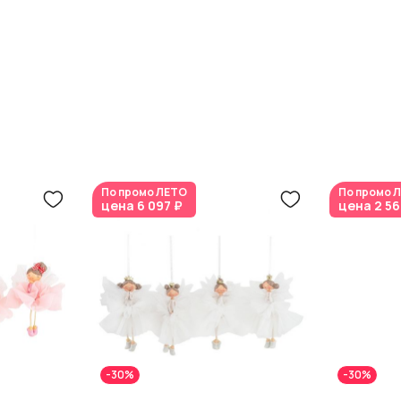
По промо
ЛЕТО
По промо
Л
цена
6 097 ₽
цена
2 56
-30%
-30%