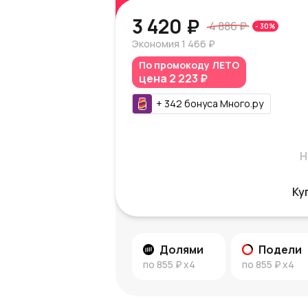
3 420 ₽
4 886 ₽
-
30
%
Экономия
1 466 ₽
По промокоду
ЛЕТО
цена
2 223 ₽
+
342
бонуса
Много.ру
Н
Ку
Долями
Подели
по
855 ₽
x4
по
855 ₽
x4