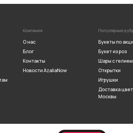
Компания
Популярные руб
О нас
Букеты по акц
Блог
Букет из роз
Контакты
Шары с гелием
Новости AzaliaNow
Открытки
там
Игрушки
Доставка цвет
Москвы