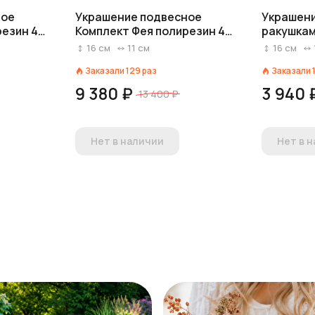
ное
Украшение подвесное
Украшени
резин 4
Комплект Фея полирезин 4
ракушкам
 в асс.,
шт, H16x10,5x10,5см, в асс.,
белый
16
см
11
см
16
см
белый
Заказали
129
раз
Заказали
9 380 ₽
3 940 
13 400 ₽
Нет в наличии
Нет в 