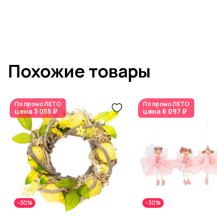
Похожие товары
По промо
ЛЕТО
По промо
ЛЕТО
цена
3 055 ₽
цена
6 097 ₽
-30%
-30%