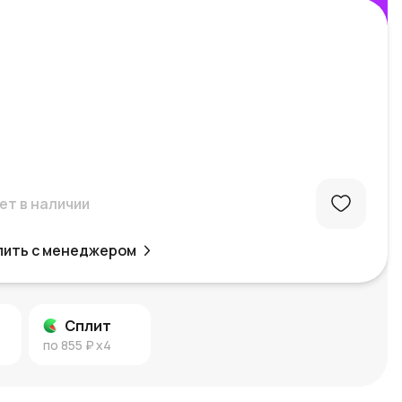
ет в наличии
пить с менеджером
Сплит
по
855 ₽
x4