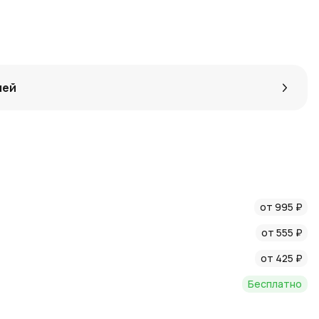
лей
от 995 ₽
от 555 ₽
от 425 ₽
Бесплатно