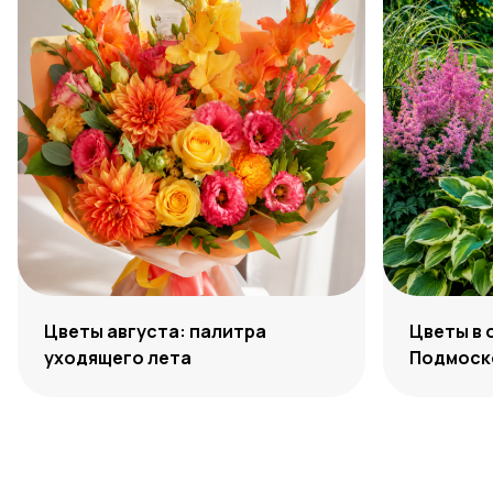
Цветы августа: палитра
Цветы в 
уходящего лета
Подмоско
максиму