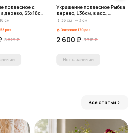
е подвесное с
Украшение подвесное Рыбка
и дерево, 65x16см,
дерево, L36см, в асс.,
зеленый
16
см
36
см
3
см
158
раз
Заказали
170
раз
₽
2 600 ₽
5 629 ₽
3 715 ₽
наличии
Нет в наличии
Все статьи