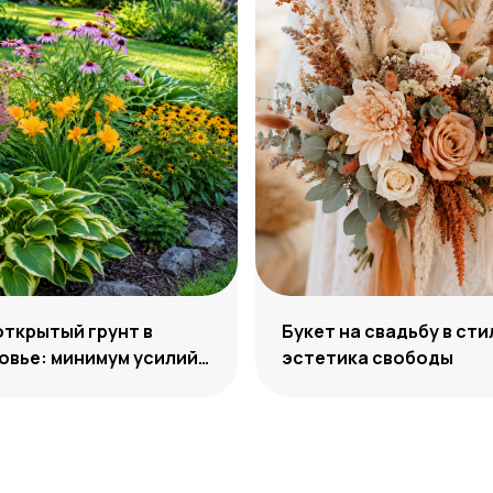
открытый грунт в
Букет на свадьбу в сти
вье: минимум усилий,
эстетика свободы
м декоративности