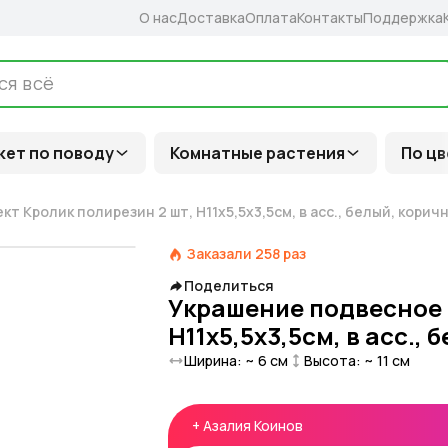
О нас
Доставка
Оплата
Контакты
Поддержка
кет по поводу
Комнатные растения
По цв
 Кролик полирезин 2 шт, H11x5,5х3,5см, в асс., белый, корич
Заказали
258
раз
Поделиться
Украшение подвесное 
H11x5,5х3,5см, в асс.,
Ширина: ~
6
см
Высота: ~
11
см
+
Азалия Коинов