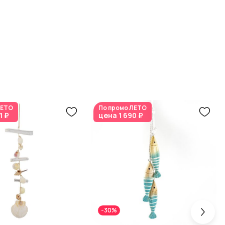
ЕТО
По промо
ЛЕТО
1 ₽
цена
1 690 ₽
-30%