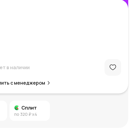
ет в наличии
пить с менеджером
Сплит
по
320 ₽
x4