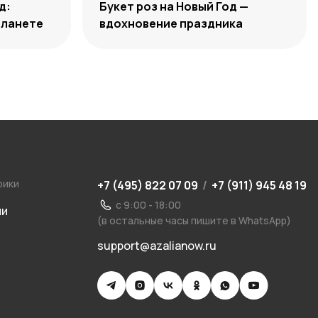
д:
Букет роз на Новый Год —
планете
вдохновение праздника
рики
+7 (495) 822 07 09
/
+7 (911) 945 48 19
с 9:00 - 18:00
ии
(в остальные часы пишите в WhatsApp)
support@azalianow.ru