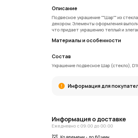
Описание
Подвесное украшение ""Шар"" из стекл
декором. Элементы оформления выполн
что придает украшению теплый и элега
Материалы и особенности
Материал:
стекло.
Состав
Декор:
рельефный рисунок в виде л
Цвет:
светло-коричневый с золотым
Украшение подвесное Шар (стекло), D1
Размер:
диаметр 10 см.
Преимущества
Информация для покупате
Уникальный дизайн с природными мо
Высокое качество материалов и изг
Подходит для создания уютной атмо
Применение
Информация о доставке
Прекрасное дополнение к рождественск
Ежедневно с 09:00 до 00:00
Подходит для индивидуального использ
Ко времени - до 60 мин