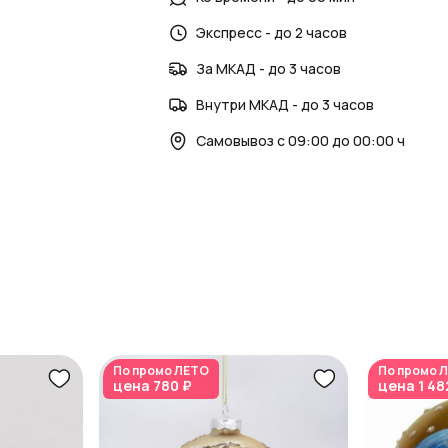
Упаковка
Экспресс - до 2 часов
Шар поставляется в надежной упаковк
хранении.
За МКАД - до 3 часов
Новогодний декор > Сувениры
Внутри МКАД - до 3 часов
ШтрихКод: 4627197695824; Цвет: Коричн
Самовывоз с 09:00 до 00:00 ч
Артикул: 982304306
По промо
ЛЕТО
По промо
Л
цена
780 ₽
цена
1 48