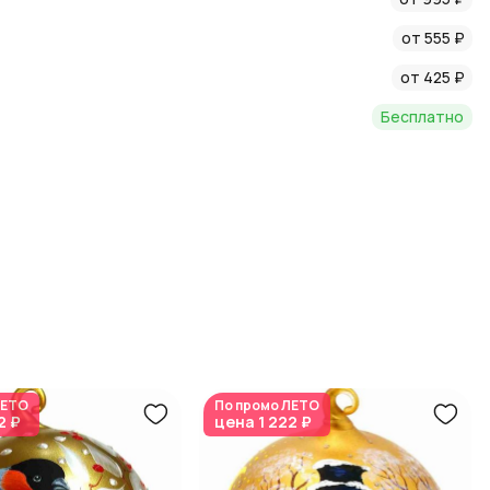
от 555 ₽
е, защищающей его от повреждений при транспортировке и
от 425 ₽
Бесплатно
евый; Вес: 0.083; Материал: Стекло; Диаметр (см): 10
ЕТО
По промо
ЛЕТО
2 ₽
цена
1 222 ₽