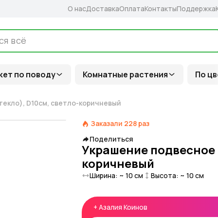
О нас
Доставка
Оплата
Контакты
Поддержка
кет по поводу
Комнатные растения
По цв
текло), D10см, светло-коричневый
Заказали
228
раз
Поделиться
Украшение подвесное Ш
коричневый
Ширина: ~
10
см
Высота: ~
10
см
+
Азалия Коинов