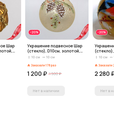
-20%
-20%
ное Шар
Украшение подвесное Шар
Украшени
лотой,
(стекло), D10см, золотой,
(стекло),
вид 4
вид 5
10
см
10
см
10
см
Заказали
178
раз
Заказали
1 200 ₽
2 280 
1 500 ₽
Нет в наличии
Нет в 