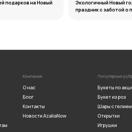
ей подарков на Новый
Экологичный Новый го
праздник с заботой о 
Компания
Популярные руб
О нас
Букеты по акц
Блог
Букет из роз
Контакты
Шары с гелием
Новости AzaliaNow
Открытки
там
Игрушки