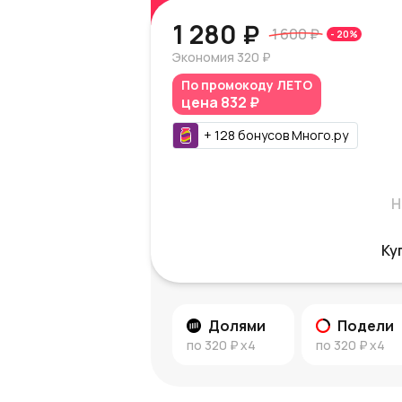
1 280 ₽
1 600 ₽
-
20
%
Экономия
320 ₽
По промокоду
ЛЕТО
цена
832 ₽
+
128
бонусов
Много.ру
Н
Ку
Долями
Подели
по
320 ₽
x4
по
320 ₽
x4