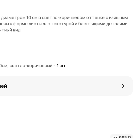
а диаметром 10 см в светло-коричневом оттенке с изящным
ены в форме листьев с текстурой и блестящими деталями,
нтный вид.
истьев, украшенный золотистыми блестками.
 акцентом.
0см, светло-коричневый
-
1
шт
лей
тивами.
отовления.
сферы в классическом или современном интерьере.
ому декору: елке, гирляндам или праздничным композициям.
ования или в сочетании с другими украшениями.
от 995 ₽