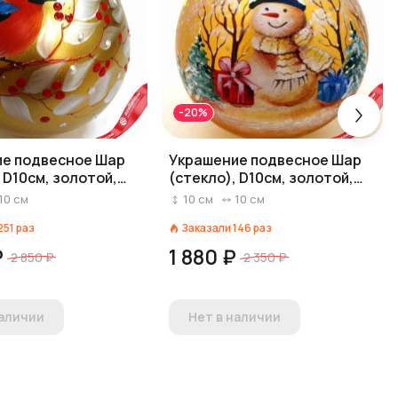
-20%
е подвесное Шар
Украшение подвесное Шар
 D10см, золотой,
(стекло), D10см, золотой,
вид 6
10
см
10
см
10
см
251
раз
Заказали
146
раз
₽
1 880 ₽
2 850 ₽
2 350 ₽
наличии
Нет в наличии