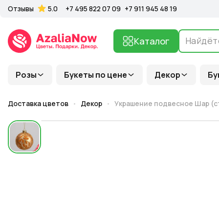
Отзывы
5.0
+7 495 822 07 09
+7 911 945 48 19
Каталог
Розы
Букеты по цене
Декор
Бу
Доставка цветов
Декор
Украшение подвесное Шар (с