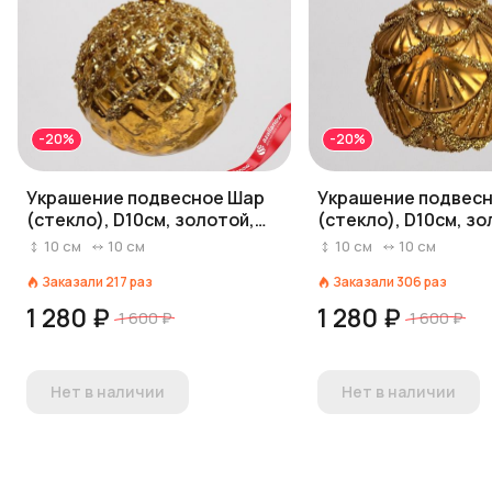
-20%
-20%
Украшение подвесное Шар
Украшение подвес
(стекло), D10см, золотой,
(стекло), D10см, зо
вид 1
вид 3
10
см
10
см
10
см
10
см
Заказали
217
раз
Заказали
306
раз
1 280 ₽
1 280 ₽
1 600 ₽
1 600 ₽
Нет в наличии
Нет в наличии