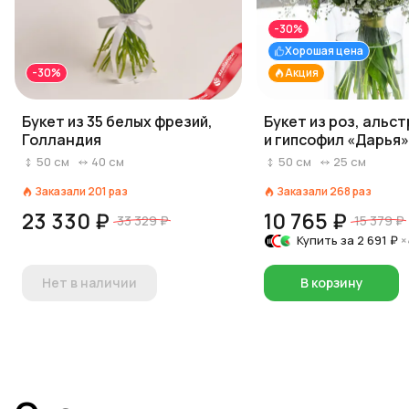
-30%
Хорошая цена
-30%
Акция
Букет из 35 белых фрезий,
Букет из роз, альс
Голландия
и гипсофил «Дарья
50
см
40
см
50
см
25
см
Заказали
201
раз
Заказали
268
раз
23 330 ₽
10 765 ₽
33 329 ₽
15 379 ₽
Купить за
2 691 ₽
×
Нет в наличии
В корзину