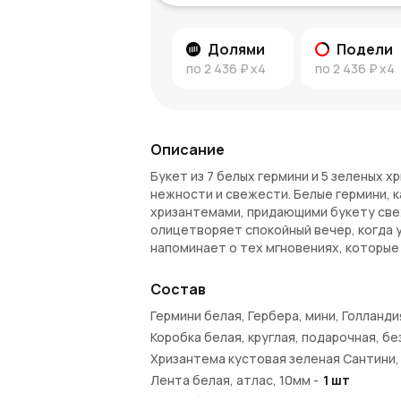
Долями
Подели
по
2 436 ₽
x4
по
2 436 ₽
x4
Описание
Букет из 7 белых гермини и 5 зеленых 
нежности и свежести. Белые гермини, 
хризантемами, придающими букету све
олицетворяет спокойный вечер, когда 
напоминает о тех мгновениях, которые 
«Уютный вечер» — это букет, который д
Состав
изысканная форма создают ощущение у
моментом. Этот букет станет символом
Гермини белая, Гербера, мини, Голланди
Коробка белая, круглая, подарочная, без
Преимущества букета
Хризантема кустовая зеленая Сантини,
Нежность и свежесть
: Белые герм
Лента белая, атлас, 10мм
-
1
шт
спокойствия и красоты.