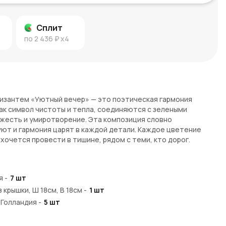
Сплит
по
2 436 ₽
x4
хризантем «Уютный вечер» — это поэтическая гармония
как символ чистоты и тепла, соединяются с зелеными
жесть и умиротворение. Эта композиция словно
уют и гармония царят в каждой детали. Каждое цветение
хочется провести в тишине, рядом с теми, кто дорог.
арит атмосферу покоя и света. Его нежные оттенки и
юта и благополучия, приглашая насладиться каждым
 тепла, которое мы дарим себе и своим близким.
я
-
7
шт
 крышки, Ш 18см, В 18см
-
1
шт
 Голландия
-
5
шт
ини и зеленые хризантемы создают композицию, полную