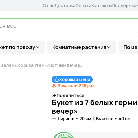
О нас
Доставка
Оплата
Контакты
Поддержка
кет по поводу
Комнатные растения
По цв
 5 зеленых хризантем «Уютный вечер»
Хорошая цена
Заказали
238
раз
Поделиться
Букет из 7 белых герм
вечер»
Ширина: ~
20
см
Высота: ~
40
см