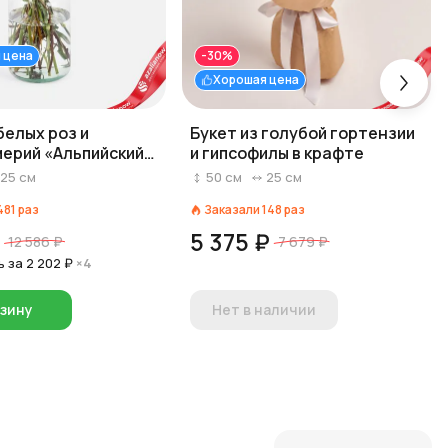
 цена
-30%
Хорошая цена
белых роз и
Букет из голубой гортензии
ерий «Альпийский
и гипсофилы в крафте
25
см
50
см
25
см
481
раз
Заказали
148
раз
₽
5 375 ₽
12 586 ₽
7 679 ₽
ь за
2 202 ₽
×4
рзину
Нет в наличии