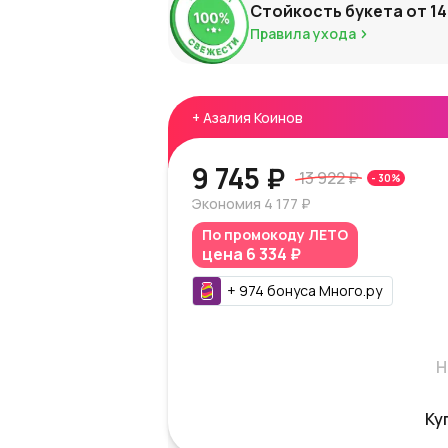
Стойкость букета от
14
Правила ухода
+
Азалия Коинов
9 745 ₽
13 922 ₽
-
30
%
Экономия
4 177 ₽
По промокоду
ЛЕТО
цена
6 334 ₽
+
974
бонуса
Много.ру
Н
Ку