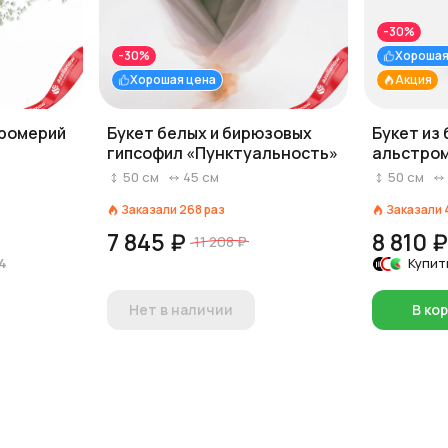
-30%
-30%
Хорошая
Хорошая цена
Акция
тромерий
Букет белых и бирюзовых
Букет из 
»
гипсофил «Пунктуальность»
альстром
луг»
50
см
45
см
50
см
Заказали
268
раз
Заказали
7 845 ₽
8 810 
11 208 ₽
4
Купит
Нет в наличии
В ко