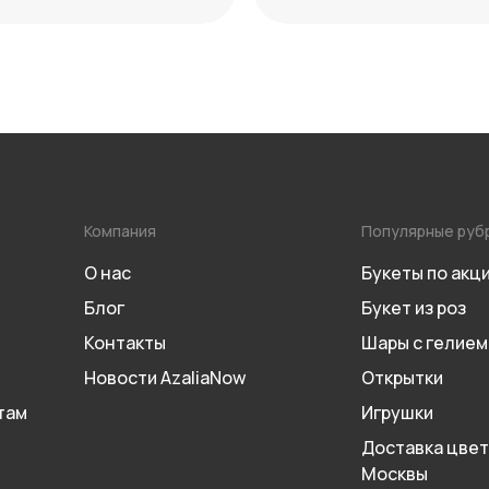
м декоративности
Компания
Популярные руб
О нас
Букеты по акц
Блог
Букет из роз
Контакты
Шары с гелием
Новости AzaliaNow
Открытки
там
Игрушки
Доставка цвет
Москвы