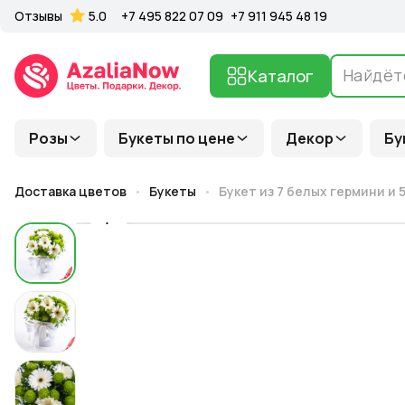
Отзывы
5.0
+7 495 822 07 09
+7 911 945 48 19
Каталог
Розы
Букеты по цене
Декор
Бу
Доставка цветов
Букеты
Букет из 7 белых гермини и