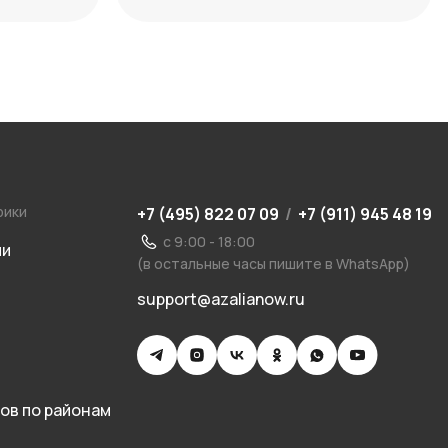
сочетаний
рики
+7 (495) 822 07 09
/
+7 (911) 945 48 19
с 9:00 - 18:00
ии
(в остальные часы пишите в WhatsApp)
support@azalianow.ru
ов по районам