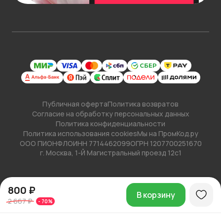
Публичная оферта
Политика возвратов
Согласие на обработку персональных данных
Политика конфиденциальности
Политика использования cookies
Мы на ПромКод.ру
ООО ПИОНФЛО
ИНН 7714462099
ОГРН 1207700251670
г. Москва, 1-Й Магистральный проезд 12с1
800 ₽
В корзину
2 667 ₽
-
70
%