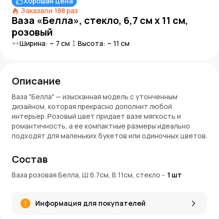
Хорошая цена
Заказали
188
раз
Ваза «Белла», стекло, 6,7 см x 11 см,
розовый
Ширина: ~
7
см
Высота: ~
11
см
Описание
Ваза "Белла" — изысканная модель с утонченным
дизайном, которая прекрасно дополнит любой
интерьер. Розовый цвет придает вазе мягкость и
романтичность, а ее компактные размеры идеально
подходят для маленьких букетов или одиночных цветов.
Преимущества:
Состав
Размеры: D 6,7 см, H 11 см — идеально подходит для
Ваза розовая Белла, Ш 6.7см, В 11см, стекло
-
1
шт
маленьких и средних композиций
Прочное стекло, которое гарантирует
долговечность и стабильность
Информация для покупателей
Розовый оттенок создает атмосферу нежности и
уюта