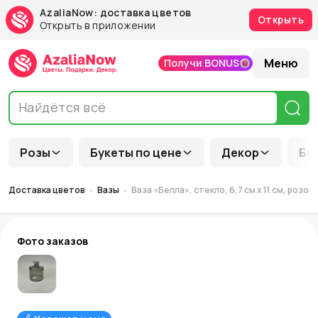
AzaliaNow: доставка цветов
Открыть
Открыть в приложении
Меню
Получи BONUS
Розы
Букеты по цене
Декор
Бу
Доставка цветов
Вазы
Ваза «Белла», стекло, 6,7 см x 11 см, розов
Фото заказов