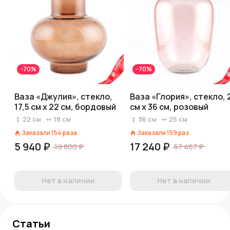
-70%
-70%
Ваза «Джулия», стекло,
Ваза «Глория», стекло, 
17,5 см x 22 см, бордовый
см x 36 см, розовый
22
см
18
см
36
см
25
см
Заказали
154
раза
Заказали
159
раз
5 940 ₽
17 240 ₽
19 800 ₽
57 467 ₽
Нет в наличии
Нет в наличии
Статьи