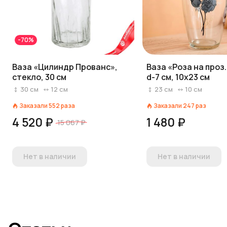
-70%
Ваза «Цилиндр Прованс»,
Ваза «Роза на проз.
стекло, 30 см
d-7 см, 10х23 см
30
см
12
см
23
см
10
см
Заказали
552
раза
Заказали
247
раз
4 520 ₽
1 480 ₽
15 067 ₽
Нет в наличии
Нет в наличии