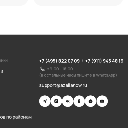
максимум декоративности
рики
+7 (495) 822 07 09
/
+7 (911) 945 48 19
с 9:00 - 18:00
ии
(в остальные часы пишите в WhatsApp)
support@azalianow.ru
ов по районам