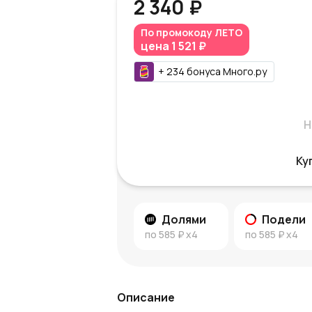
2 340 ₽
По промокоду
ЛЕТО
цена
1 521 ₽
+
234
бонуса
Много.ру
Н
Ку
Долями
Подели
по
585 ₽
x4
по
585 ₽
x4
Описание