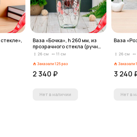
 стекле»,
Ваза «Бочка», h 260 мм, из
Ваза «Роз
прозрачного стекла (ручная
роспись), рис. Гибискус (Р.Ч.)
26
см
11
см
26
см
Заказали
125
раз
Заказали
2 340 ₽
3 240 
Нет в наличии
Нет в 