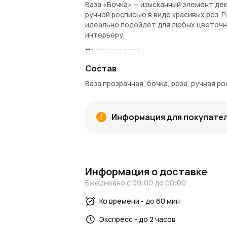
Ваза «Бочка» — изысканный элемент дек
ручной росписью в виде красивых роз. Р
идеально подойдет для любых цветочн
интерьеру.
Преимущества:
Ручная роспись с изображением роз,
Состав
Прозрачное стекло, подчеркивающе
Ваза прозрачная, бочка, роза, ручная ро
Современный и элегантный дизайн, 
Отлично подходит для подарков или
Покупка и доставка:
Информация для покупате
Купить вазу «Бочка»
можно в интерне
по Москве и Московской области. При 
использовать для дальнейших покупок.
Для вдохновения:
Информация о доставке
Посетите
Ежедневно с 09:00 до 00:00
блог AzaliaNow
и
новости
дл
AzaliaNow гарантирует
высокое качест
Ко времени - до 60 мин
Экспресс - до 2 часов