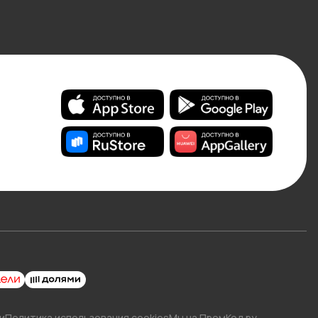
и
Политика использования cookies
Мы на ПромКод.ру