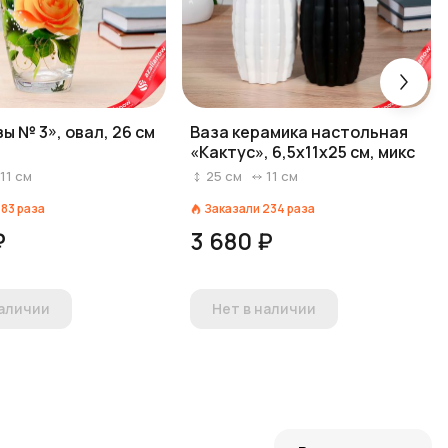
ы № 3», овал, 26 см
Ваза керамика настольная
«Кактус», 6,5х11х25 см, микс
11
см
25
см
11
см
183
раза
Заказали
234
раза
₽
3 680 ₽
наличии
Нет в наличии