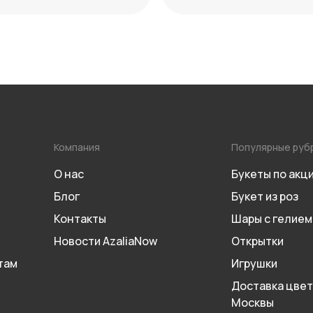
Компания
Популярные руб
О нас
Букеты по акц
Блог
Букет из роз
Контакты
Шары с гелием
Новости AzaliaNow
Открытки
там
Игрушки
Доставка цвет
Москвы