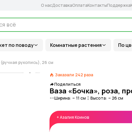
О нас
Доставка
Оплата
Контакты
Поддержка
кет по поводу
Комнатные растения
По цв
 (ручная рукопись), 26 см
Заказали
242
раза
Поделиться
Ваза «Бочка», роза, п
Ширина: ~
11
см
Высота: ~
26
см
+
Азалия Коинов