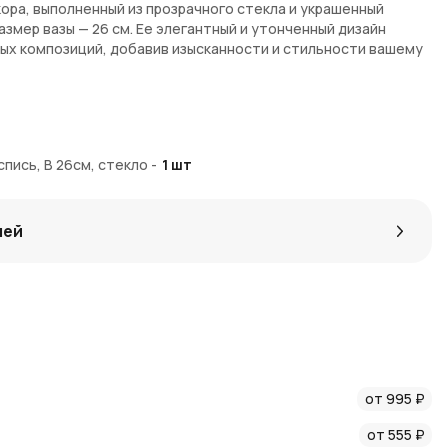
ора, выполненный из прозрачного стекла и украшенный
азмер вазы — 26 см. Ее элегантный и утонченный дизайн
ых композиций, добавив изысканности и стильности вашему
 создающая уникальный и эксклюзивный вид
е красоту любых цветов
спись, В 26см, стекло
-
1
шт
подходящий для разнообразных интерьеров
 украшений для вашего дома
лей
т-магазине
AzaliaNow
. Мы обеспечиваем быструю доставку
заказе начисляются
Азалия Коины
, которые можно
я идей по декору и оформлению пространства.
во и стиль каждой вазы.
от 995 ₽
от 555 ₽