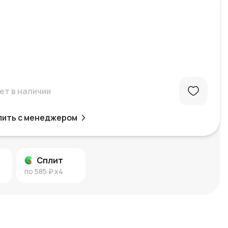
ет в наличии
пить с менеджером
Сплит
по
585 ₽
x4