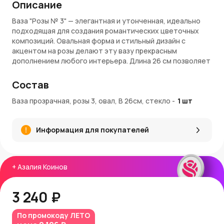
Описание
Ваза "Розы № 3" — элегантная и утонченная, идеально
подходящая для создания романтических цветочных
композиций. Овальная форма и стильный дизайн с
акцентом на розы делают эту вазу прекрасным
дополнением любого интерьера. Длина 26 см позволяет
размещать в вазе как небольшие букеты, так и
одиночные цветы, подчеркивая их красоту и изящество.
Состав
Преимущества:
Ваза прозрачная, розы 3, овал, В 26см, стекло
-
1
шт
Утонченный дизайн с изображением роз,
символизирующих красоту и любовь
Информация для покупателей
Овальная форма и длина 26 см, подходящая для
различных цветочных композиций
Универсальный стиль, который гармонично впишется
в любой интерьер
+
Азалия Коинов
Прочное исполнение, обеспечивающее
долговечность и устойчивость
3 240 ₽
Покупка и доставка:
Купить вазу "Розы № 3"
можно в интернет-магазине
По промокоду
ЛЕТО