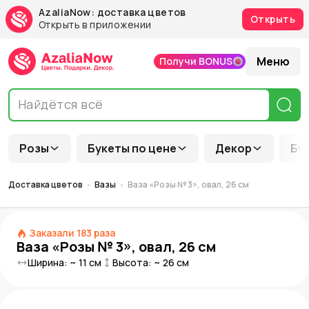
AzaliaNow: доставка цветов
Открыть
Открыть в приложении
Меню
Получи BONUS
Розы
Букеты по цене
Декор
Бу
Доставка цветов
Вазы
Ваза «Розы № 3», овал, 26 см
Заказали
183
раза
Ваза «Розы № 3», овал, 26 см
Ширина: ~
11
см
Высота: ~
26
см