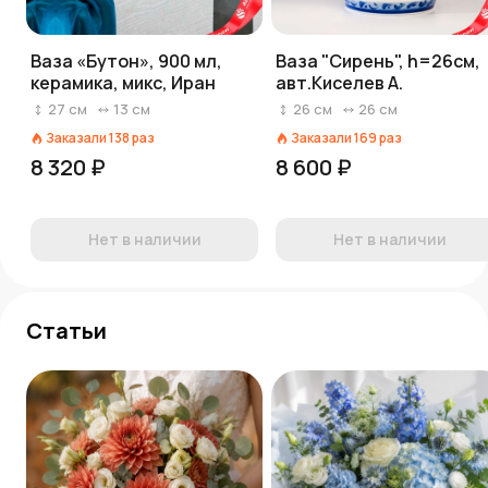
Ваза «Бутон», 900 мл,
Ваза "Сирень", h=26см,
керамика, микс, Иран
авт.Киселев А.
27
см
13
см
26
см
26
см
Заказали
138
раз
Заказали
169
раз
8 320 ₽
8 600 ₽
Нет в наличии
Нет в наличии
Статьи