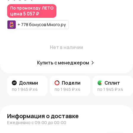
Купить напольную вазу «Кубок» можно в интернет-
По промокоду
ЛЕТО
магазине
AzaliaNow
. Мы осуществляем доставку по
цена
5 057 ₽
Москве и Московской области. За каждую покупку
начисляются
Азалия Коины
, которые можно
+
778
бонусов
Много.ру
использовать при следующих заказах.
Вдохновение и стиль:
Нет в наличии
Читайте больше о сочетаниях аксессуаров и ваз в
интерьере в
нашем блоге
и следите за
новостями
AzaliaNow
.
Купить с менеджером
AzaliaNow — когда детали действительно важны.
*
Долями
Подели
Сплит
по
1 945 ₽
x4
по
1 945 ₽
x4
по
1 945 ₽
x4
Информация о доставке
Ежедневно с 09:00 до 00:00