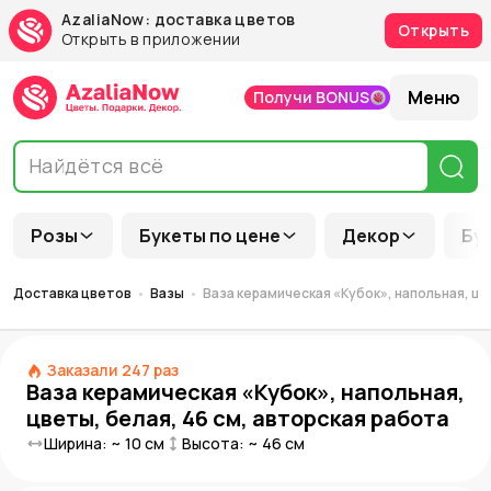
AzaliaNow: доставка цветов
Открыть
Открыть в приложении
Меню
Получи BONUS
Розы
Букеты по цене
Декор
Бу
Доставка цветов
Вазы
Ваза керамическая «Кубок», напольная, цв
Заказали
247
раз
Ваза керамическая «Кубок», напольная,
цветы, белая, 46 см, авторская работа
Ширина: ~
10
см
Высота: ~
46
см