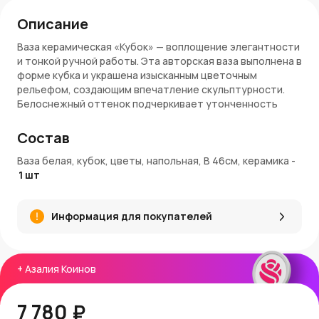
Описание
Ваза керамическая «Кубок» — воплощение элегантности
и тонкой ручной работы. Эта авторская ваза выполнена в
форме кубка и украшена изысканным цветочным
рельефом, создающим впечатление скульптурности.
Белоснежный оттенок подчеркивает утонченность
композиции и позволяет легко вписать ее в
классический, прованский или романтичный интерьер.
Состав
Преимущества:
Ваза белая, кубок, цветы, напольная, В 46см, керамика
-
1
шт
Авторская работа
— каждый экземпляр уникален
Форма кубка
— эстетика античных сосудов в
современной подаче
Информация для покупателей
Декор в виде цветов
— объемный и выразительный
акцент
Напольная ваза высотой 46 см
— подходит для
зонирования пространства или оформления угла
+
Азалия Коинов
комнаты
Покупка и доставка:
7 780 ₽