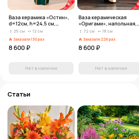
Ваза керамика «Остин»,
Ваза керамическая
d=12см, h=24,5 см,
«Оригами», напольная,
зелено-золотой
черно-оливковая, 72 см
25
см
12
см
72
см
18
см
Заказали
130
раз
Заказали
226
раз
8 600 ₽
8 600 ₽
Нет в наличии
Нет в наличии
Статьи