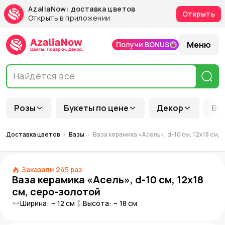
AzaliaNow: доставка цветов
Открыть
Открыть в приложении
Меню
Получи BONUS
Розы
Букеты по цене
Декор
Бу
Доставка цветов
Вазы
Ваза керамика «Асель», d-10 см, 12х18 см,
Заказали
245
раз
Ваза керамика «Асель», d-10 см, 12х18
см, серо-золотой
Ширина: ~
12
см
Высота: ~
18
см