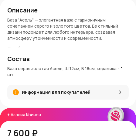
Описание
Ваза "Асель" — элегантная ваза с гармоничным
сочетанием серого и золотого цветов. Ее стильный
дизайн подойдет для любого интерьера, создавая
атмосферу утонченности и современности.
Особенности:
Состав
Размер: d-10 см, 12х18 см
Материал: керамика
Ваза серая золотая Асель, Ш 12см, В 18см, керамика
-
1
Цвет: серо-золотой
шт
Идеально подходит для декоративных цветов и
растений
Информация для покупателей
Заказ и доставка:
Ваза "Асель" доступна для покупки на AzaliaNow с
доставкой по Москве и Московской области. При заказе
+
Азалия Коинов
начисляются Азалия Коины, которые можно
использовать для следующих покупок.
7 600 ₽
Оформление интерьера: