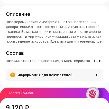
Описание
Ваза керамическая «Беатриче» — это выразительный
декоративный акцент, созданный вручную в авторской
технике. Ее мягкие линии и насыщенные оттенки словно
переносят в мир живописи — каждая ваза уникальна, как
произведение искусства. Идеальна для интерьеров, где
ценится индивидуальность и нестандартный подход к
оформлению пространства.
Состав
Преимущества:
Ваза микс Беатриче, напольная, В 46см, керамика
-
1
шт
Авторская работа
— каждая ваза имеет
собственный характер и настроение
Информация для покупателей
Насыщенная палитра
— гармоничное сочетание
цветов придает уюта
Напольный формат
— подходит для гостиных,
холлов, студий
+
Азалия Коинов
Высота 46 см
— отлично смотрится как с декором,
так и сама по себе
9 120 ₽