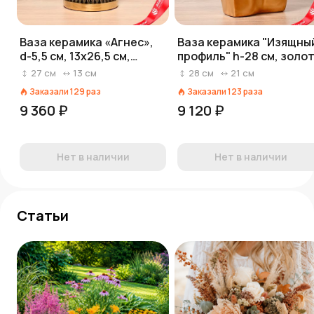
Ваза керамика «Агнес»,
Ваза керамика "Изящны
d-5,5 см, 13х26,5 см,
профиль" h-28 см, золо
серый
27
см
13
см
28
см
21
см
Заказали
129
раз
Заказали
123
раза
9 360 ₽
9 120 ₽
Нет в наличии
Нет в наличии
Статьи