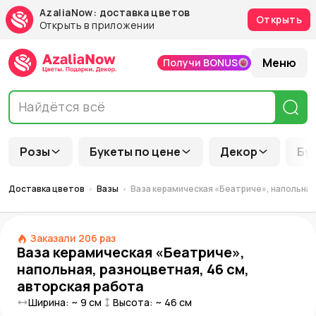
AzaliaNow: доставка цветов
Открыть
Открыть в приложении
Меню
Получи BONUS
Розы
Букеты по цене
Декор
Бу
Доставка цветов
Вазы
Ваза керамическая «Беатриче», напольная
Заказали
206
раз
Ваза керамическая «Беатриче»,
напольная, разноцветная, 46 см,
авторская работа
Ширина: ~
9
см
Высота: ~
46
см