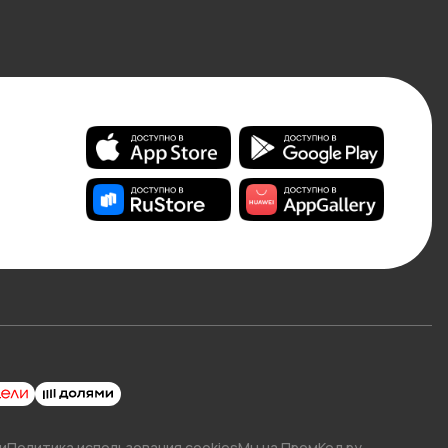
и
Политика использования cookies
Мы на ПромКод.ру