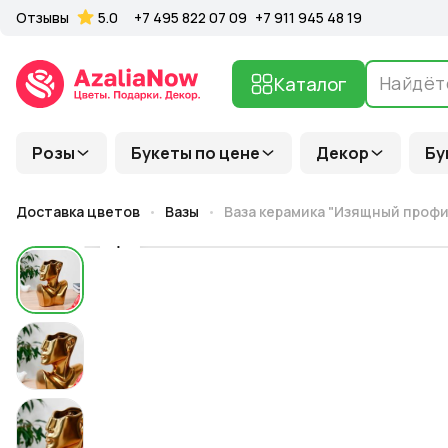
Отзывы
5.0
+7 495 822 07 09
+7 911 945 48 19
Каталог
Розы
Букеты по цене
Декор
Бу
Доставка цветов
Вазы
Ваза керамика "Изящный профил