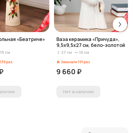
ольная «Беатриче»
Ваза керамика «Причуда»,
9,5х9,5х27 см, бело-золотой
15
см
27
см
10
см
239
раз
Заказали
191
раз
 ₽
9 660 ₽
наличии
Нет в наличии