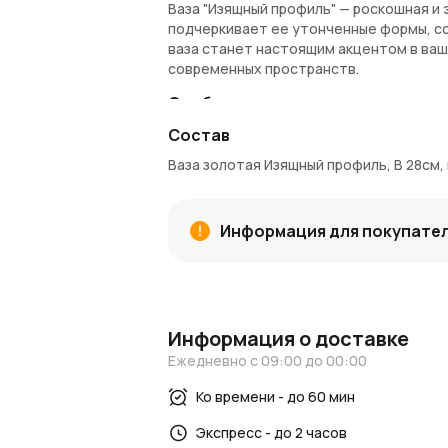
Ваза "Изящный профиль" — роскошная и 
подчеркивает ее утонченные формы, с
ваза станет настоящим акцентом в ваш
современных пространств.
Особенности:
Состав
Размер: 28 см
Материал: керамика
Ваза золотая Изящный профиль, В 28см,
Цвет: золотой
Элегантная форма, идеально подход
Заказ и доставка:
Информация для покупате
Купить вазу "Изящный профиль" можно в
Также, на каждый заказ начисляются А
покупок.
Информация о доставке
Вдохновляйтесь стилем:
Ежедневно с 09:00 до 00:00
Чтобы найти больше идей по декору и
блог
. А для получения актуальных ново
Ко времени - до 60 мин
AzaliaNow — создаем стиль для вашего 
Экспресс - до 2 часов