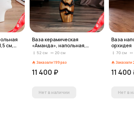
тольная
Ваза керамическая
Ваза нап
,5 см,
«Аманда», напольная,
орхидея
коричневая, 52 см
52
см
20
см
70
см
Заказали
199
раз
Заказали
11 400 ₽
11 400
Нет в наличии
Нет в 