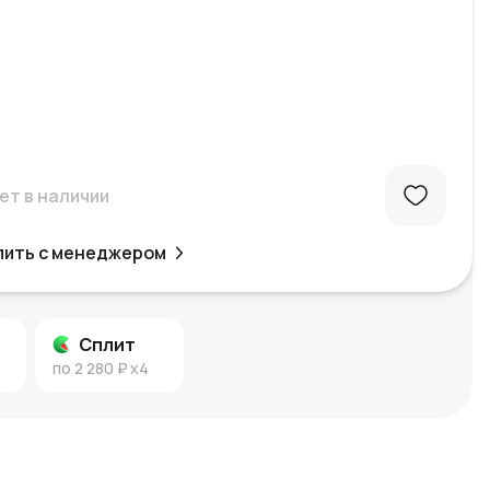
ет в наличии
пить с менеджером
Сплит
по
2 280 ₽
x4