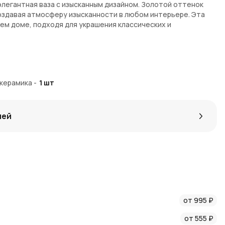
элегантная ваза с изысканным дизайном. Золотой оттенок
оздавая атмосферу изысканности в любом интерьере. Эта
ем доме, подходя для украшения классических и
 керамика
-
1
шт
ящая для декоративных целей и цветов
лей
 AzaliaNow с доставкой по Москве и Московской области.
залия Коины, которые можно использовать для будущих
 созданию уютной атмосферы в вашем доме, посетите наш
стей и акций следите за нашими
новостями
.
от 995 ₽
пространства!
от 555 ₽