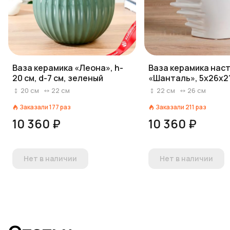
Ваза керамика «Леона», h-
Ваза керамика нас
20 см, d-7 см, зеленый
«Шанталь», 5х26х21
белый
20
см
22
см
22
см
26
см
Заказали
177
раз
Заказали
211
раз
10 360 ₽
10 360 ₽
Нет в наличии
Нет в наличии