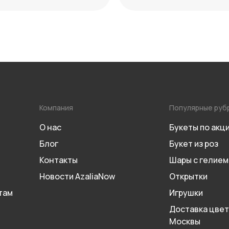
м декоративности
Компания
Популярные руб
О нас
Букеты по акц
Блог
Букет из роз
Контакты
Шары с гелием
Новости AzaliaNow
Открытки
там
Игрушки
Доставка цвет
Москвы