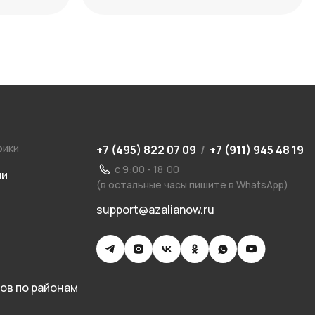
сочетаний
рики
+7 (495) 822 07 09
/
+7 (911) 945 48 19
с 9:00 - 18:00
ии
(в остальные часы пишите в WhatsApp)
support@azalianow.ru
ов по районам