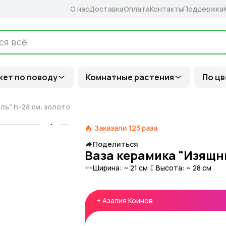
О нас
Доставка
Оплата
Контакты
Поддержка
кет по поводу
Комнатные растения
По цв
ь" h-28 см, золото
Заказали
123
раза
Поделиться
Ваза керамика "Изящны
Ширина: ~
21
см
Высота: ~
28
см
+
Азалия Коинов