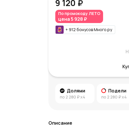
9 120 ₽
По промокоду
ЛЕТО
цена
5 928 ₽
+
912
бонусов
Много.ру
Н
Ку
Долями
Подели
по
2 280 ₽
x4
по
2 280 ₽
x4
Описание