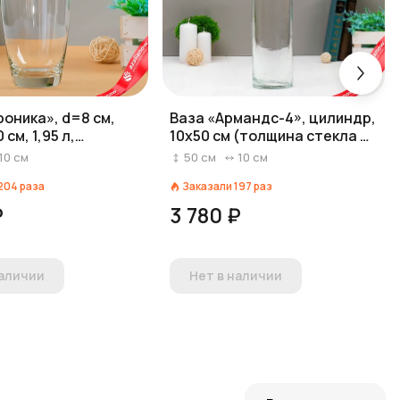
роника», d=8 см,
Ваза «Армандс-4», цилиндр,
 см, 1,95 л,
10х50 см (толщина стекла 4
ная
мм), прозрачная
10
см
50
см
10
см
204
раза
Заказали
197
раз
₽
3 780 ₽
наличии
Нет в наличии