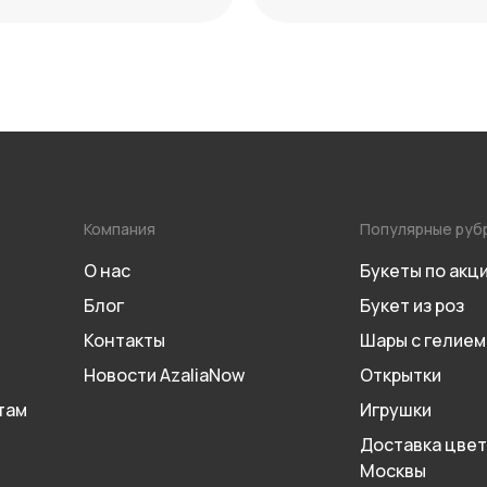
сочетаний
Компания
Популярные руб
О нас
Букеты по акц
Блог
Букет из роз
Контакты
Шары с гелием
Новости AzaliaNow
Открытки
там
Игрушки
Доставка цвет
Москвы