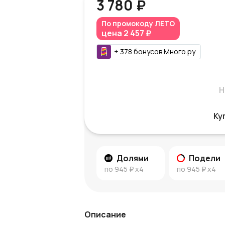
3 780 ₽
По промокоду
ЛЕТО
цена
2 457 ₽
+
378
бонусов
Много.ру
Н
Ку
Долями
Подели
по
945 ₽
x4
по
945 ₽
x4
Описание