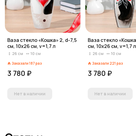
Ваза стекло «Кошка» 2, d-7,5
Ваза стекло «Кошка»
см, 10х26 см, v=1,7 л
см, 10х26 см, v=1,7 
26
см
10
см
26
см
10
см
Заказали
187
раз
Заказали
221
раз
3 780 ₽
3 780 ₽
Нет в наличии
Нет в наличии