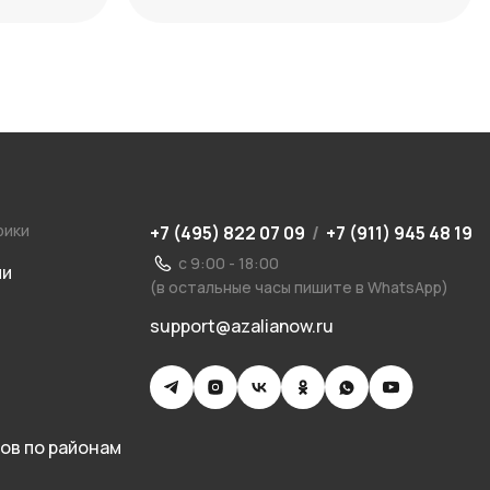
уместного выбора
рики
+7 (495) 822 07 09
/
+7 (911) 945 48 19
с 9:00 - 18:00
ии
(в остальные часы пишите в WhatsApp)
support@azalianow.ru
ов по районам