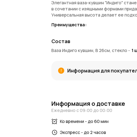
Элегантная ваза-кувшин "Индиго" стан
в сочетании с изящными формами прида
Универсальная высота делает ее подхо
Преимущества:
Высота 26 см — оптимальный размер 
Насыщенный оттенок индиго добавля
Состав
Форма кувшина придает изделию осо
Ваза Индиго кувшин, В 26см, стекло
-
1
ш
Прочное стекло обеспечивает долг
Покупка и доставка:
Информация для покупате
Купить вазу-кувшин "Индиго"
можно в
доставку по Москве и Московской обла
с использованием
Азалия Коинов
вы по
Блог и новости:
Информация о доставке
Загляните в наш
блог
для идей по офор
Следите за
Ежедневно с 09:00 до 00:00
новостями AzaliaNow
, что
предложения.
Ко времени - до 60 мин
AzaliaNow
гарантирует высокое качест
Экспресс - до 2 часов