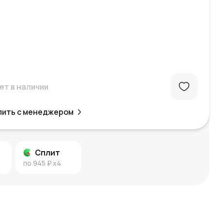
ет в наличии
пить с менеджером
Сплит
по
945 ₽
x4