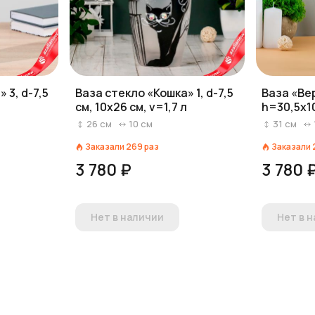
 3, d-7,5
Ваза стекло «Кошка» 1, d-7,5
Ваза «Ве
л
см, 10х26 см, v=1,7 л
h=30,5х10
прозрач
26
см
10
см
31
см
Заказали
269
раз
Заказали
3 780 ₽
3 780 
Нет в наличии
Нет в 