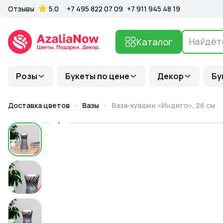
Отзывы
5.0
+7 495 822 07 09
+7 911 945 48 19
Каталог
Розы
Букеты по цене
Декор
Бу
Доставка цветов
Вазы
Ваза-кувшин «Индиго», 26 см