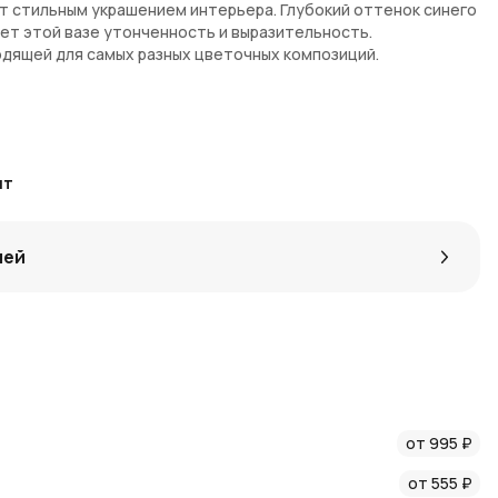
ет стильным украшением интерьера. Глубокий оттенок синего
ет этой вазе утонченность и выразительность.
дящей для самых разных цветочных композиций.
для средних и крупных букетов
ет интерьеру глубину и изысканность
бый шарм и оригинальность
т
овечность и устойчивость
лей
 интернет-магазине
AzaliaNow
. Мы обеспечиваем быструю
сти и гарантируем надежную обработку заказов. При оплате
лучаете дополнительные бонусы.
млению интерьера и подбору цветочных композиций.
бы не пропустить новые коллекции и специальные
от 995 ₽
во продукции и отличное обслуживание.
от 555 ₽