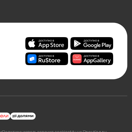
и
Политика использования cookies
Мы на ПромКод.ру