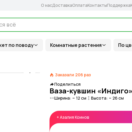
О нас
Доставка
Оплата
Контакты
Поддержка
кет по поводу
Комнатные растения
По цв
Заказали
206
раз
Поделиться
Ваза-кувшин «Индиго»,
Ширина: ~
12
см
Высота: ~
26
см
+
Азалия Коинов