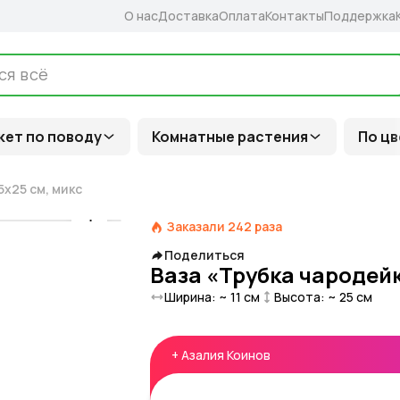
О нас
Доставка
Оплата
Контакты
Поддержка
кет по поводу
Комнатные растения
По цв
5х25 см, микс
Заказали
242
раза
Поделиться
Ваза «Трубка чародейка
Ширина: ~
11
см
Высота: ~
25
см
+
Азалия Коинов