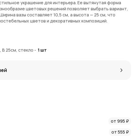
 стильное украшение для интерьера. Ее вытянутая форма
азнообразие цветовых решений позволяет выбрать вариант,
ирина вазы составляет 10,5 см, а высота — 25 см, что
ностебельных цветов и декоративных композиций.
дающая элегантный силуэт
ерии "МИКС"
, В 25см, стекло
-
1
шт
етов и декоративных композиций
ее устойчивость и долговечность
лей
но в интернет-магазине
AzaliaNow
. Мы обеспечиваем
кой области, а также надежную обработку заказов. С
тельные бонусы при покупке.
лению цветочных композиций. Следите за
новостями
туплениях и акциях.
от 995 ₽
во продукции и отличное обслуживание.
от 555 ₽