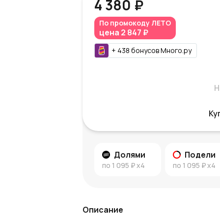
4 380 ₽
По промокоду
ЛЕТО
цена
2 847 ₽
+
438
бонусов
Много.ру
Н
Ку
Долями
Подели
по
1 095 ₽
x4
по
1 095 ₽
x4
Описание