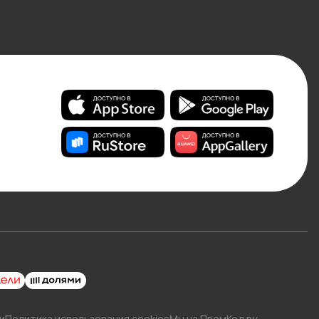
и
Политика использования cookies
Мы на ПромКод.ру