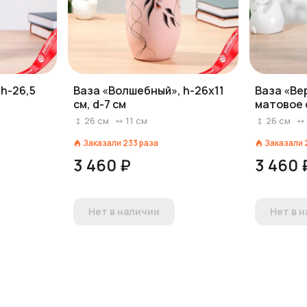
h-26,5
Ваза «Волшебный», h-26х11
Ваза «Ве
см, d-7 см
матовое с
h=25,5 с
26
см
11
см
26
см
Заказали
233
раза
Заказали
3 460 ₽
3 460 
Нет в наличии
Нет в 