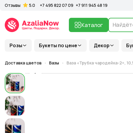
Отзывы
5.0
+7 495 822 07 09
+7 911 945 48 19
Каталог
Розы
Букеты по цене
Декор
Бу
Доставка цветов
Вазы
Ваза «Трубка чародейка-2», 10,