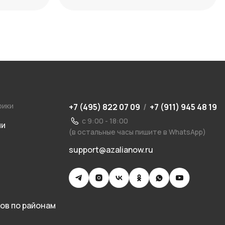
ости
рики
+7 (495) 822 07 09
/
+7 (911) 945 48 19
с 9:00 - 18:00
ии
(в остальные часы пишите в WhatsApp)
support@azalianow.ru
ов по районам