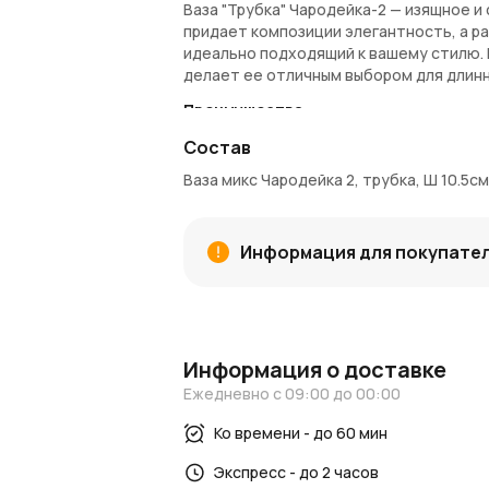
Ваза "Трубка" Чародейка-2 — изящное и
придает композиции элегантность, а р
идеально подходящий к вашему стилю. Ш
делает ее отличным выбором для длин
Преимущества:
Оригинальная вытянутая форма, соз
Состав
Разнообразие цветовых решений в с
Ваза микс Чародейка 2, трубка, Ш 10.5см
Подходит для длинностебельных цв
Прочное исполнение, обеспечивающ
Покупка и доставка:
Информация для покупате
Купить вазу "Трубка" Чародейка-2
мож
быструю доставку по Москве и Московс
Азалия Коинами
вы получаете дополни
Блог и новости:
Информация о доставке
Посетите наш
Ежедневно с 09:00 до 00:00
блог
для идей по оформ
AzaliaNow
, чтобы узнавать о новых пос
Ко времени - до 60 мин
AzaliaNow
гарантирует высокое качест
Экспресс - до 2 часов