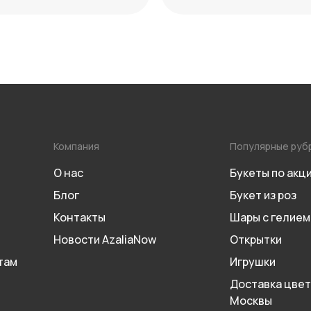
максимум декоративн
Компания
Популярные руб
О нас
Букеты по акц
Блог
Букет из роз
Контакты
Шары с гелием
Новости AzaliaNow
Открытки
там
Игрушки
Доставка цвет
Москвы