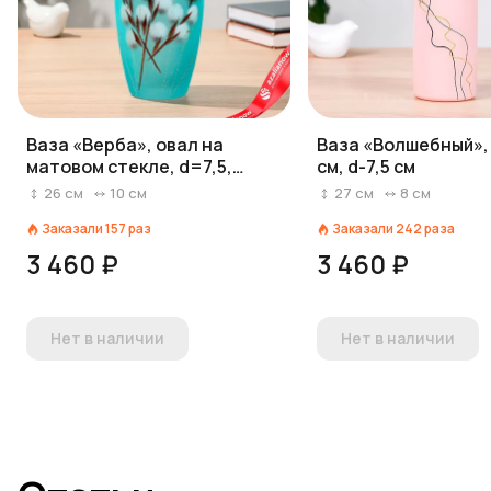
Ваза «Верба», овал на
Ваза «Волшебный», 
матовом стекле, d=7,5,
см, d-7,5 см
h=26х10 см, МИКС
26
см
10
см
27
см
8
см
Заказали
157
раз
Заказали
242
раза
3 460 ₽
3 460 ₽
Нет в наличии
Нет в наличии