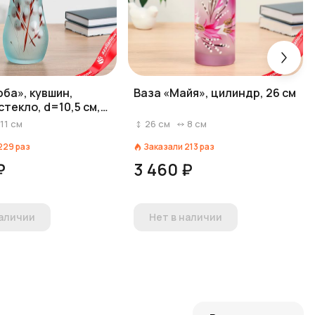
рба», кувшин,
Ваза «Майя», цилиндр, 26 см
текло, d=10,5 см,
м, МИКС
11
см
26
см
8
см
229
раз
Заказали
213
раз
₽
3 460 ₽
наличии
Нет в наличии