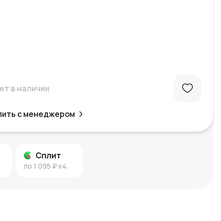
ет в наличии
пить с менеджером
Сплит
по
1 095 ₽
x4