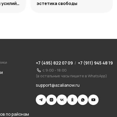
 усилий,
эстетика свободы
ости
рики
+7 (495) 822 07 09
/
+7 (911) 945 48 19
с 9:00 - 18:00
ии
(в остальные часы пишите в WhatsApp)
support@azalianow.ru
ов по районам