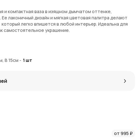
я и компактная ваза в изящном дымчатом оттенке,
 Ее лаконичный дизайн и мягкая цветовая палитра делают
 который легко впишется в любой интерьер. Идеальна для
ак самостоятельное украшение.
 дно — 7,5 см, высота — 15 см
ов расцветок
м, В 15см
-
1
шт
минимализм и изящество
для небольших композиций или интерьерного акцента
лей
казать в интернет-магазине
AzaliaNow
с быстрой доставкой
чайте бонусы за каждую покупку с
Азалия Коинами
.
идей и оригинальных решений для оформления интерьера.
бы не пропустить новинки.
бных деталях.
от 995 ₽