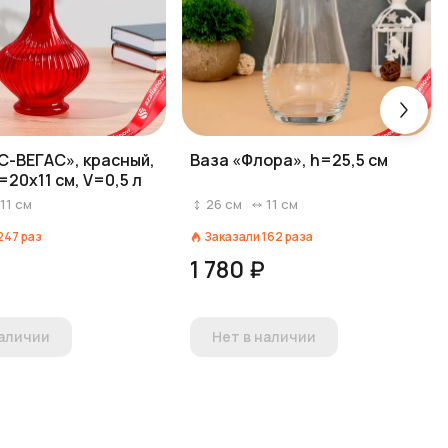
С-ВЕГАС», красный,
Ваза «Флора», h=25,5 см
=20х11 см, V=0,5 л
11
см
26
см
11
см
247
раз
Заказали
162
раза
1 780 ₽
наличии
Нет в наличии