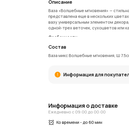
Описание
Ваза «Волшебные мгновения» — стильна
представлена еще в нескольких цветах.
вазу универсальным элементом декора,
одной-трех веточек, сухоцветов или к
Особенности:
Размеры
: диаметр горлышка — 3,5 см,
Состав
Цветовой микс
: несколько вариант
Ваза микс Волшебные мгновения, Ш 7.5с
Лаконичный стиль
: подчеркивает 
Компактность
: отлично подходит 
Заказ и доставка:
Информация для покупате
Вазу «Волшебные мгновения» можно за
по Москве и Московской области. Полу
Идеи и вдохновение:
Информация о доставке
Посетите наш
блог
для вдохновляющих 
Следите за
Ежедневно с 09:00 до 00:00
новостями и акциями
, что
AzaliaNow
— красота в простых и волше
Ко времени - до 60 мин