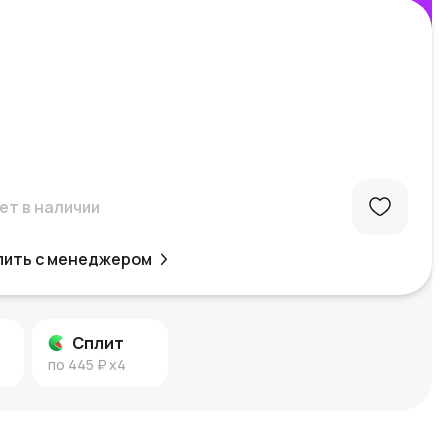
ет в наличии
пить с менеджером
Сплит
по
445 ₽
x4