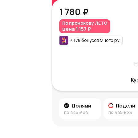
1 780 ₽
По промокоду
ЛЕТО
цена
1 157 ₽
+
178
бонусов
Много.ру
Н
Ку
Долями
Подели
по
445 ₽
x4
по
445 ₽
x4