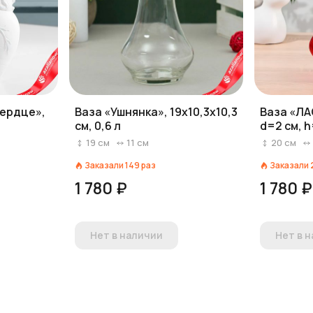
Сердце»,
Ваза «Ушнянка», 19х10,3х10,3
Ваза «ЛА
см, 0,6 л
d=2 см, h
19
см
11
см
20
см
Заказали
149
раз
Заказали
1 780 ₽
1 780 ₽
Нет в наличии
Нет в 