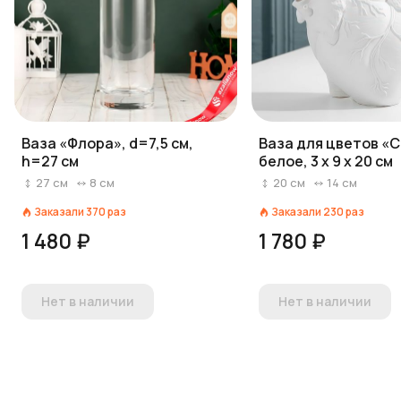
Ваза «Флора», d=7,5 см,
Ваза для цветов «
h=27 см
белое, 3 х 9 х 20 см
27
см
8
см
20
см
14
см
Заказали
370
раз
Заказали
230
раз
1 480 ₽
1 780 ₽
Нет в наличии
Нет в наличии