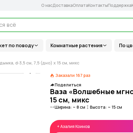
О нас
Доставка
Оплата
Контакты
Поддержка
кет по поводу
Комнатные растения
По цв
ка, d-3,5 см, 7,5 (дно) х 15 см, микс
Заказали
167
раз
Поделиться
Ваза «Волшебные мгнове
15 см, микс
Ширина: ~
8
см
Высота: ~
15
см
+
Азалия Коинов