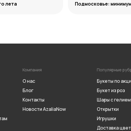
го лета
Подмосковье: минимум
максимум декоративн
Компания
Популярные руб
О нас
Букеты по акц
Блог
Букет из роз
Контакты
Шары с гелием
Новости AzaliaNow
Открытки
там
Игрушки
Доставка цвет