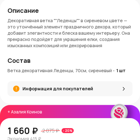
Описание
Декоративная ветка ""Леденцы"" в сиреневом цвете —
это утончённый элемент праздничного декора, который
добавит элегантности и блеска вашему интерьеру. Она
прекрасно подойдет для украшения елки, создания
изысканных композиций или декорирования
праздничного пространства.
Состав
Характеристики:
Ветка декоративная Леденцы, 70см, сиреневый
-
1
шт
Длина
: 70 см
Материал
: Искусственные элементы с глиттером
Цвет
: Сиреневый с переливающимися блестками
Информация для покупателей
Преимущества:
Яркий акцент: Блестящие ""леденцы"" создают
+
Азалия Коинов
праздничную атмосферу.
Легкость комбинирования: Отлично сочетается с
другими элементами декора.
1 660 ₽
2 075 ₽
-
20
%
Устойчивость: Высококачественные материалы
обеспечивают долговечность.
Экономия
415 ₽