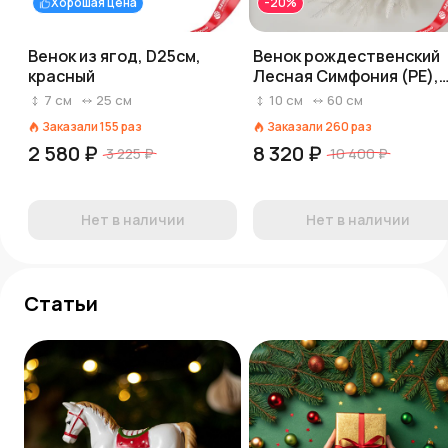
Хорошая цена
-20%
Венок из ягод, D25см,
Венок рождественский
красный
Лесная Симфония (РЕ),
D60см, белый
7
см
25
см
10
см
60
см
Заказали
155
раз
Заказали
260
раз
2 580 ₽
8 320 ₽
3 225 ₽
10 400 ₽
Нет в наличии
Нет в наличии
Статьи