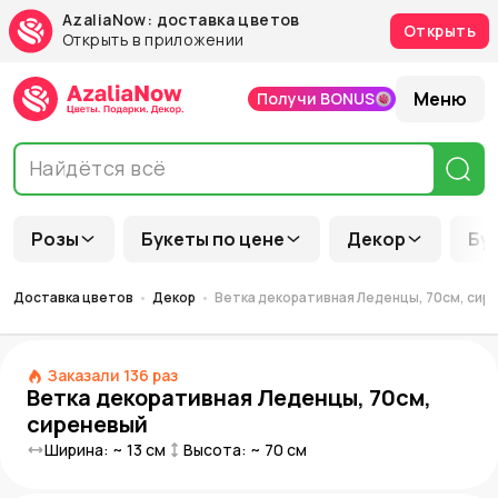
AzaliaNow: доставка цветов
Открыть
Открыть в приложении
Меню
Получи BONUS
Розы
Букеты по цене
Декор
Бу
Доставка цветов
Декор
Ветка декоративная Леденцы, 70см, сир
Заказали
136
раз
Ветка декоративная Леденцы, 70см,
сиреневый
Ширина: ~
13
см
Высота: ~
70
см