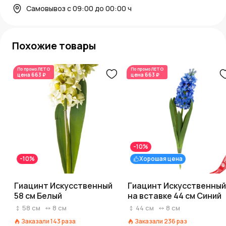
Самовывоз с 09:00 до 00:00 ч
Похожие товары
По промо
ЛЕТО
По промо
ЛЕТО
цена
663 ₽
цена
663 ₽
-10%
-10%
Хорошая цена
Гиацинт Искусственный
Гиацинт Искусственный
58 см Белый
на вставке 44 см Синий
58
см
8
см
44
см
8
см
Заказали
143
раза
Заказали
236
раз