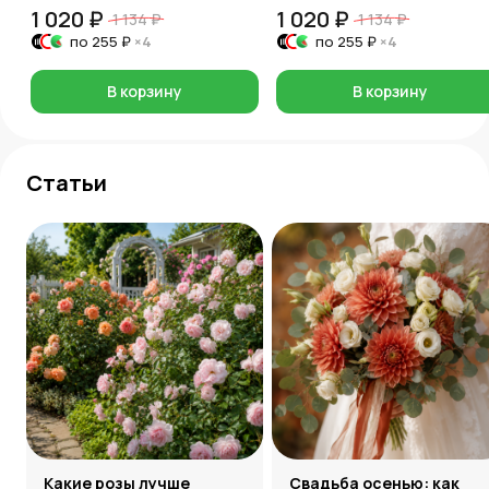
1 020 ₽
1 020 ₽
1 134 ₽
1 134 ₽
по
255 ₽
×4
по
255 ₽
×4
В корзину
В корзину
Статьи
Какие розы лучше
Свадьба осенью: как