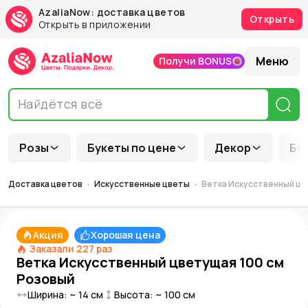
AzaliaNow: доставка цветов
Открыть
Открыть в приложении
Меню
Получи BONUS
Розы
Букеты по цене
Декор
Бу
Доставка цветов
Искусственные цветы
Ветка Искусственный цв
Акция
Хорошая цена
Заказали
227
раз
Ветка Искусственный цветущая 100 см
Розовый
Ширина: ~
14
см
Высота: ~
100
см