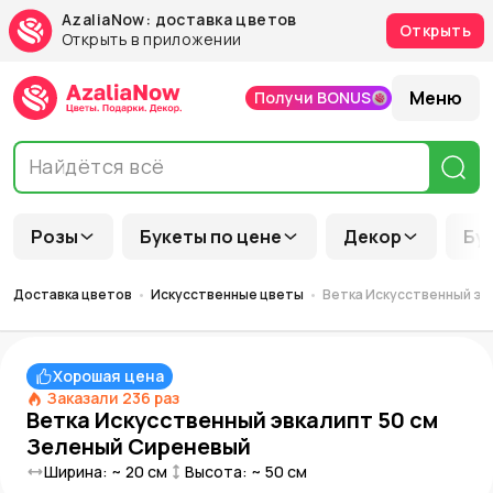
AzaliaNow: доставка цветов
Открыть
Открыть в приложении
Меню
Получи BONUS
Розы
Букеты по цене
Декор
Бу
Доставка цветов
Искусственные цветы
Ветка Искусственный эв
Хорошая цена
Заказали
236
раз
Ветка Искусственный эвкалипт 50 см
Зеленый Сиреневый
Ширина: ~
20
см
Высота: ~
50
см