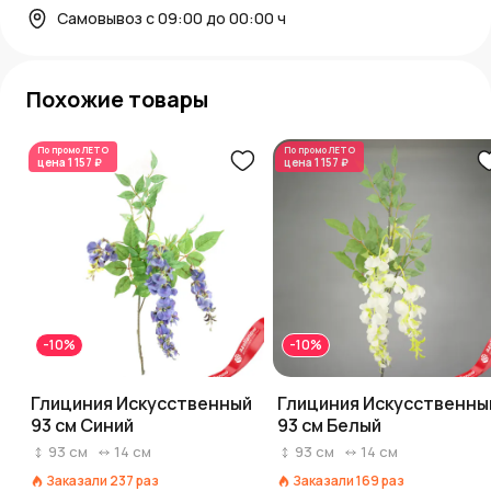
Самовывоз с 09:00 до 00:00 ч
Похожие товары
По промо
ЛЕТО
По промо
ЛЕТО
цена
1 157 ₽
цена
1 157 ₽
-10%
-10%
Глициния Искусственный
Глициния Искусственны
93 см Синий
93 см Белый
93
см
14
см
93
см
14
см
Заказали
237
раз
Заказали
169
раз