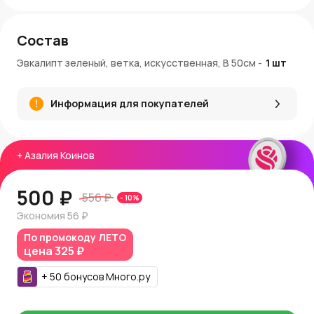
Состав
Эвкалипт зеленый, ветка, искусственная, В 50см
-
1
шт
Информация для покупателей
+
Азалия Коинов
500 ₽
556 ₽
-
10
%
Экономия
56 ₽
По промокоду
ЛЕТО
цена
325 ₽
+
50
бонусов
Много.ру