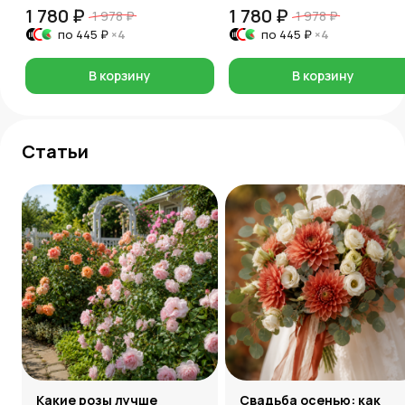
1 780 ₽
1 780 ₽
1 978 ₽
1 978 ₽
по
445 ₽
×4
по
445 ₽
×4
В корзину
В корзину
Статьи
Какие розы лучше
Свадьба осенью: как