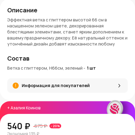
Описание
Эффектная ветка с глиттером высотой 66 см в
насыщенном зеленом цвете, декорированная
блестящими элементами, станет ярким дополнением к
вашему праздничному декору. Её натуральный оттенок и
утончённый дизайн добавят изысканности любому
интерьеру.
Состав
Характеристики:
Ветка с глиттером, H66см, зеленый
-
1
шт
Высота
: 66 см.
Цвет
: Зеленый с глиттером.
Материал
: Искусственные материалы высокого
Информация для покупателей
качества.
Декор
: Блестящие элементы, имитирующие росу или
иней.
+
Азалия Коинов
Преимущества:
Естественный вид
: Реалистичный дизайн зелени с
540 ₽
675 ₽
-
20
%
блестящими акцентами.
Многофункциональность
: Подходит для украшения
Экономия
135 ₽