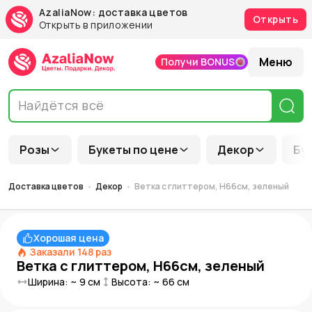
AzaliaNow: доставка цветов
Открыть
Открыть в приложении
Меню
Получи BONUS
Розы
Букеты по цене
Декор
Бу
Доставка цветов
Декор
Ветка с глиттером, H66см, зеленый
Хорошая цена
Заказали
148
раз
Ветка с глиттером, H66см, зеленый
Ширина: ~
9
см
Высота: ~
66
см