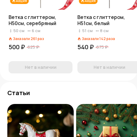
Акция
Акция
Ветка с глиттером,
Ветка с глиттером,
H50см, серебряный
H51см, белый
50
см
6
см
51
см
8
см
Заказали
261
раз
Заказали
142
раза
500 ₽
540 ₽
625 ₽
675 ₽
Нет в наличии
Нет в наличии
Статьи