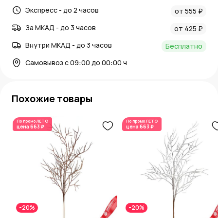
Сезонные товары, Новый год, Ветки
Экспресс - до 2 часов
от 555 ₽
Артикул: K21-1257W
За МКАД - до 3 часов
от 425 ₽
Внутри МКАД - до 3 часов
Бесплатно
Самовывоз с 09:00 до 00:00 ч
Похожие товары
По промо
ЛЕТО
По промо
ЛЕТО
цена
663 ₽
цена
663 ₽
-20%
-20%