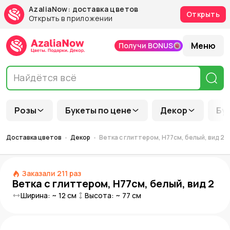
AzaliaNow: доставка цветов
Открыть
Открыть в приложении
Меню
Получи BONUS
Розы
Букеты по цене
Декор
Бу
Доставка цветов
Декор
Ветка с глиттером, H77см, белый, вид 2
Заказали
211
раз
Ветка с глиттером, H77см, белый, вид 2
Ширина: ~
12
см
Высота: ~
77
см