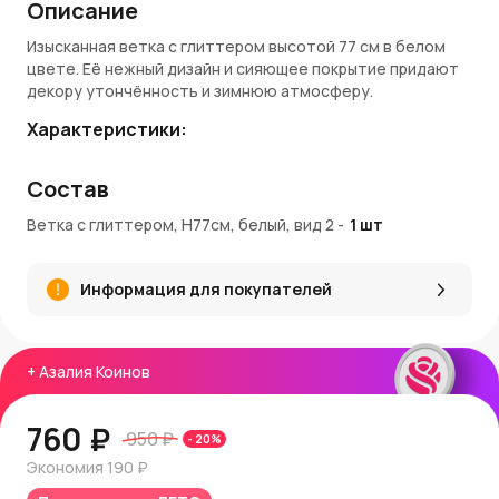
Описание
Изысканная ветка с глиттером высотой 77 см в белом
цвете. Её нежный дизайн и сияющее покрытие придают
декору утончённость и зимнюю атмосферу.
Характеристики:
Высота
: 77 см.
Состав
Цвет
: Белый.
Материал
: Искусственный материал с глиттерным
Ветка с глиттером, H77см, белый, вид 2
-
1
шт
покрытием.
Особенность дизайна
: Эффектно изогнутые листья
с блеском.
Информация для покупателей
Преимущества:
Элегантный вид
: Белоснежное покрытие создаёт
+
Азалия Коинов
ощущение свежести и зимнего настроения.
Универсальность
: Подходит для украшения ёлки,
создания композиций или оформления подарков.
760 ₽
950 ₽
-
20
%
Качественное исполнение
: Устойчивый к
повреждениям материал обеспечивает
Экономия
190 ₽
долговечность изделия.