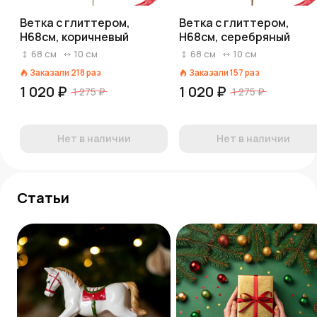
Ветка с глиттером,
Ветка с глиттером,
H68см, коричневый
H68см, серебряный
68
см
10
см
68
см
10
см
Заказали
218
раз
Заказали
157
раз
1 020 ₽
1 020 ₽
1 275 ₽
1 275 ₽
Нет в наличии
Нет в наличии
Статьи