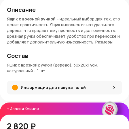
Описание
Ящик с врезной ручкой
– идеальный выбор для тех, кто
ценит практичность. Ящик выполнен из натурального
дерева, что придает ему прочность и долговечность.
Врезная ручка обеспечивает удобство при переноске и
добавляет дополнительную изысканность. Размеры
30х20х14 см подходят для хранения различных
предметов, а также для оформления цветочных
Состав
композиций.
Ящик с врезной ручкой (дерево), 30х20х14см,
Характеристики:
натуральный
-
1
шт
Штрих код
: 4627194703157
Цвет
: натуральный
Информация для покупателей
Длина
: 30 см
Ширина
: 20 см
Высота
: 14 см
Материал
: дерево
+
Азалия Коинов
Страна
: Россия
Почему стоит выбрать этот ящик?
2 820 ₽