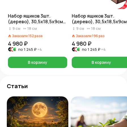
Набор ящиков 3шт.
Набор ящиков 3шт.
(дерево), 30,5х18,5х9см,
(дерево), 30,5х18,5х9см
палисандр
состаренный дуб
9
см
18
см
9
см
18
см
Заказали
152
раза
Заказали
196
раз
4 980 ₽
4 980 ₽
по
1 245 ₽
×4
по
1 245 ₽
×4
В корзину
В корзину
Статьи