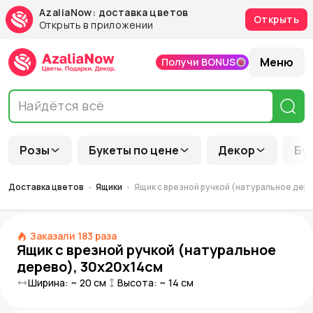
AzaliaNow: доставка цветов
Открыть
Открыть в приложении
Меню
Получи BONUS
Розы
Букеты по цене
Декор
Бу
Доставка цветов
Ящики
Ящик с врезной ручкой (натуральное дер
Заказали
183
раза
Ящик с врезной ручкой (натуральное
дерево), 30х20х14см
Ширина: ~
20
см
Высота: ~
14
см