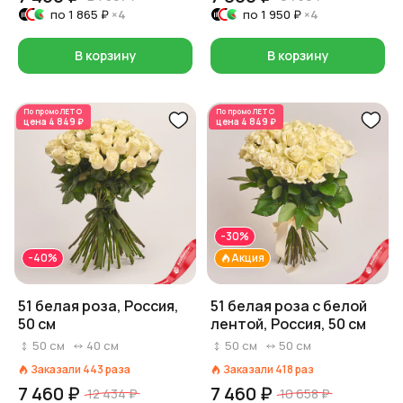
по
1 865 ₽
×4
по
1 950 ₽
×4
В корзину
В корзину
По промо
ЛЕТО
По промо
ЛЕТО
цена
4 849 ₽
цена
4 849 ₽
-30%
-40%
Акция
51 белая роза, Россия,
51 белая роза с белой
50 см
лентой, Россия, 50 см
50
см
40
см
50
см
50
см
Заказали
443
раза
Заказали
418
раз
7 460 ₽
7 460 ₽
12 434 ₽
10 658 ₽