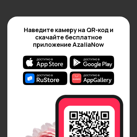
Однако, не стоит забывать, что главный смысл
любого подарка – это выражение ваших чувств и
внимания к получателю. Большой букет роз – это
Наведите камеру на QR-код и
прекрасный способ сказать: «Я тебя люблю» или
скачайте бесплатное
«Ты мне очень дорога».
приложение AzaliaNow
Большие букеты в корзинах и коробках:
преимущества и недостатки
Для того, чтобы большой букет роз произвел еще
большее впечатление, его можно разместить в
эффектной упаковке. Тут магазины цветов
предлагают широкий выбор и корзинок, и коробок,
и различных декоративных элементов к ним.
У букетов в корзинах и коробках есть, впрочем, как
плюсы, так и минусы. Среди преимуществ,
несомненно, эстетика: корзины и коробки
придают букету изящества и стиля. Практичность: