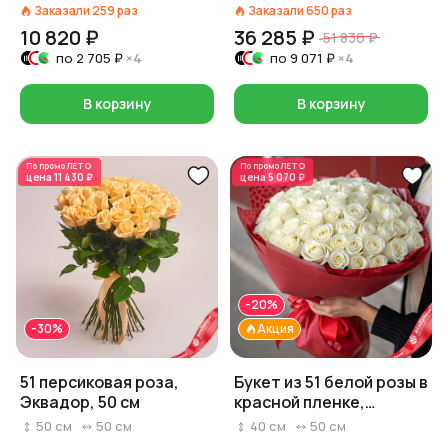
Заказали
259
раз
Заказали
650
раз
10 820 ₽
36 285 ₽
51 836 ₽
по
2 705 ₽
×4
по
9 071 ₽
×4
В корзину
В корзину
По промо
ЛЕТО
По промо
ЛЕТО
цена
11 430 ₽
цена
5 070 ₽
-20%
-30%
Акция
51 персиковая роза,
Букет из 51 белой розы в
Эквадор, 50 см
красной пленке,
Россия, 40 см
50
см
50
см
40
см
50
см