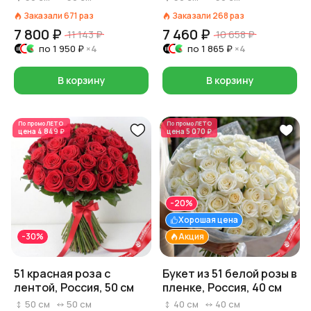
Заказали
671
раз
Заказали
268
раз
7 800 ₽
7 460 ₽
11 143 ₽
10 658 ₽
по
1 950 ₽
×4
по
1 865 ₽
×4
В корзину
В корзину
По промо
ЛЕТО
По промо
ЛЕТО
цена
4 849 ₽
цена
5 070 ₽
-20%
Хорошая цена
-30%
Акция
51 красная роза с
Букет из 51 белой розы в
лентой, Россия, 50 см
пленке, Россия, 40 см
50
см
50
см
40
см
40
см