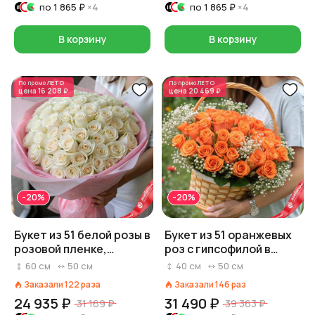
по
1 865 ₽
×4
по
1 865 ₽
×4
В корзину
В корзину
По промо
ЛЕТО
По промо
ЛЕТО
цена
16 208 ₽
цена
20 469 ₽
-20%
-20%
Букет из 51 белой розы в
Букет из 51 оранжевых
розовой пленке,
роз с гипсофилой в
Россия, 60 см
корзине, Россия
60
см
50
см
40
см
50
см
Заказали
122
раза
Заказали
146
раз
24 935 ₽
31 490 ₽
31 169 ₽
39 363 ₽