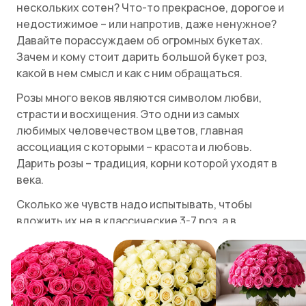
нескольких сотен? Что-то прекрасное, дорогое и
недостижимое – или напротив, даже ненужное?
Давайте порассуждаем об огромных букетах.
Зачем и кому стоит дарить большой букет роз,
какой в нем смысл и как с ним обращаться.
Розы много веков являются символом любви,
страсти и восхищения. Это одни из самых
любимых человечеством цветов, главная
ассоциация с которыми – красота и любовь.
Дарить розы – традиция, корни которой уходят в
века.
Сколько же чувств надо испытывать, чтобы
вложить их не в классические 3-7 роз, а в
гигантский букет? Когда стоит выбрать большой
букет красных роз, а когда – большой букет белых
роз?
Откуда взялась традиция дарить