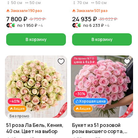
Россия, 50 см
70 см, Россия
50
см
50
см
70
см
50
см
Заказали
190
раз
Заказали
501
раз
7 800 ₽
24 935 ₽
9 750 ₽
35 622 ₽
по
1 950 ₽
×4
по
6 233 ₽
×4
В корзину
В корзину
По промо
ЛЕТО
цена
4 849 ₽
-30%
-40%
Хорошая цена
Акция
Акция
Без промо
51 роза Ла Бель, Кения,
Букет из 51 розовой
40 см. Цвет на выбор
розы высшего сорта,
Россия, 50 см