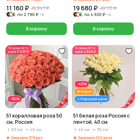
11 160 ₽
19 680 ₽
15 943 ₽
28 115 ₽
по
2 790 ₽
×4
по
4 920 ₽
×4
В корзину
В корзину
По промо
ЛЕТО
По промо
ЛЕТО
цена
11 430 ₽
цена
4 849 ₽
-40%
Акция
-30%
Хорошая цена
51 коралловая роза 50
51 белая роза Россия с
см, Россия
лентой, 40 см
50
см
45
см
40
см
35
см
Заказали
219
раз
Заказали
502
раза