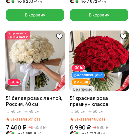
по
6 233 ₽
×4
по
7 872 ₽
×4
В корзину
В корзину
По промо
ЛЕТО
цена
4 849 ₽
-30%
Хорошая цена
-30%
Акция
Без промо
51 белая роза с лентой,
51 красная роза
Россия, 40 см
премиум класса
40
см
45
см
50
см
50
см
Заказали
691
раз
Заказали
460
раз
7 460 ₽
6 990 ₽
10 658 ₽
9 986 ₽
по
1 865 ₽
×4
по
1 747 ₽
×4