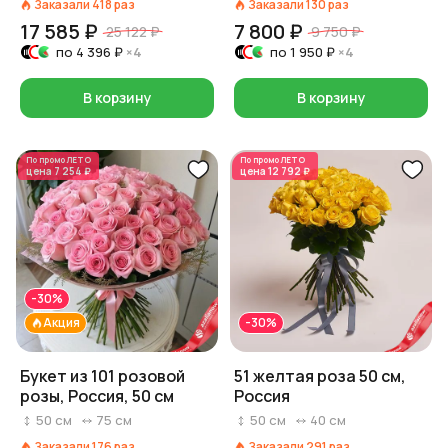
Заказали
418
раз
Заказали
130
раз
17 585 ₽
7 800 ₽
25 122 ₽
9 750 ₽
по
4 396 ₽
×4
по
1 950 ₽
×4
В корзину
В корзину
По промо
ЛЕТО
По промо
ЛЕТО
цена
7 254 ₽
цена
12 792 ₽
-30%
Акция
-30%
Букет из 101 розовой
51 желтая роза 50 см,
розы, Россия, 50 см
Россия
50
см
75
см
50
см
40
см
Заказали
176
раз
Заказали
291
раз