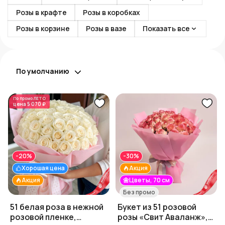
Розы в крафте
Розы в коробках
Розы в корзине
Розы в вазе
Показать все
По умолчанию
По промо
ЛЕТО
цена
5 070 ₽
-20%
-30%
Хорошая цена
Акция
Акция
🌼Цветы, 70 см
Без промо
51 белая роза в нежной
Букет из 51 розовой
розовой пленке,
розы «Свит Аваланж»,