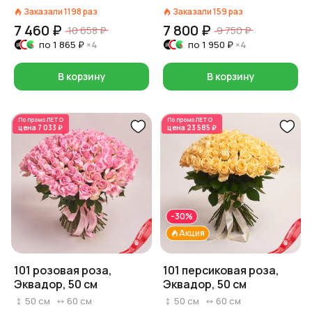
Заказали
1198
раз
Заказали
159
раз
7 460 ₽
7 800 ₽
10 658 ₽
9 750 ₽
по
1 865 ₽
×4
по
1 950 ₽
×4
В корзину
В корзину
По промо
ЛЕТО
По промо
ЛЕТО
цена
7 033 ₽
цена
23 585 ₽
-30%
Акция
101 розовая роза,
101 персиковая роза,
Эквадор, 50 см
Эквадор, 50 см
50
см
60
см
50
см
60
см