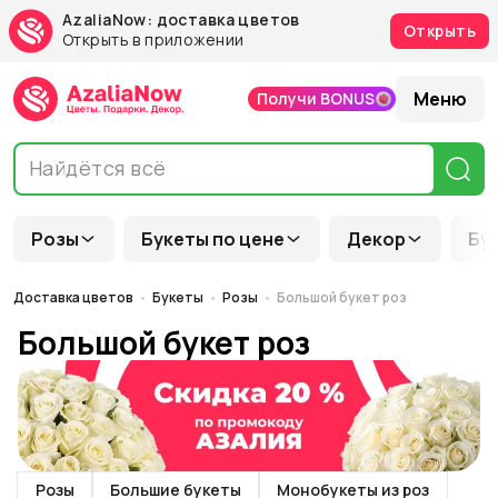
AzaliaNow: доставка цветов
Открыть
Открыть в приложении
Меню
Получи BONUS
Розы
Букеты по цене
Декор
Бу
Доставка цветов
Букеты
Розы
Большой букет роз
Большой букет роз
Розы
Большие букеты
Монобукеты из роз