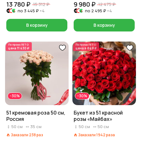
13 780 ₽
9 980 ₽
15 312 ₽
12 475 ₽
по
3 445 ₽
×4
по
2 495 ₽
×4
В корзину
В корзину
По промо
ЛЕТО
По промо
ЛЕТО
цена
11 430 ₽
цена
4 849 ₽
-30%
-30%
51 кремовая роза 50 см,
Букет из 51 красной
Россия
розы «Майбах»
50
см
35
см
50
см
50
см
Заказали
238
раз
Заказали
1942
раза