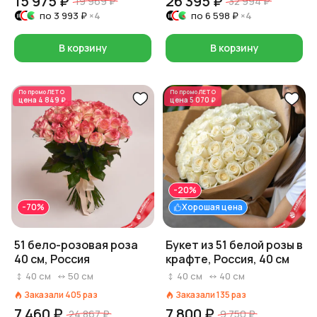
15 975 ₽
26 395 ₽
19 969 ₽
32 994 ₽
по
3 993 ₽
×4
по
6 598 ₽
×4
В корзину
В корзину
По промо
ЛЕТО
По промо
ЛЕТО
цена
4 849 ₽
цена
5 070 ₽
-20%
-70%
Хорошая цена
51 бело-розовая роза
Букет из 51 белой розы в
40 см, Россия
крафте, Россия, 40 см
40
см
50
см
40
см
40
см
Заказали
405
раз
Заказали
135
раз
7 460 ₽
7 800 ₽
24 867 ₽
9 750 ₽