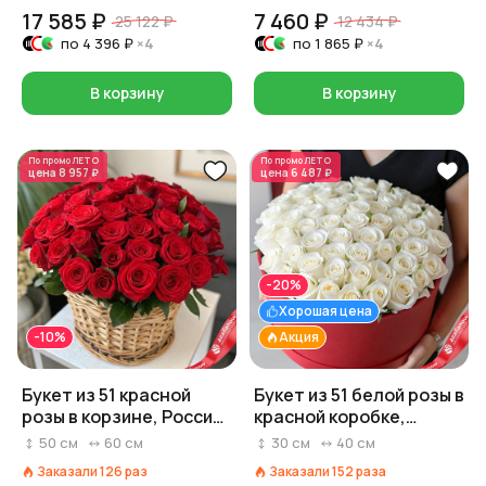
17 585 ₽
7 460 ₽
25 122 ₽
12 434 ₽
по
4 396 ₽
×4
по
1 865 ₽
×4
В корзину
В корзину
По промо
ЛЕТО
По промо
ЛЕТО
цена
8 957 ₽
цена
6 487 ₽
-20%
Хорошая цена
-10%
Акция
Букет из 51 красной
Букет из 51 белой розы в
розы в корзине, Россия,
красной коробке,
50 см
Россия, 40 см
50
см
60
см
30
см
40
см
Заказали
126
раз
Заказали
152
раза