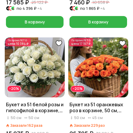
17 585 ₽
7 460 ₽
25 122 ₽
10 658 ₽
по
4 396 ₽
×4
по
1 865 ₽
×4
В корзину
В корзину
По промо
ЛЕТО
По промо
ЛЕТО
цена
10 384 ₽
цена
17 157 ₽
-20%
-20%
Букет из 51 белой розы и
Букет из 51 оранжевых
гипсофилой в корзине,
роз в корзине, 50 см,
Россия, 50 см
Россия
50
см
50
см
50
см
45
см
Заказали
162
раза
Заказали
229
раз