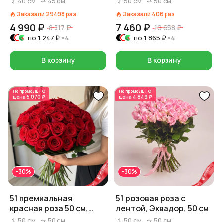
40
см
45
см
50
см
50
см
Заказали
29498
раз
Заказали
406
раз
4 990 ₽
7 460 ₽
8 317 ₽
10 658 ₽
по
1 247 ₽
×4
по
1 865 ₽
×4
В корзину
В корзину
По промо
ЛЕТО
По промо
ЛЕТО
цена
5 070 ₽
цена
4 849 ₽
-30%
-30%
51 премиальная
51 розовая роза с
красная роза 50 см,
лентой, Эквадор, 50 см
Россия
50
см
50
см
50
см
50
см