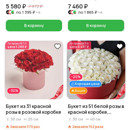
5 580 ₽
7 460 ₽
7 972 ₽
по
1 395 ₽
×4
по
1 865 ₽
×4
В корзину
В корзину
По промо
ЛЕТО
По промо
ЛЕТО
цена
5 288 ₽
цена
6 487 ₽
-20%
Хорошая цена
-30%
Акция
Букет из 31 красной
Букет из 51 белой розы в
розы в розовой коробке
красной коробке,
Россия, 40 см
30
см
25
см
30
см
40
см
Заказали
370
раз
Заказали
152
раза