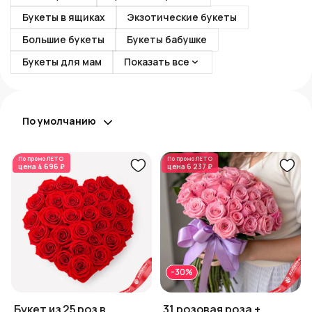
Букеты в ящиках
Экзотические букеты
Большие букеты
Букеты бабушке
Букеты для мам
Показать все
По умолчанию
По промо
ЛЕТО
По промо
ЛЕТО
цена
4 696 ₽
цена
6 237 ₽
-30%
Букет из 25 роз в
31 розовая роза +