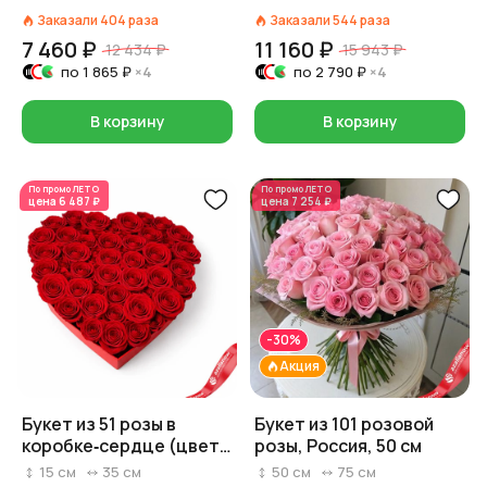
Заказали
404
раза
Заказали
544
раза
7 460 ₽
11 160 ₽
12 434 ₽
15 943 ₽
по
1 865 ₽
×4
по
2 790 ₽
×4
В корзину
В корзину
По промо
ЛЕТО
По промо
ЛЕТО
цена
6 487 ₽
цена
7 254 ₽
-30%
Акция
Букет из 51 розы в
Букет из 101 розовой
коробке‑сердце (цвет
розы, Россия, 50 см
роз и коробки на выбор:
15
см
35
см
50
см
75
см