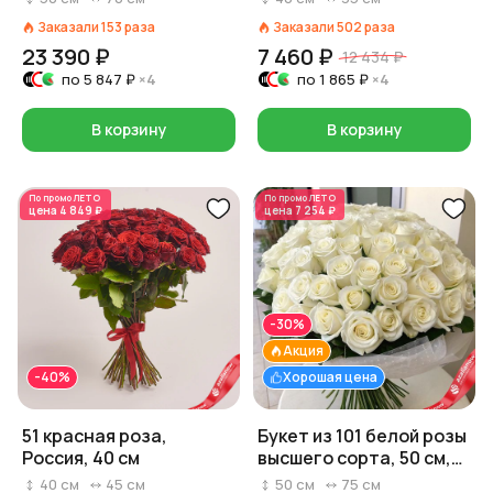
Заказали
153
раза
Заказали
502
раза
23 390 ₽
7 460 ₽
12 434 ₽
по
5 847 ₽
×4
по
1 865 ₽
×4
В корзину
В корзину
По промо
ЛЕТО
По промо
ЛЕТО
цена
4 849 ₽
цена
7 254 ₽
-30%
Акция
-40%
Хорошая цена
51 красная роза,
Букет из 101 белой розы
Россия, 40 см
высшего сорта, 50 см,
Россия
40
см
45
см
50
см
75
см