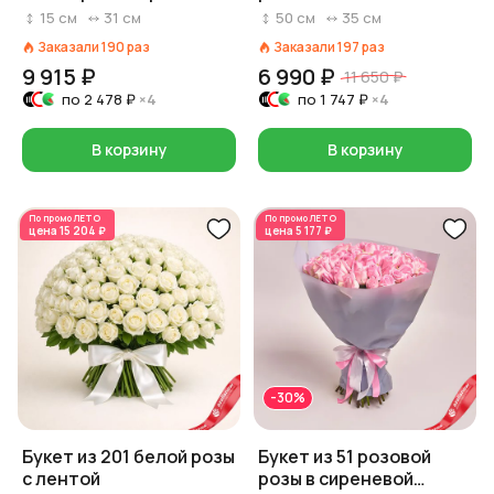
форме сердца
Россия
15
см
31
см
50
см
35
см
Заказали
190
раз
Заказали
197
раз
9 915 ₽
6 990 ₽
11 650 ₽
по
2 478 ₽
×4
по
1 747 ₽
×4
В корзину
В корзину
По промо
ЛЕТО
По промо
ЛЕТО
цена
15 204 ₽
цена
5 177 ₽
-30%
Букет из 201 белой розы
Букет из 51 розовой
с лентой
розы в сиреневой