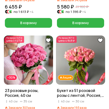
Заказали
154
раза
Заказали
343
раза
6 455 ₽
5 580 ₽
11 160 ₽
по
1 613 ₽
×4
по
1 395 ₽
×4
В корзину
В корзину
По промо
ЛЕТО
По промо
ЛЕТО
цена
3 627 ₽
цена
4 849 ₽
-30%
Акция
23 розовые розы,
Букет из 51 розовой
Россия, 40 см
розы с лентой, Россия,
40 см
40
см
35
см
40
см
30
см
Заказали
303
раза
Заказали
193
раза