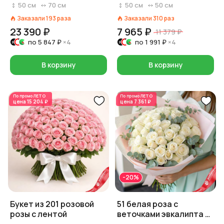
пленке, Эквадор, 50 см
50
см
70
см
50
см
50
см
Заказали
193
раза
Заказали
310
раз
23 390 ₽
7 965 ₽
11 379 ₽
по
5 847 ₽
×4
по
1 991 ₽
×4
В корзину
В корзину
По промо
ЛЕТО
По промо
ЛЕТО
цена
15 204 ₽
цена
7 361 ₽
-20%
Букет из 201 розовой
51 белая роза с
розы с лентой
веточками эвкалипта в