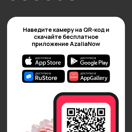
в вазу, нужно обновить срезы, сделав их косыми.
Это увеличит площадь соприкосновения с водой и
улучшит всасывание влаги. Обрезку лучше
проводить под струей воды, чтобы воздух не
Наведите камеру на QR-код и
попал внутрь стебля и не закупорил сосуды.
скачайте бесплатное
приложение AzaliaNow
Температура также играет значительную роль.
Срезанные цветы предпочитают прохладное
место вдали от прямых солнечных лучей,
сквозняков и отопительных приборов.
Оптимальная температура для большинства
цветов — около 18-20 градусов Цельсия. Если в
помещении слишком жарко, букет может быстро
увянуть.
Еще один секрет долголетия срезанных цветов —
правильный выбор соседей. Не все цветы
уживаются друг с другом. Например, розы плохо
переносят соседство с гвоздиками, а нарциссы
выделяют вещества, вредные для многих других