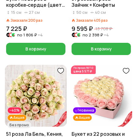
коробке‑сердце (цвет
Зайчик + Конфеты
роз и коробки на выбор:
15
см
27
см
50
см
40
см
красный/розовый/
Заказали
200
раз
Заказали
405
раз
белый)
7 225 ₽
9 595 ₽
13 708 ₽
по
1 806 ₽
×4
по
2 398 ₽
×4
В корзину
В корзину
По промо
ЛЕТО
цена
5 571 ₽
-40%
Новинка
Акция
Акция
Без промо
51 роза Ла Бель, Кения,
Букет из 22 розовых и