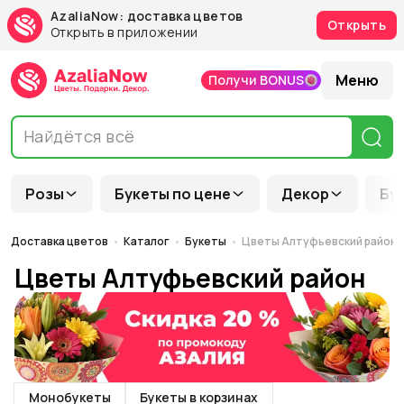
AzaliaNow: доставка цветов
Открыть
Открыть в приложении
Меню
Получи BONUS
Розы
Букеты по цене
Декор
Бу
Доставка цветов
Каталог
Букеты
Цветы Алтуфьевский район
Цветы Алтуфьевский район
Монобукеты
Букеты в корзинах