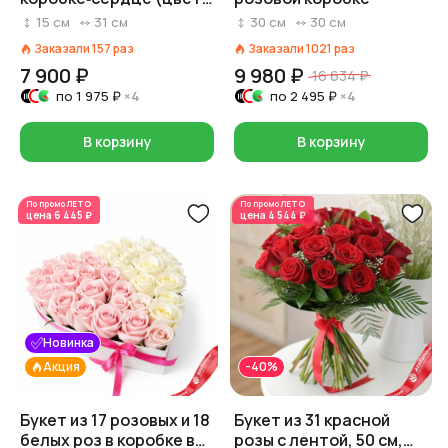
роз и коробки на выбор:
15
см
31
см
30
см
30
см
красный/розовый/
Заказали
157
раз
Заказали
1021
раз
белый)
7 900 ₽
9 980 ₽
16 634 ₽
по
1 975 ₽
×4
по
2 495 ₽
×4
В корзину
В корзину
По промо
ЛЕТО
По промо
ЛЕТО
цена
6 445 ₽
цена
4 544 ₽
Новинка
Акция
-40%
Букет из 17 розовых и 18
Букет из 31 красной
белых роз в коробке в
розы с лентой, 50 см,