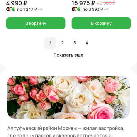
4 990 ₽
15 975 ₽
19 969 ₽
по
1 247 ₽
×4
по
3 993 ₽
×4
В корзину
В корзину
1
2
3
4
Показать еще
Алтуфьевский район Москвы — жилая застройка,
где зелень парков и скверов встречается с