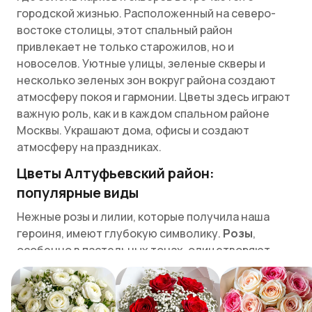
городской жизнью. Расположенный на северо-
востоке столицы, этот спальный район
привлекает не только старожилов, но и
новоселов. Уютные улицы, зеленые скверы и
несколько зеленых зон вокруг района создают
атмосферу покоя и гармонии. Цветы здесь играют
важную роль, как и в каждом спальном районе
Москвы. Украшают дома, офисы и создают
атмосферу на праздниках.
Цветы Алтуфьевский район:
популярные виды
Нежные розы и лилии, которые получила наша
героиня, имеют глубокую символику.
Розы
,
особенно в пастельных тонах, олицетворяют
чистоту и нежность.
Лилии
, в свою очередь,
символизируют красоту и утонченность, а также
силу и дух. Они часто ассоциируются с величием и