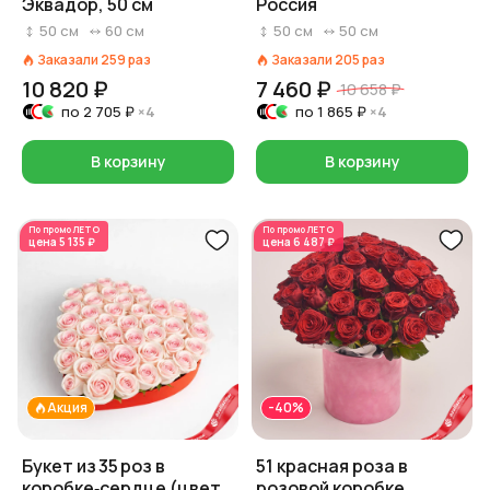
Эквадор, 50 см
Россия
50
см
60
см
50
см
50
см
Заказали
259
раз
Заказали
205
раз
10 820 ₽
7 460 ₽
10 658 ₽
по
2 705 ₽
×4
по
1 865 ₽
×4
В корзину
В корзину
По промо
ЛЕТО
По промо
ЛЕТО
цена
5 135 ₽
цена
6 487 ₽
Акция
-40%
Букет из 35 роз в
51 красная роза в
коробке‑сердце (цвет
розовой коробке