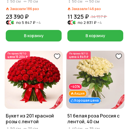
пастельной пленке,
50
см
70
см
50
см
50
см
Россия, 50 см
Заказали
186
раз
Заказали
146
раз
23 390 ₽
11 325 ₽
14 157 ₽
по
5 847 ₽
×4
по
2 831 ₽
×4
В корзину
В корзину
По промо
ЛЕТО
По промо
ЛЕТО
цена
15 204 ₽
цена
4 849 ₽
-40%
Акция
Хорошая цена
Букет из 201 красной
51 белая роза Россия с
розы с лентой
лентой, 40 см
50
см
70
см
40
см
35
см