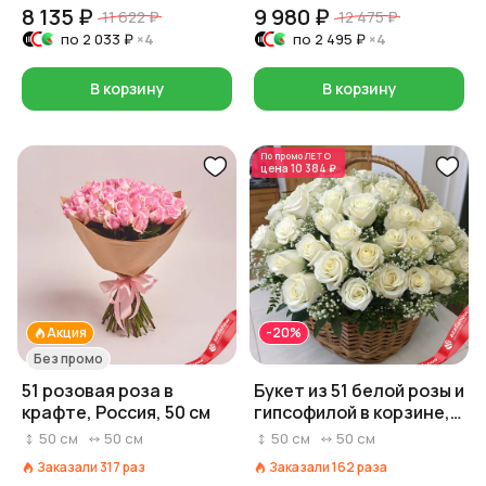
8 135 ₽
9 980 ₽
11 622 ₽
12 475 ₽
по
2 033 ₽
×4
по
2 495 ₽
×4
В корзину
В корзину
По промо
ЛЕТО
цена
10 384 ₽
Акция
-20%
Без промо
51 розовая роза в
Букет из 51 белой розы и
крафте, Россия, 50 см
гипсофилой в корзине,
Россия, 50 см
50
см
50
см
50
см
50
см
Заказали
317
раз
Заказали
162
раза