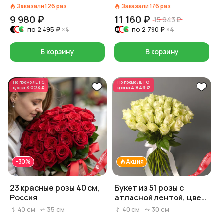
красный/розовый/
Заказали
126
раз
Заказали
176
раз
белый)
9 980 ₽
11 160 ₽
15 943 ₽
по
2 495 ₽
×4
по
2 790 ₽
×4
В корзину
В корзину
По промо
ЛЕТО
По промо
ЛЕТО
цена
3 023 ₽
цена
4 849 ₽
-30%
Акция
23 красные розы 40 см,
Букет из 51 розы с
Россия
атласной лентой, цвет
розовый/белый/
40
см
35
см
40
см
30
см
красный на выбор,