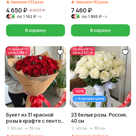
Заказали
333
раза
Заказали
182
раза
Россия, 40 см
4 650 ₽
7 460 ₽
6 643 ₽
по
1 162 ₽
×4
по
1 865 ₽
×4
В корзину
В корзину
По промо
ЛЕТО
По промо
ЛЕТО
цена
4 196 ₽
цена
3 627 ₽
-50%
Хорошая цена
Букет из 31 красной
23 белые розы, Россия,
розы в крафте с лентой,
40 см
50 см, Россия
50
см
35
см
40
см
35
см