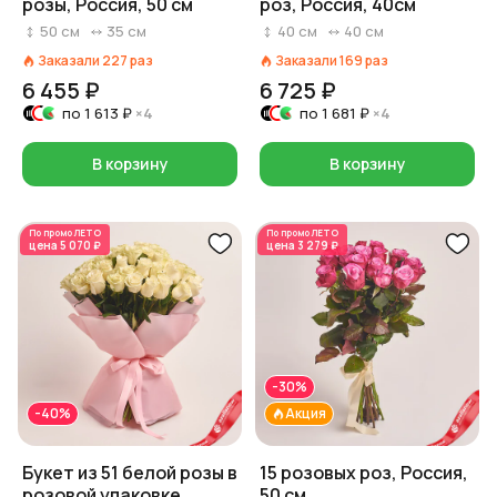
розы, Россия, 50 см
роз, Россия, 40см
50
см
35
см
40
см
40
см
Заказали
227
раз
Заказали
169
раз
6 455 ₽
6 725 ₽
по
1 613 ₽
×4
по
1 681 ₽
×4
В корзину
В корзину
По промо
ЛЕТО
По промо
ЛЕТО
цена
5 070 ₽
цена
3 279 ₽
-30%
-40%
Акция
Букет из 51 белой розы в
15 розовых роз, Россия,
розовой упаковке,
50 см