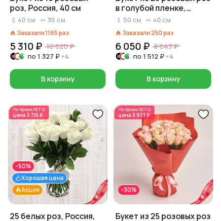
роз, Россия, 40 см
в голубой пленке,
Россия, 50 см
40
см
35
см
50
см
40
см
Заказали
1165
раз
Заказали
250
раз
5 310 ₽
6 050 ₽
10 620 ₽
8 643 ₽
по
1 327 ₽
×4
по
1 512 ₽
×4
В корзину
В корзину
По промо
ЛЕТО
По промо
ЛЕТО
цена
3 715 ₽
цена
3 933 ₽
-50%
Хорошая цена
Акция
-30%
25 белых роз, Россия,
Букет из 25 розовых роз