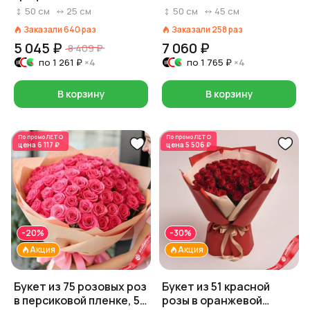
50
см
25
см
50
см
45
см
Заказали
640
раз
Заказали
258
раз
5 045 ₽
7 060 ₽
8 409 ₽
по
1 261 ₽
×4
по
1 765 ₽
×4
В корзину
В корзину
По промо
ЛЕТО
По промо
ЛЕТО
цена
6 117 ₽
цена
5 506 ₽
-20%
-30%
Акция
Акция
Букет из 75 розовых роз
Букет из 51 красной
в персиковой пленке, 50
розы в оранжевой