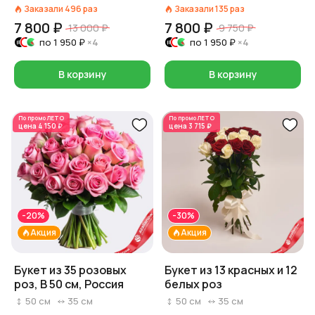
Заказали
496
раз
Заказали
135
раз
7 800 ₽
7 800 ₽
13 000 ₽
9 750 ₽
по
1 950 ₽
×4
по
1 950 ₽
×4
В корзину
В корзину
По промо
ЛЕТО
По промо
ЛЕТО
цена
4 150 ₽
цена
3 715 ₽
-20%
-30%
Акция
Акция
Букет из 35 розовых
Букет из 13 красных и 12
роз, В 50 см, Россия
белых роз
50
см
35
см
50
см
35
см