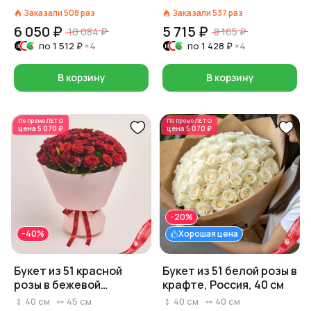
Заказали
508
раз
Заказали
537
раз
6 050 ₽
5 715 ₽
10 084 ₽
8 165 ₽
по
1 512 ₽
×4
по
1 428 ₽
×4
В корзину
В корзину
По промо
ЛЕТО
По промо
ЛЕТО
цена
5 070 ₽
цена
5 070 ₽
-20%
-40%
Хорошая цена
Букет из 51 красной
Букет из 51 белой розы в
розы в бежевой
крафте, Россия, 40 см
упаковке
40
см
45
см
40
см
40
см