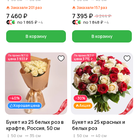
Заказали
201
раз
Заказали
157
раз
7 460 ₽
7 395 ₽
9 244 ₽
по
1 865 ₽
×4
по
1 848 ₽
×4
В корзину
В корзину
По промо
ЛЕТО
По промо
ЛЕТО
цена
3 933 ₽
цена
3 715 ₽
-40%
-30%
Хорошая цена
Акция
Букет из 25 белых роз в
Букет из 25 красных и
крафте, Россия, 50 см
белых роз
50
см
35
см
50
см
40
см