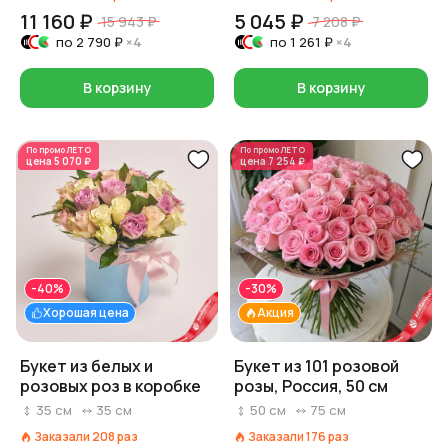
11 160 ₽
5 045 ₽
15 943 ₽
7 208 ₽
по
2 790 ₽
×4
по
1 261 ₽
×4
В корзину
В корзину
По промо
ЛЕТО
По промо
ЛЕТО
цена
5 070 ₽
цена
7 254 ₽
-40%
-30%
Хорошая цена
Акция
Букет из белых и
Букет из 101 розовой
розовых роз в коробке
розы, Россия, 50 см
35
см
35
см
50
см
75
см
Заказали
208
раз
Заказали
176
раз