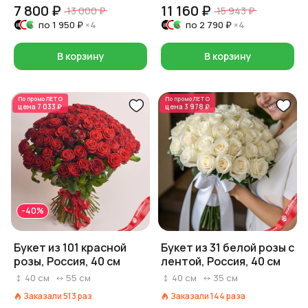
7 800 ₽
11 160 ₽
13 000 ₽
15 943 ₽
по
1 950 ₽
×4
по
2 790 ₽
×4
В корзину
В корзину
По промо
ЛЕТО
По промо
ЛЕТО
цена
7 033 ₽
цена
3 978 ₽
-40%
Букет из 101 красной
Букет из 31 белой розы с
розы, Россия, 40 см
лентой, Россия, 40 см
40
см
55
см
40
см
35
см
Заказали
513
раз
Заказали
144
раза