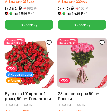
Заказали
257
раз
Заказали
220
раз
6 385 ₽
5 715 ₽
7 982 ₽
8 165 ₽
по
1 596 ₽
×4
по
1 428 ₽
×4
В корзину
В корзину
По промо
ЛЕТО
По промо
ЛЕТО
цена
7 254 ₽
цена
3 715 ₽
-30%
Хорошая цена
Акция
-30%
Букет из 101 красной
25 розовых роз 50 см,
розы, 50 см, Голландия
Россия
50
см
60
см
50
см
35
см