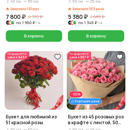
Россия, 40 см
Россия, 50 см
40
см
50
см
50
см
25
см
Заказали
130
раз
Заказали
303
раза
7 800 ₽
5 380 ₽
9 750 ₽
7 686 ₽
по
1 950 ₽
×4
по
1 345 ₽
×4
В корзину
В корзину
По промо
ЛЕТО
По промо
ЛЕТО
цена
4 849 ₽
цена
4 807 ₽
-20%
Хорошая цена
Букет для любимой из
Букет из 45 розовых роз
51 красной розы
в крафте с лентой, 50
см, Россия
50
см
50
см
50
см
45
см