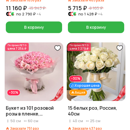
Заказали
1638
раз
Заказали
463
раза
11 160 ₽
5 715 ₽
15 943 ₽
8 165 ₽
по
2 790 ₽
×4
по
1 428 ₽
×4
В корзину
В корзину
По промо
ЛЕТО
По промо
ЛЕТО
цена
7 254 ₽
цена
3 279 ₽
-30%
Хорошая цена
-30%
Акция
Букет из 101 розовой
15 белых роз, Россия,
розы в пленке,
40см
Эквадор, 50 см
50
см
60
см
40
см
25
см
Заказали
751
раз
Заказали
437
раз