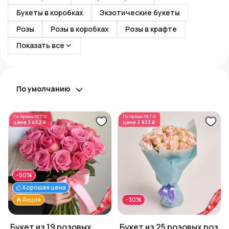
Букеты в коробках
Экзотические букеты
Розы
Розы в коробках
Розы в крафте
Показать все
По умолчанию
По промо
ЛЕТО
По промо
ЛЕТО
цена
3 452 ₽
цена
3 933 ₽
-50%
Хорошая цена
Акция
-30%
Букет из 19 розовых
Букет из 25 розовых роз