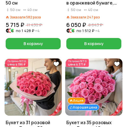
50 см
в оранжевой бумаге,
Россия, 50 см
50
см
40
см
50
см
40
см
Заказали
582
раза
Заказали
247
раз
5 715 ₽
6 050 ₽
11 430 ₽
8 643 ₽
по
1 428 ₽
×4
по
1 512 ₽
×4
В корзину
В корзину
По промо
ЛЕТО
По промо
ЛЕТО
цена
4 196 ₽
цена
4 371 ₽
Акция
Хорошая цена
Букет из 31 розовой
Букет из 35 розовых