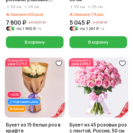
Россия, 50 см
50
см
45
см
50
см
25
см
Заказали
452
раза
Заказали
176
раз
7 800 ₽
5 045 ₽
13 000 ₽
7 208 ₽
по
1 950 ₽
×4
по
1 261 ₽
×4
В корзину
В корзину
По промо
ЛЕТО
По промо
ЛЕТО
цена
3 279 ₽
цена
4 589 ₽
-40%
Хорошая цена
Акция
Букет из 15 белых роз в
Букет из 45 розовых роз
крафте
с лентой, Россия, 50 см