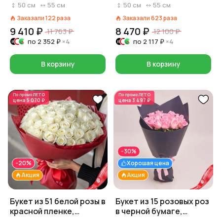
см
бумаге
50
см
55
см
50
см
55
см
Заказали
122
раза
Заказали
623
раза
9 410 ₽
8 470 ₽
11 763 ₽
12 100 ₽
по
2 352 ₽
×4
по
2 117 ₽
×4
В корзину
В корзину
По промо
ЛЕТО
По промо
ЛЕТО
цена
5 070 ₽
цена
3 497 ₽
-30%
-20%
Хорошая цена
Акция
Акция
Букет из 51 белой розы в
Букет из 15 розовых роз
красной пленке,
в черной бумаге,