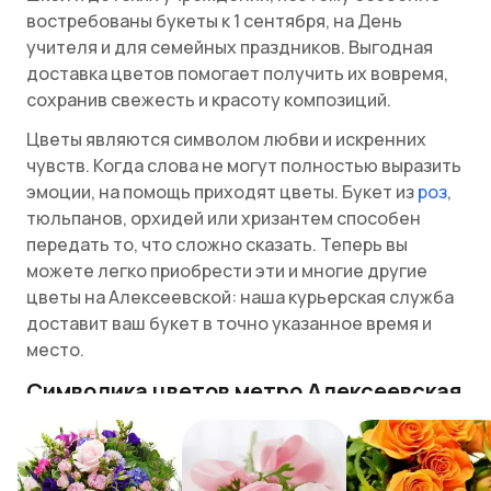
востребованы букеты к 1 сентября, на День
учителя и для семейных праздников. Выгодная
доставка цветов помогает получить их вовремя,
сохранив свежесть и красоту композиций.
Цветы являются символом любви и искренних
чувств. Когда слова не могут полностью выразить
эмоции, на помощь приходят цветы. Букет из
роз
,
тюльпанов, орхидей или хризантем способен
передать то, что сложно сказать. Теперь вы
можете легко приобрести эти и многие другие
цветы на Алексеевской: наша курьерская служба
доставит ваш букет в точно указанное время и
место.
Символика цветов метро Алексеевская
– какой букет выбрать
Каждый цветок можно считать символом
романтики, но некоторые из них по праву