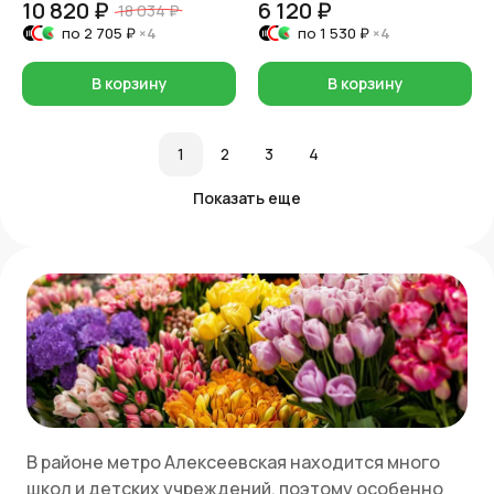
10 820 ₽
6 120 ₽
18 034 ₽
по
2 705 ₽
×4
по
1 530 ₽
×4
В корзину
В корзину
1
2
3
4
Показать еще
В районе метро Алексеевская находится много
школ и детских учреждений, поэтому особенно