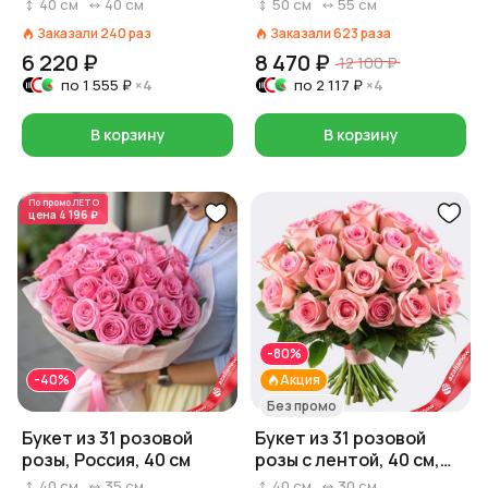
красавица», 40 см
бумаге
40
см
40
см
50
см
55
см
Заказали
240
раз
Заказали
623
раза
6 220 ₽
8 470 ₽
12 100 ₽
по
1 555 ₽
×4
по
2 117 ₽
×4
В корзину
В корзину
По промо
ЛЕТО
цена
4 196 ₽
-80%
-40%
Акция
Без промо
Букет из 31 розовой
Букет из 31 розовой
розы, Россия, 40 см
розы с лентой, 40 см,
Россия
40
см
35
см
40
см
30
см