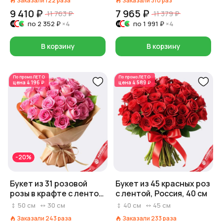
Заказали
122
раза
Заказали
310
раз
9 410 ₽
7 965 ₽
11 763 ₽
11 379 ₽
по
2 352 ₽
×4
по
1 991 ₽
×4
В корзину
В корзину
По промо
ЛЕТО
По промо
ЛЕТО
цена
4 196 ₽
цена
4 589 ₽
-20%
Букет из 31 розовой
Букет из 45 красных роз
розы в крафте с лентой,
с лентой, Россия, 40 см
Россия, 50 см
50
см
30
см
40
см
45
см
Заказали
243
раза
Заказали
233
раза