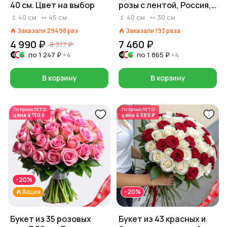
40 см. Цвет на выбор
розы с лентой, Россия,
40 см
40
см
45
см
40
см
30
см
Заказали
29498
раз
Заказали
193
раза
4 990 ₽
7 460 ₽
8 317 ₽
по
1 247 ₽
×4
по
1 865 ₽
×4
В корзину
В корзину
По промо
ЛЕТО
По промо
ЛЕТО
цена
4 150 ₽
цена
4 589 ₽
-20%
Акция
-20%
Букет из 35 розовых
Букет из 43 красных и