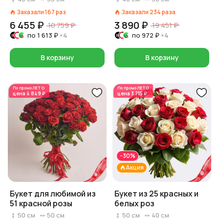
Заказали
167
раз
Заказали
234
раза
6 455 ₽
3 890 ₽
10 759 ₽
19 451 ₽
по
1 613 ₽
×4
по
972 ₽
×4
В корзину
В корзину
По промо
ЛЕТО
По промо
ЛЕТО
цена
4 849 ₽
цена
3 715 ₽
-30%
Акция
Букет для любимой из
Букет из 25 красных и
51 красной розы
белых роз
50
см
50
см
50
см
40
см