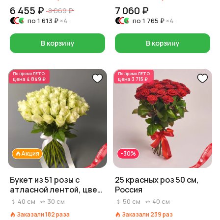
6 455 ₽
7 060 ₽
8 069 ₽
по
1 613 ₽
×4
по
1 765 ₽
×4
В корзину
В корзину
По промо
ЛЕТО
По промо
ЛЕТО
цена
4 849 ₽
цена
3 715 ₽
Акция
-30%
Букет из 51 розы с
25 красных роз 50 см,
атласной лентой, цвет
Россия
розовый/белый/
40
см
30
см
50
см
40
см
красный на выбор,
Заказали
182
раза
Заказали
239
раз
Россия, 40 см