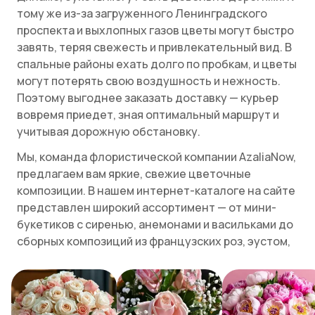
тому же из-за загруженного Ленинградского
проспекта и выхлопных газов цветы могут быстро
завять, теряя свежесть и привлекательный вид. В
спальные районы ехать долго по пробкам, и цветы
могут потерять свою воздушность и нежность.
Поэтому выгоднее заказать доставку — курьер
вовремя приедет, зная оптимальный маршрут и
учитывая дорожную обстановку.
Мы, команда флористической компании AzaliaNow,
предлагаем вам яркие, свежие цветочные
композиции. В нашем интернет-каталоге на сайте
представлен широкий ассортимент — от мини-
букетиков с сиренью, анемонами и васильками до
сборных композиций из французских роз, эустом,
гортензий, кустовых пионовидных роз. Есть и
мужские варианты с эвкалиптом, зеленью и
строгими оттенками. Можно выбрать сиреневые,
малиновые, белые и розовые, персиковые,