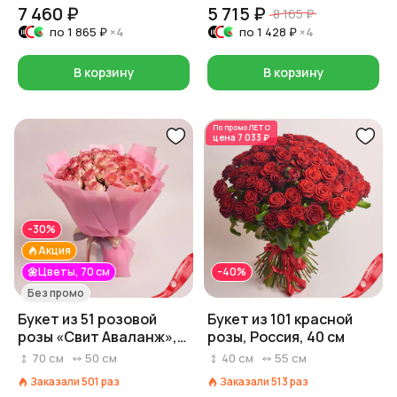
7 460 ₽
5 715 ₽
8 165 ₽
по
1 865 ₽
×4
по
1 428 ₽
×4
В корзину
В корзину
По промо
ЛЕТО
цена
7 033 ₽
-30%
Акция
🌼Цветы, 70 см
-40%
Без промо
Букет из 51 розовой
Букет из 101 красной
розы «Свит Аваланж»,
розы, Россия, 40 см
70 см, Россия
70
см
50
см
40
см
55
см
Заказали
501
раз
Заказали
513
раз