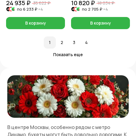
24 935 ₽
10 820 ₽
35 622 ₽
18 034 ₽
по
6 233 ₽
×4
по
2 705 ₽
×4
В корзину
В корзину
1
2
3
4
Показать еще
В центре Москвы, особенно рядом с метро
Динамо, букеты могут быть довольно дорогими. К