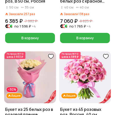
роз, В 50 см, Россия
белых роз с красной
лентой, 40 см, Россия
50
см
35
см
40
см
40
см
Заказали
257
раз
Заказали
138
раз
6 385 ₽
7 060 ₽
7 982 ₽
8 825 ₽
по
1 596 ₽
×4
по
1 765 ₽
×4
В корзину
В корзину
По промо
ЛЕТО
По промо
ЛЕТО
цена
3 933 ₽
цена
4 589 ₽
-30%
Акция
Акция
Букет из 25 белых роз в
Букет из 45 розовых
розовой пленке
роз, Россия, 40 см