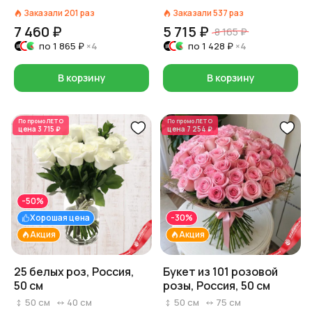
Заказали
201
раз
Заказали
537
раз
7 460 ₽
5 715 ₽
8 165 ₽
по
1 865 ₽
×4
по
1 428 ₽
×4
В корзину
В корзину
По промо
ЛЕТО
По промо
ЛЕТО
цена
3 715 ₽
цена
7 254 ₽
-50%
Хорошая цена
-30%
Акция
Акция
25 белых роз, Россия,
Букет из 101 розовой
50 см
розы, Россия, 50 см
50
см
40
см
50
см
75
см