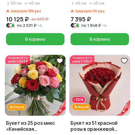
Россия, 40 см
50
см
40
см
40
см
45
см
Заказали
385
раз
Заказали
161
раз
10 125 ₽
7 395 ₽
14 465 ₽
по
2 531 ₽
×4
по
1 848 ₽
×4
В корзину
В корзину
По промо
ЛЕТО
По промо
ЛЕТО
цена
4 043 ₽
цена
5 506 ₽
-30%
Акция
Акция
Букет из 25 роз микс
Букет из 51 красной
«Кенийская
розы в оранжевой