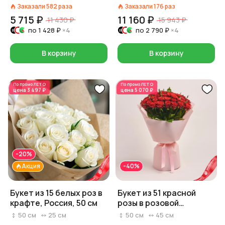
Заказали
582
раза
Заказали
176
раз
5 715 ₽
11 160 ₽
11 430 ₽
15 943 ₽
по
1 428 ₽
×4
по
2 790 ₽
×4
В корзину
В корзину
По промо
ЛЕТО
По промо
ЛЕТО
цена
3 497 ₽
цена
5 070 ₽
-20%
Акция
-40%
Букет из 15 белых роз в
Букет из 51 красной
крафте, Россия, 50 см
розы в розовой
упаковке
50
см
25
см
50
см
45
см