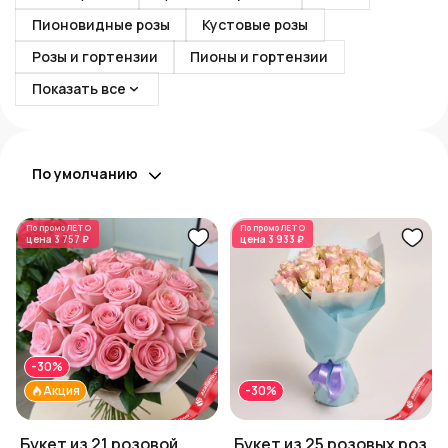
Пионовидные розы
Кустовые розы
Розы и гортензии
Пионы и гортензии
Показать все
По умолчанию
По промо
ЛЕТО
По промо
ЛЕТО
цена
3 757 ₽
цена
3 933 ₽
-30%
Акция
-30%
Букет из 21 розовой
Букет из 25 розовых роз