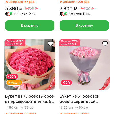
Заказали
157
раз
Заказали
201
раз
5 380 ₽
7 800 ₽
6 725 ₽
13 000 ₽
по
1 345 ₽
×4
по
1 950 ₽
×4
В корзину
В корзину
По промо
ЛЕТО
По промо
ЛЕТО
цена
6 117 ₽
цена
5 177 ₽
-20%
Акция
-30%
Букет из 75 розовых роз
Букет из 51 розовой
в персиковой пленке, 50
розы в сиреневой
см
пленке, Эквадор, 50 см
50
см
55
см
50
см
50
см