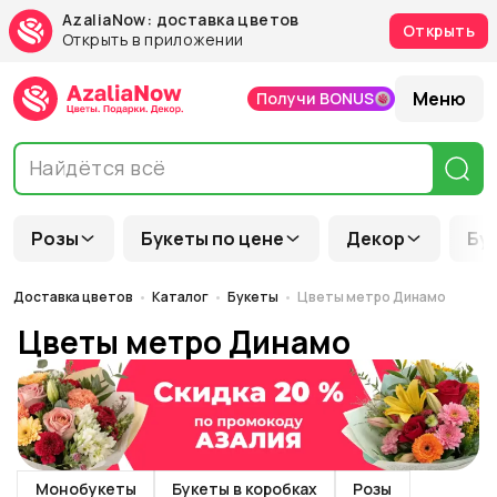
AzaliaNow: доставка цветов
Открыть
Открыть в приложении
Меню
Получи BONUS
Розы
Букеты по цене
Декор
Бу
Доставка цветов
Каталог
Букеты
Цветы метро Динамо
Цветы метро Динамо
Монобукеты
Букеты в коробках
Розы