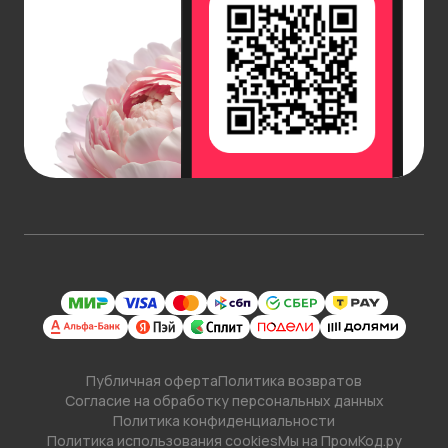
разместить букет, чтобы он сохранял свежесть
максимально долго.
Заказать букет в AzaliaNow
Наши курьеры бережно доставят цветы к метро
Динамо или по любому удобному адресу района.
Мы гарантируем свежесть каждого цветка и
профессиональное оформление букетов. Для
постоянных клиентов действует система скидок
и специальные предложения.
Порадуйте себя или близких красивым букетом
без лишних хлопот - просто выберите цветы в
каталоге, и мы доставим их точно в срок.
AzaliaNow делает покупку цветов максимально
удобной, гарантирует высокое качество
Публичная оферта
Политика возвратов
обслуживания и доступные цены.
Согласие на обработку персональных данных
Политика конфиденциальности
Политика использования cookies
Мы на ПромКод.ру