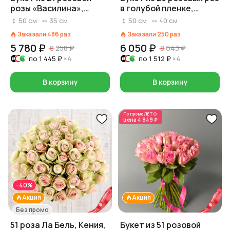
розы «Василина»,
в голубой пленке,
Россия, 50 см
Россия, 50 см
50
см
35
см
50
см
40
см
Заказали
486
раз
Заказали
250
раз
5 780 ₽
6 050 ₽
8 258 ₽
8 643 ₽
по
1 445 ₽
×4
по
1 512 ₽
×4
В корзину
В корзину
По промо
ЛЕТО
цена
4 849 ₽
-40%
Акция
Акция
Без промо
51 роза Ла Бель, Кения,
Букет из 51 розовой