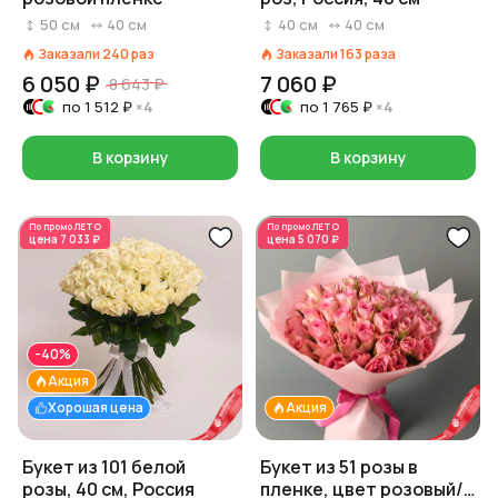
50
см
40
см
40
см
40
см
Заказали
240
раз
Заказали
163
раза
6 050 ₽
7 060 ₽
8 643 ₽
по
1 512 ₽
×4
по
1 765 ₽
×4
В корзину
В корзину
По промо
ЛЕТО
По промо
ЛЕТО
цена
7 033 ₽
цена
5 070 ₽
-40%
Акция
Хорошая цена
Акция
Букет из 101 белой
Букет из 51 розы в
розы, 40 см, Россия
пленке, цвет розовый/