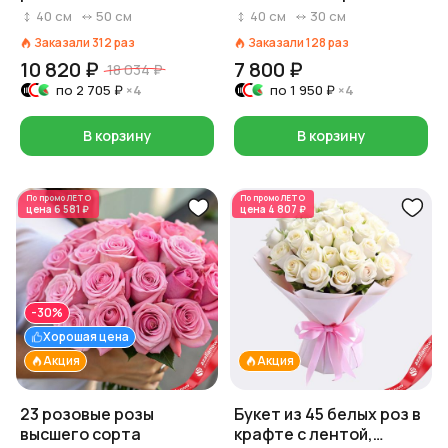
белый/красный на
40
см
50
см
40
см
30
см
выбор, Россия, 40 см
Заказали
312
раз
Заказали
128
раз
10 820 ₽
7 800 ₽
18 034 ₽
по
2 705 ₽
×4
по
1 950 ₽
×4
В корзину
В корзину
По промо
ЛЕТО
По промо
ЛЕТО
цена
6 581 ₽
цена
4 807 ₽
-30%
Хорошая цена
Акция
Акция
23 розовые розы
Букет из 45 белых роз в
высшего сорта
крафте с лентой,