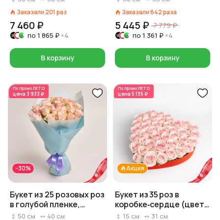
Заказали
201
раз
Заказали
642
раза
7 460 ₽
5 445 ₽
7 779 ₽
по
1 865 ₽
×4
по
1 361 ₽
×4
В корзину
В корзину
По промо
ЛЕТО
По промо
ЛЕТО
цена
3 933 ₽
цена
5 135 ₽
-30%
Акция
Букет из 25 розовых роз
Букет из 35 роз в
в голубой пленке,
коробке‑сердце (цвет
Россия, 50 см
роз и коробки на выбор:
50
см
40
см
15
см
31
см