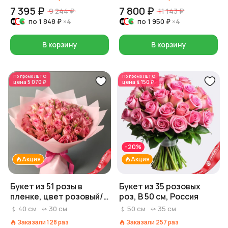
7 395 ₽
7 800 ₽
9 244 ₽
11 143 ₽
по
1 848 ₽
×4
по
1 950 ₽
×4
В корзину
В корзину
По промо
ЛЕТО
По промо
ЛЕТО
цена
5 070 ₽
цена
4 150 ₽
-20%
Акция
Акция
Букет из 51 розы в
Букет из 35 розовых
пленке, цвет розовый/
роз, В 50 см, Россия
белый/красный на
40
см
30
см
50
см
35
см
выбор, Россия, 40 см
Заказали
128
раз
Заказали
257
раз