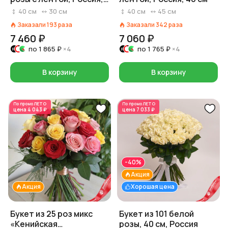
40 см
40
см
30
см
40
см
45
см
Заказали
193
раза
Заказали
342
раза
7 460 ₽
7 060 ₽
по
1 865 ₽
×4
по
1 765 ₽
×4
В корзину
В корзину
По промо
ЛЕТО
По промо
ЛЕТО
цена
4 043 ₽
цена
7 033 ₽
-40%
Акция
Акция
Хорошая цена
Букет из 25 роз микс
Букет из 101 белой
«Кенийская
розы, 40 см, Россия