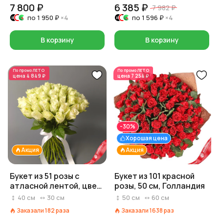
7 800 ₽
6 385 ₽
7 982 ₽
по
1 950 ₽
×4
по
1 596 ₽
×4
В корзину
В корзину
По промо
ЛЕТО
По промо
ЛЕТО
цена
4 849 ₽
цена
7 254 ₽
-30%
Хорошая цена
Акция
Акция
Букет из 51 розы с
Букет из 101 красной
атласной лентой, цвет
розы, 50 см, Голландия
розовый/белый/
40
см
30
см
50
см
60
см
красный на выбор,
Заказали
182
раза
Заказали
1638
раз
Россия, 40 см