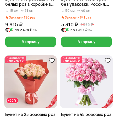
белых роз в коробке в
без упаковки, Россия,
форме сердца
50 см
15
см
31
см
50
см
40
см
Заказали
190
раз
Заказали
841
раз
9 915 ₽
5 310 ₽
7 586 ₽
по
2 478 ₽
×4
по
1 327 ₽
×4
В корзину
В корзину
По промо
ЛЕТО
По промо
ЛЕТО
цена
3 933 ₽
цена
4 589 ₽
-30%
Букет из 25 розовых роз
Букет из 45 розовых роз