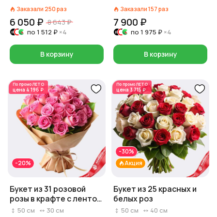
красный/розовый/
Заказали
250
раз
Заказали
157
раз
белый)
6 050 ₽
7 900 ₽
8 643 ₽
по
1 512 ₽
×4
по
1 975 ₽
×4
В корзину
В корзину
По промо
ЛЕТО
По промо
ЛЕТО
цена
4 196 ₽
цена
3 715 ₽
-30%
-20%
Акция
Букет из 31 розовой
Букет из 25 красных и
розы в крафте с лентой,
белых роз
Россия, 50 см
50
см
30
см
50
см
40
см