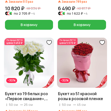
Заказали
513
раз
Заказали
789
раз
10 820 ₽
6 490 ₽
18 034 ₽
10 817 ₽
по
2 705 ₽
×4
по
1 622 ₽
×4
В корзину
В корзину
По промо
ЛЕТО
По промо
ЛЕТО
цена
3 452 ₽
цена
5 070 ₽
-30%
-30%
Букет из 19 белых роз
Букет из 51 красной
«Первое свидание»,
розы в розовой пленке
Россия, 50 см
50
см
25
см
50
см
45
см