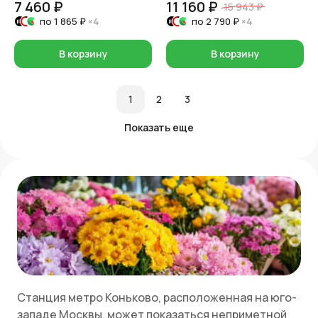
7 460 ₽
11 160 ₽
15 943 ₽
по
1 865 ₽
×4
по
2 790 ₽
×4
В корзину
В корзину
1
2
3
Показать еще
Станция метро Коньково, расположенная на юго-
западе Москвы, может показаться неприметной