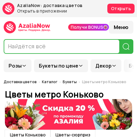
AzaliaNow: доставка цветов
Открыть
Открыть в приложении
Меню
Получи BONUS
Розы
Букеты по цене
Декор
Бу
Доставка цветов
Каталог
Букеты
Цветы метро Коньково
Цветы метро Коньково
Цветы Коньково
Цветы-сюрприз