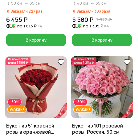
50
см
35
см
40
см
35
см
Заказали
227
раз
Заказали
303
раза
6 455 ₽
5 580 ₽
7 972 ₽
по
1 613 ₽
×4
по
1 395 ₽
×4
В корзину
В корзину
По промо
ЛЕТО
По промо
ЛЕТО
цена
5 506 ₽
цена
7 254 ₽
-30%
-30%
Акция
Акция
Букет из 51 красной
Букет из 101 розовой
розы в оранжевой
розы, Россия, 50 см