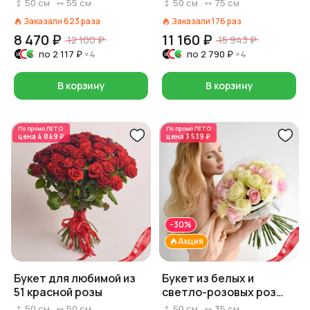
бумаге
50
см
55
см
50
см
75
см
Заказали
623
раза
Заказали
176
раз
8 470 ₽
11 160 ₽
12 100 ₽
15 943 ₽
по
2 117 ₽
×4
по
2 790 ₽
×4
В корзину
В корзину
По промо
ЛЕТО
По промо
ЛЕТО
цена
4 849 ₽
цена
3 539 ₽
-30%
Акция
Букет для любимой из
Букет из белых и
51 красной розы
светло-розовых роз
«Прикосновение»
50
см
50
см
50
см
35
см