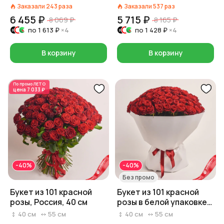
Заказали
243
раза
Заказали
537
раз
6 455 ₽
5 715 ₽
8 069 ₽
8 165 ₽
по
1 613 ₽
×4
по
1 428 ₽
×4
В корзину
В корзину
По промо
ЛЕТО
цена
7 033 ₽
-40%
-40%
Без промо
Букет из 101 красной
Букет из 101 красной
розы, Россия, 40 см
розы в белой упаковке,
Россия, 40 см
40
см
55
см
40
см
55
см