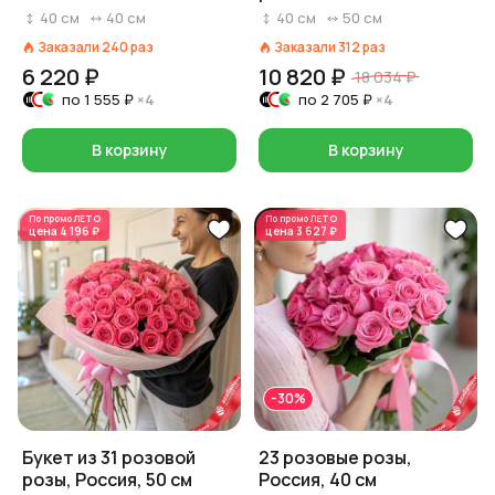
красавица», 40 см
40
см
40
см
40
см
50
см
Заказали
240
раз
Заказали
312
раз
6 220 ₽
10 820 ₽
18 034 ₽
по
1 555 ₽
×4
по
2 705 ₽
×4
В корзину
В корзину
По промо
ЛЕТО
По промо
ЛЕТО
цена
4 196 ₽
цена
3 627 ₽
-30%
Букет из 31 розовой
23 розовые розы,
розы, Россия, 50 см
Россия, 40 см