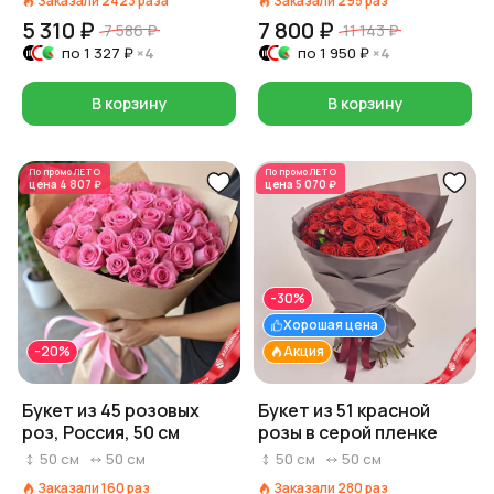
Заказали
2423
раза
Заказали
295
раз
5 310 ₽
7 800 ₽
7 586 ₽
11 143 ₽
по
1 327 ₽
×4
по
1 950 ₽
×4
В корзину
В корзину
По промо
ЛЕТО
По промо
ЛЕТО
цена
4 807 ₽
цена
5 070 ₽
-30%
Хорошая цена
-20%
Акция
Букет из 45 розовых
Букет из 51 красной
роз, Россия, 50 см
розы в серой пленке
50
см
50
см
50
см
50
см
Заказали
160
раз
Заказали
280
раз