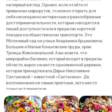
на первый взгляд. Однако, если отойти от
привычных маршрутов, то можно открыть для
себя неожиданно интересные и разнообразные
достопримечательности, которые находятся в
пешей доступности или в пределах короткой
поездки на общественном транспорте. Это
Яблоневый сад на улице Академика Арцимовича,
Большие и Малые Коньковские пруды, храм
Троицы Живоначальной. А вы знаете, что
микрорайон Беляево, который входит в пределы
области, вырос на месте одноименной деревни,
которая принадлежала Дарье Николаевне
Салтыковой – известной «Салтычихи». Да,
воспоминания не самые приятные, зато место
точно историческое.
Здесь приятно жить и сюда хорошо приезжать
погулять.