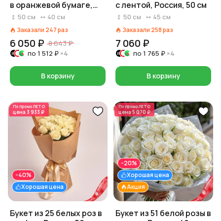
в оранжевой бумаге,
с лентой, Россия, 50 см
Россия, 50 см
50
см
40
см
50
см
45
см
Заказали
247
раз
Заказали
258
раз
6 050 ₽
7 060 ₽
8 643 ₽
по
1 512 ₽
×4
по
1 765 ₽
×4
В корзину
В корзину
По промо
ЛЕТО
По промо
ЛЕТО
цена
3 933 ₽
цена
5 070 ₽
-20%
-40%
Хорошая цена
Хорошая цена
Акция
Букет из 25 белых роз в
Букет из 51 белой розы в