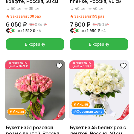
крафте, Россия, 50 см
пленке, Россия, 40 см
50
см
35
см
40
см
40
см
Заказали
508
раз
Заказали
159
раз
6 050 ₽
7 800 ₽
10 084 ₽
9 750 ₽
по
1 512 ₽
×4
по
1 950 ₽
×4
В корзину
В корзину
По промо
ЛЕТО
По промо
ЛЕТО
цена
4 849 ₽
цена
4 589 ₽
Акция
Акция
Хорошая цена
Букет из 51 розовой
Букет из 45 белых роз с
розы с лентой, Россия,
лентой, Россия, 40 см