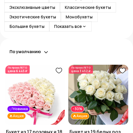
Эксклюзивные цветы
Классические букеты
Экзотические букеты
Монобукеты
Большие букеты
Показать все
По умолчанию
По промо
ЛЕТО
По промо
ЛЕТО
цена
6 445 ₽
цена
3 452 ₽
Новинка
-30%
Акция
Акция
Букет из 17 розовых и 18
Букет из 19 белых роз