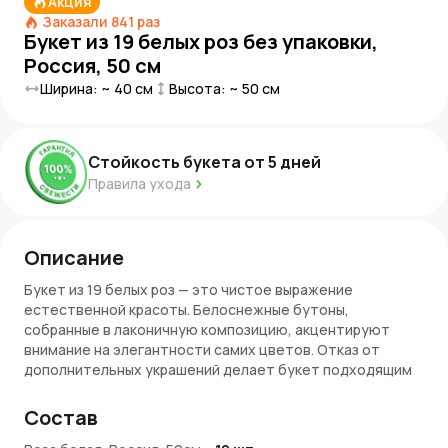
Акция
Заказали
841
раз
Букет из 19 белых роз без упаковки,
Россия, 50 см
Ширина: ~
40
см
Высота: ~
50
см
Стойкость букета от
5
дней
Правила ухода
Описание
Букет из 19 белых роз — это чистое выражение
естественной красоты. Белоснежные бутоны,
собранные в лаконичную композицию, акцентируют
внимание на элегантности самих цветов. Отказ от
дополнительных украшений делает букет подходящим
для любых случаев, где важны искренние эмоции и
внимание.
Состав
Особенности букета