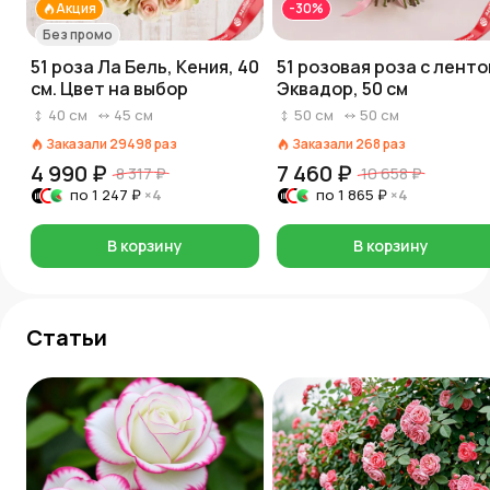
Акция
-30%
Без промо
51 роза Ла Бель, Кения, 40
51 розовая роза с ленто
см. Цвет на выбор
Эквадор, 50 см
40
см
45
см
50
см
50
см
Заказали
29498
раз
Заказали
268
раз
4 990 ₽
7 460 ₽
8 317 ₽
10 658 ₽
по
1 247 ₽
×4
по
1 865 ₽
×4
В корзину
В корзину
Статьи