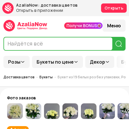
AzaliaNow: доставка цветов
Открыть
Открыть в приложении
Меню
Получи BONUS
Розы
Букеты по цене
Декор
Бу
Доставка цветов
Букеты
Букет из 19 белых роз без упаковки, Рос
Фото заказов
+
4