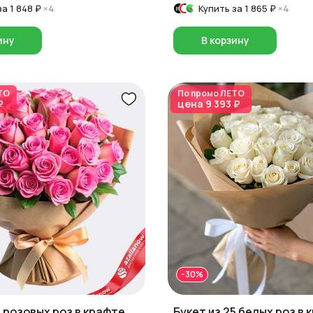
за
1 848 ₽
×4
Купить за
1 865 ₽
×4
ину
В корзину
ТО
По промо
ЛЕТО
₽
цена
9 393 ₽
-30%
5 розовых роз в крафте,
Букет из 25 белых роз в 