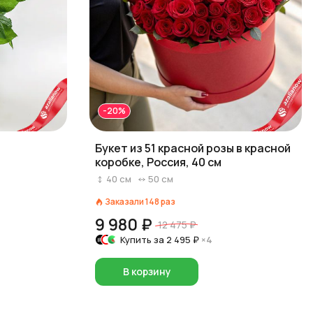
-20%
Букет из 51 красной розы в красной
коробке, Россия, 40 см
40
см
50
см
Заказали
148
раз
9 980 ₽
12 475 ₽
Купить за
2 495 ₽
×4
В корзину