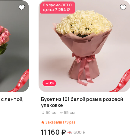
По промо
ЛЕТО
цена
7 254 ₽
-40%
 с лентой,
Букет из 101 белой розы в розовой
упаковке
50
см
55
см
Заказали
179
раз
11 160 ₽
18 600 ₽