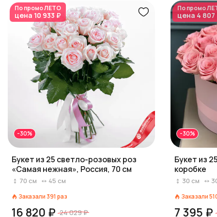
По промо
ЛЕТО
По промо
ЛЕ
цена
10 933 ₽
цена
4 807
-30%
-30%
Букет из 25 светло-розовых роз
Букет из 2
«Самая нежная», Россия, 70 см
коробке
70
см
45
см
30
см
3
Заказали
391
раз
Заказали
51
16 820 ₽
7 395 ₽
24 029 ₽