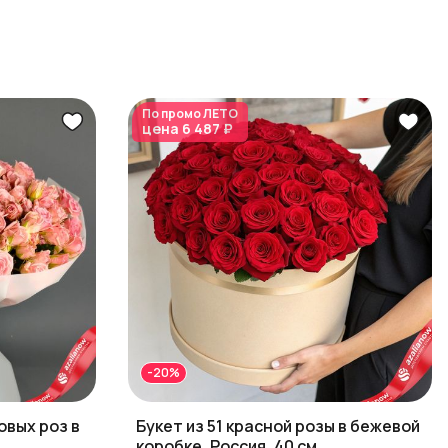
По промо
ЛЕТО
цена
6 487 ₽
-20%
овых роз в
Букет из 51 красной розы в бежевой
коробке, Россия, 40 см