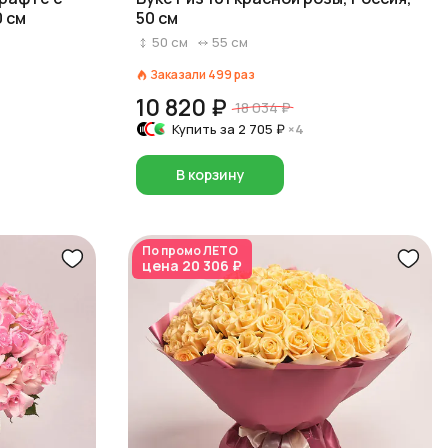
0 см
50 см
50
см
55
см
Заказали
499
раз
10 820 ₽
18 034 ₽
Купить за
2 705 ₽
×4
В корзину
По промо
ЛЕТО
цена
20 306 ₽