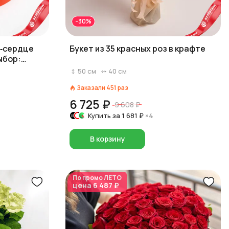
-30%
е‑сердце
Букет из 35 красных роз в крафте
ыбор:
)
50
см
40
см
Заказали
451
раз
6 725 ₽
9 608 ₽
Купить за
1 681 ₽
×4
В корзину
По промо
ЛЕТО
цена
6 487 ₽