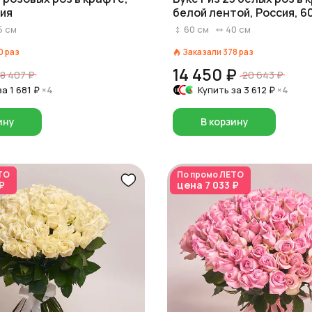
сия
белой лентой, Россия, 6
5
см
60
см
40
см
0
раз
Заказали
378
раз
14 450 ₽
8 407 ₽
20 643 ₽
за
1 681 ₽
×4
Купить за
3 612 ₽
×4
ину
В корзину
ТО
По промо
ЛЕТО
₽
цена
7 033 ₽