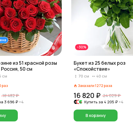
ена
-30%
рзине из 51 красной розы
Букет из 25 белых роз
 Россия, 50 см
«Спокойствие»
5
см
70
см
40
см
0
раз
Заказали
1272
раза
16 820 ₽
18 482 ₽
24 029 ₽
за
3 696 ₽
×4
Купить за
4 205 ₽
×4
ину
В корзину