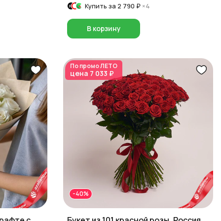
Купить за
2 790 ₽
×4
В корзину
По промо
ЛЕТО
цена
7 033 ₽
-40%
крафте с
Букет из 101 красной розы, Россия,