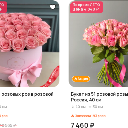
ТО
По промо
ЛЕТО
 ₽
цена
4 849 ₽
Акция
5 розовых роз в розовой
Букет из 51 розовой розы
Россия, 40 см
0
см
40
см
30
см
0
раз
Заказали
193
раза
7 460 ₽
10 565 ₽