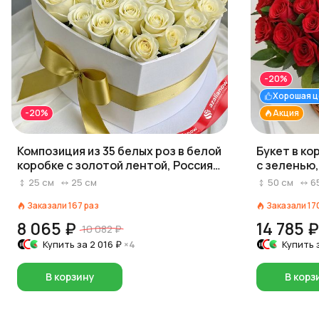
-20%
Хорошая ц
-20%
Акция
Композиция из 35 белых роз в белой
Букет в ко
коробке с золотой лентой, Россия,
с зеленью,
40 см
25
см
25
см
50
см
6
Заказали
167
раз
Заказали
17
8 065 ₽
14 785 ₽
10 082 ₽
Купить за
2 016 ₽
×4
Купить 
В корзину
В корз