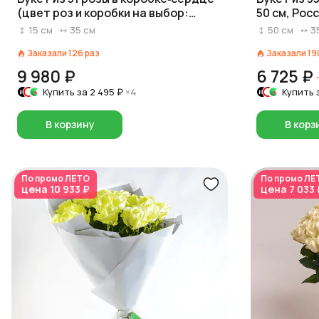
(цвет роз и коробки на выбор:
50 см, Рос
красный/розовый/белый)
15
см
35
см
50
см
3
Заказали
126
раз
Заказали
19
9 980 ₽
6 725 ₽
Купить за
2 495 ₽
×4
Купить 
В корзину
В корз
По промо
ЛЕТО
По промо
ЛЕ
цена
10 933 ₽
цена
7 033 