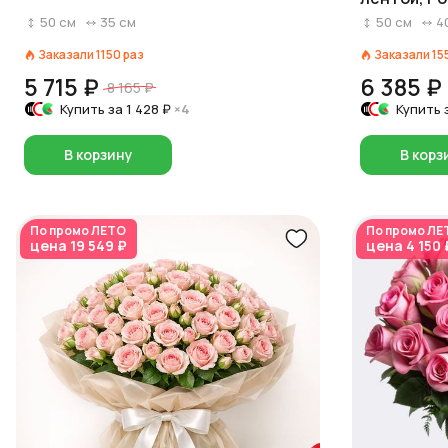
50
см
35
см
50
см
4
Заказали
1150
раз
Заказали
15
5 715 ₽
6 385 ₽
8 165 ₽
Купить за
1 428 ₽
×4
Купить 
В корзину
В корз
По промо
ЛЕТО
По промо
ЛЕ
цена
19 549 ₽
цена
4 150 