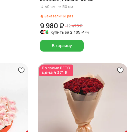
40
см
50
см
Заказали
161
раз
9 980 ₽
12 475 ₽
Купить за
2 495 ₽
×4
В корзину
По промо
ЛЕТО
цена
4 371 ₽