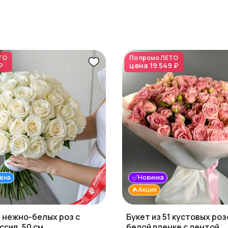
ТО
По промо
ЛЕТО
₽
цена
19 549 ₽
ена
Новинка
Акция
5 нежно-белых роз с
Букет из 51 кустовых роз
ссия, 50 см
белой пленке с лентой