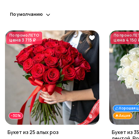
По умолчанию
По промо
ЛЕТО
По промо
ЛЕ
цена
3 715 ₽
цена
4 150 
Хорошая ц
-30%
Акция
Букет из 25 алых роз
Букет из 3
лентой, Ро