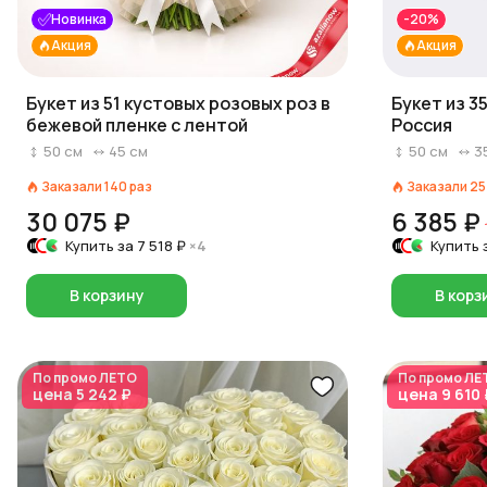
Новинка
-20%
Акция
Акция
Букет из 51 кустовых розовых роз в
Букет из 35
бежевой пленке с лентой
Россия
50
см
45
см
50
см
3
Заказали
140
раз
Заказали
25
30 075 ₽
6 385 ₽
Купить за
7 518 ₽
×4
Купить 
В корзину
В корз
По промо
ЛЕТО
По промо
ЛЕ
цена
5 242 ₽
цена
9 610 