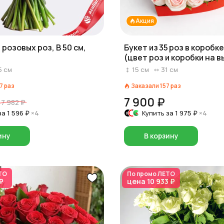
Акция
 розовых роз, В 50 см,
Букет из 35 роз в коробк
(цвет роз и коробки на в
красный/розовый/белый
5
см
15
см
31
см
7
раз
Заказали
157
раз
7 900 ₽
7 982 ₽
за
1 596 ₽
×4
Купить за
1 975 ₽
×4
ину
В корзину
ТО
По промо
ЛЕТО
₽
цена
10 933 ₽