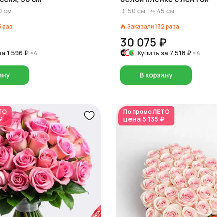
0
см
50
см
45
см
5
раз
Заказали
132
раза
30 075 ₽
за
1 596 ₽
×4
Купить за
7 518 ₽
×4
ину
В корзину
ТО
По промо
ЛЕТО
₽
цена
5 135 ₽