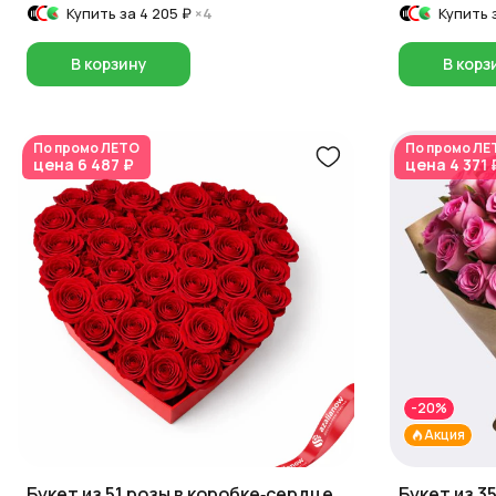
Купить за
4 205 ₽
×4
Купить 
В корзину
В корз
По промо
ЛЕТО
По промо
ЛЕ
цена
6 487 ₽
цена
4 371 
-20%
Акция
Букет из 51 розы в коробке‑сердце
Букет из 3