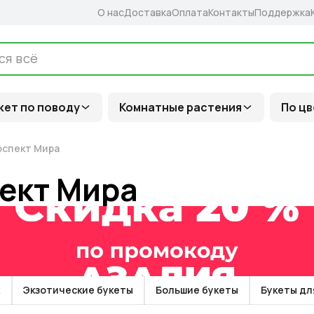
О нас
Доставка
Оплата
Контакты
Поддержка
кет по поводу
Комнатные растения
По цв
оспект Мира
ект Мира
х
Экзотические букеты
Большие букеты
Букеты дл