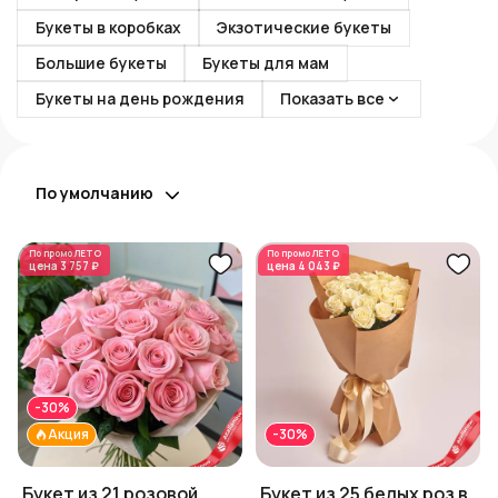
Букеты в коробках
Экзотические букеты
Большие букеты
Букеты для мам
Букеты на день рождения
Показать все
По умолчанию
По промо
ЛЕТО
По промо
ЛЕТО
цена
3 757 ₽
цена
4 043 ₽
-30%
Акция
-30%
Букет из 21 розовой
Букет из 25 белых роз в