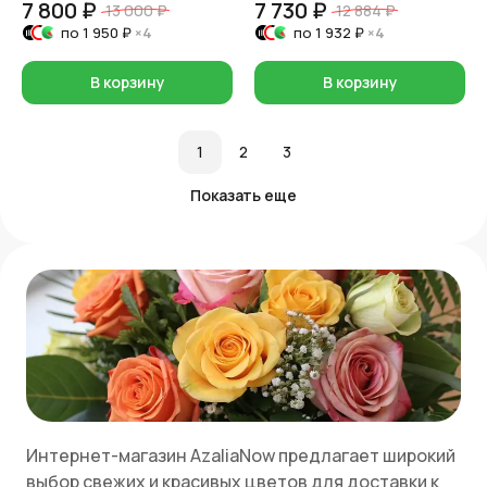
7 800 ₽
7 730 ₽
13 000 ₽
12 884 ₽
по
1 950 ₽
×4
по
1 932 ₽
×4
В корзину
В корзину
1
2
3
Показать еще
Интернет-магазин AzaliaNow предлагает широкий
выбор свежих и красивых цветов для доставки к