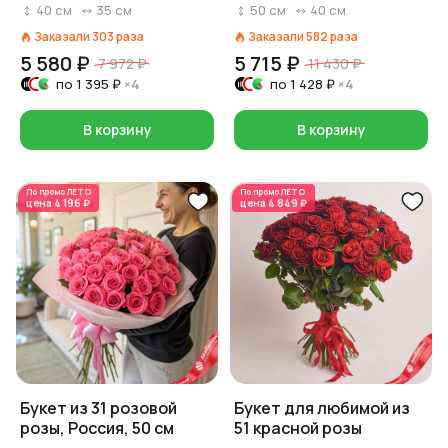
40
см
35
см
50
см
40
см
Заказали
303
раза
Заказали
582
раза
5 580 ₽
5 715 ₽
7 972 ₽
11 430 ₽
по
1 395 ₽
×4
по
1 428 ₽
×4
В корзину
В корзину
По промо
ЛЕТО
По промо
ЛЕТО
цена
4 196 ₽
цена
4 849 ₽
Букет из 31 розовой
Букет для любимой из
розы, Россия, 50 см
51 красной розы