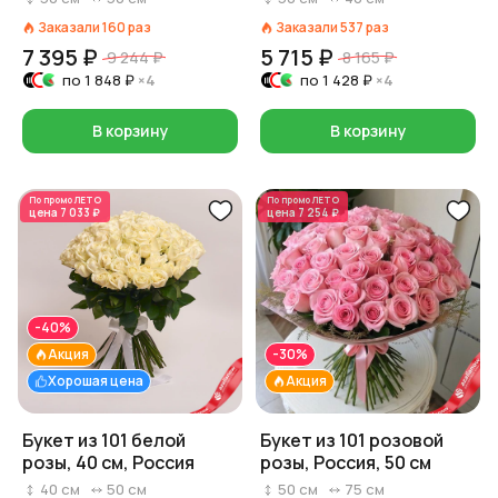
Заказали
160
раз
Заказали
537
раз
7 395 ₽
5 715 ₽
9 244 ₽
8 165 ₽
по
1 848 ₽
×4
по
1 428 ₽
×4
В корзину
В корзину
По промо
ЛЕТО
По промо
ЛЕТО
цена
7 033 ₽
цена
7 254 ₽
-40%
Акция
-30%
Хорошая цена
Акция
Букет из 101 белой
Букет из 101 розовой
розы, 40 см, Россия
розы, Россия, 50 см
40
см
50
см
50
см
75
см