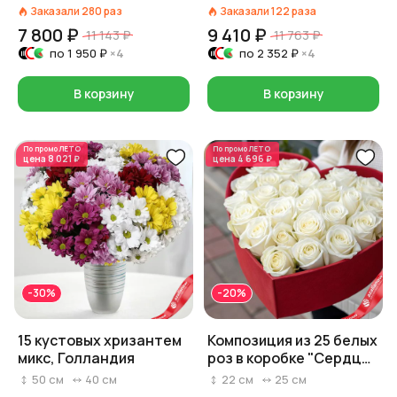
Заказали
280
раз
Заказали
122
раза
7 800 ₽
9 410 ₽
11 143 ₽
11 763 ₽
по
1 950 ₽
×4
по
2 352 ₽
×4
В корзину
В корзину
По промо
ЛЕТО
По промо
ЛЕТО
цена
8 021 ₽
цена
4 696 ₽
-30%
-20%
15 кустовых хризантем
Композиция из 25 белых
микс, Голландия
роз в коробке "Cердце
которое говорит за
50
см
40
см
22
см
25
см
вас", Россия, 50 см