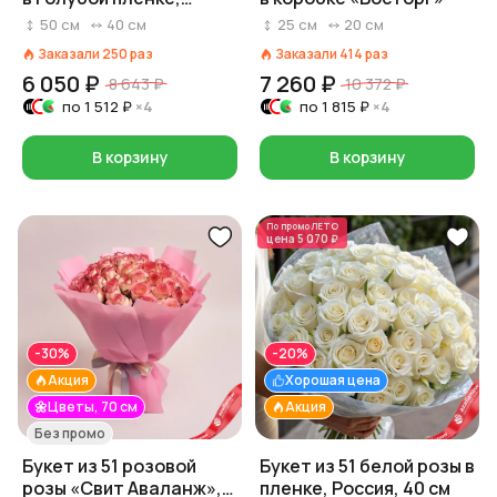
Россия, 50 см
50
см
40
см
25
см
20
см
Заказали
250
раз
Заказали
414
раз
6 050 ₽
7 260 ₽
8 643 ₽
10 372 ₽
по
1 512 ₽
×4
по
1 815 ₽
×4
В корзину
В корзину
По промо
ЛЕТО
цена
5 070 ₽
-30%
-20%
Акция
Хорошая цена
🌼Цветы, 70 см
Акция
Без промо
Букет из 51 розовой
Букет из 51 белой розы в
розы «Свит Аваланж»,
пленке, Россия, 40 см