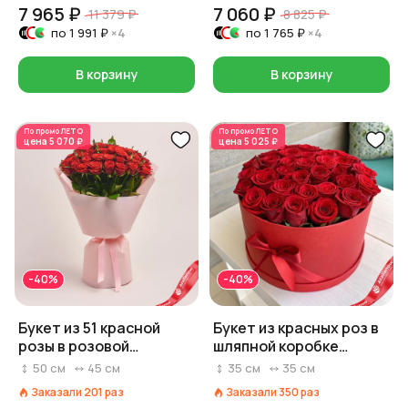
7 965 ₽
7 060 ₽
11 379 ₽
8 825 ₽
по
1 991 ₽
×4
по
1 765 ₽
×4
В корзину
В корзину
По промо
ЛЕТО
По промо
ЛЕТО
цена
5 070 ₽
цена
5 025 ₽
-40%
-40%
Букет из 51 красной
Букет из красных роз в
розы в розовой
шляпной коробке
упаковке
«Любовь в коробке»
50
см
45
см
35
см
35
см
Заказали
201
раз
Заказали
350
раз