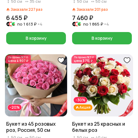
50
см
35
см
50
см
50
см
Заказали
227
раз
Заказали
201
раз
6 455 ₽
7 460 ₽
по
1 613 ₽
×4
по
1 865 ₽
×4
В корзину
В корзину
По промо
ЛЕТО
По промо
ЛЕТО
цена
4 807 ₽
цена
3 715 ₽
-30%
-20%
Акция
Букет из 45 розовых
Букет из 25 красных и
роз, Россия, 50 см
белых роз
50
см
50
см
50
см
40
см