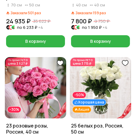
70 см, Россия
70
см
50
см
40
см
40
см
Заказали
501
раз
Заказали
159
раз
24 935 ₽
7 800 ₽
35 622 ₽
9 750 ₽
по
6 233 ₽
×4
по
1 950 ₽
×4
В корзину
В корзину
По промо
ЛЕТО
По промо
ЛЕТО
цена
3 627 ₽
цена
3 715 ₽
-50%
Хорошая цена
-30%
Акция
23 розовые розы,
25 белых роз, Россия,
Россия, 40 см
50 см