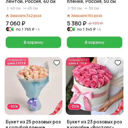
лентой, Россия, 40 см
пленке, Россия, 50 см
40
см
45
см
50
см
30
см
Заказали
342
раза
Заказали
164
раза
7 060 ₽
5 380 ₽
6 725 ₽
по
1 765 ₽
×4
по
1 345 ₽
×4
В корзину
В корзину
По промо
ЛЕТО
По промо
ЛЕТО
цена
3 933 ₽
цена
4 719 ₽
-30%
-30%
Букет из 25 розовых роз
Букет из 23 розовых роз
в голубой пленке,
в коробке «Восторг»