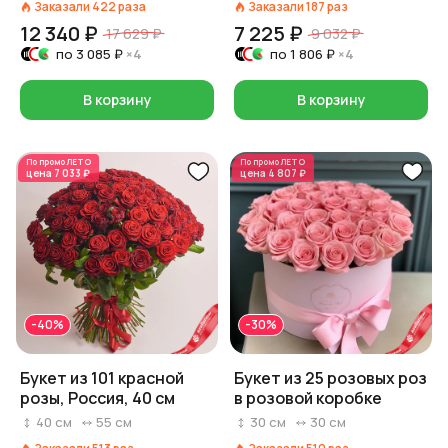
Заказали
422
раза
Заказали
187
раз
12 340 ₽
7 225 ₽
17 629 ₽
9 032 ₽
по
3 085 ₽
×4
по
1 806 ₽
×4
В корзину
В корзину
По промо
ЛЕТО
По промо
ЛЕТО
цена
7 033 ₽
цена
4 807 ₽
-40%
-30%
Букет из 101 красной
Букет из 25 розовых роз
розы, Россия, 40 см
в розовой коробке
40
см
55
см
30
см
30
см