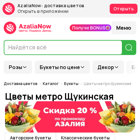
AzaliaNow: доставка цветов
Открыть
Открыть в приложении
Меню
Получи BONUS
Розы
Букеты по цене
Декор
Бу
Доставка цветов
Каталог
Букеты
Цветы метро Щукинская
Цветы метро Щукинская
Авторские букеты
Классические букеты