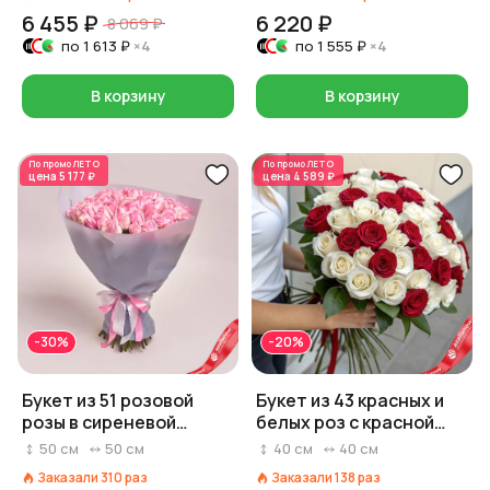
6 455 ₽
6 220 ₽
8 069 ₽
по
1 613 ₽
×4
по
1 555 ₽
×4
В корзину
В корзину
По промо
ЛЕТО
По промо
ЛЕТО
цена
5 177 ₽
цена
4 589 ₽
-30%
-20%
Букет из 51 розовой
Букет из 43 красных и
розы в сиреневой
белых роз с красной
пленке, Эквадор, 50 см
лентой, 40 см, Россия
50
см
50
см
40
см
40
см
Заказали
310
раз
Заказали
138
раз