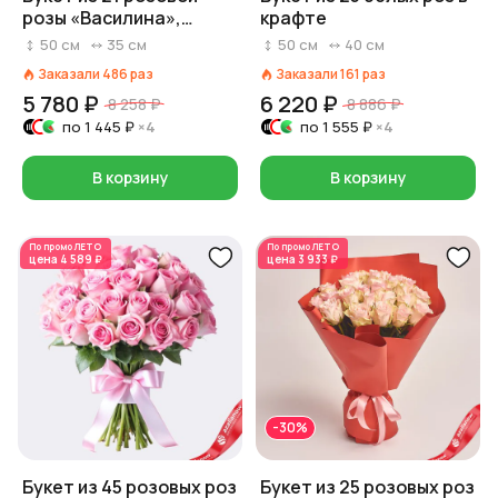
розы «Василина»,
крафте
Россия, 50 см
50
см
35
см
50
см
40
см
Заказали
486
раз
Заказали
161
раз
5 780 ₽
6 220 ₽
8 258 ₽
8 886 ₽
по
1 445 ₽
×4
по
1 555 ₽
×4
В корзину
В корзину
По промо
ЛЕТО
По промо
ЛЕТО
цена
4 589 ₽
цена
3 933 ₽
-30%
Букет из 45 розовых роз
Букет из 25 розовых роз