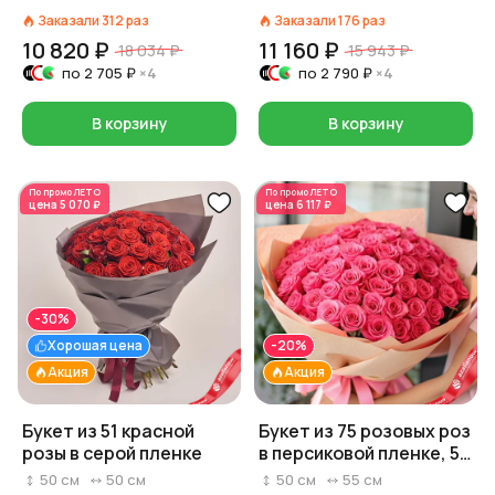
Заказали
312
раз
Заказали
176
раз
10 820 ₽
11 160 ₽
18 034 ₽
15 943 ₽
по
2 705 ₽
×4
по
2 790 ₽
×4
В корзину
В корзину
По промо
ЛЕТО
По промо
ЛЕТО
цена
5 070 ₽
цена
6 117 ₽
-30%
Хорошая цена
-20%
Акция
Акция
Букет из 51 красной
Букет из 75 розовых роз
розы в серой пленке
в персиковой пленке, 50
см
50
см
50
см
50
см
55
см