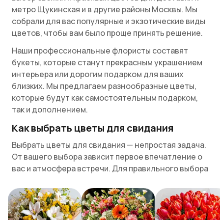
метро Щукинская и в другие районы Москвы. Мы
собрали для вас популярные и экзотические виды
цветов, чтобы вам было проще принять решение.
Наши профессиональные флористы составят
букеты, которые станут прекрасным украшением
интерьера или дорогим подарком для ваших
близких. Мы предлагаем разнообразные цветы,
которые будут как самостоятельным подарком,
так и дополнением.
Как выбрать цветы для свидания
Выбрать цветы для свидания — непростая задача.
От вашего выбора зависит первое впечатление о
вас и атмосфера встречи. Для правильного выбора
учитывайте некоторые факторы.
Во-первых, важно понимать, какие чувства вы
хотите донести с помощью цветов. Если вы ищете