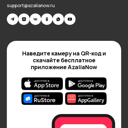
полевых цветов станет интересным
support@azalianow.ru
вариантом.
Порадуйте близкого человека цветами просто
так, без какого-либо события. При выборе цветов
ориентируйтесь на характер мужчины, ваши
отношения и повод для подарка. Тогда букет
порадует получателя и оставит приятные
Наведите камеру на QR-код и
впечатления. Главное — искренность чувств!
скачайте бесплатное
Цветы в подарок на день рождения
приложение AzaliaNow
Чтобы выбрать цветы в подарок на день
рождения, нужно выразить с их помощью свои
теплые чувства и внимание к имениннику.
Правильно подобранный букет сделает праздник
запоминающимся.
Если вы знаете, какие цветы предпочитает
человек, то смело выбирайте их. Это покажет
вашу заботу и внимание к его интересам.