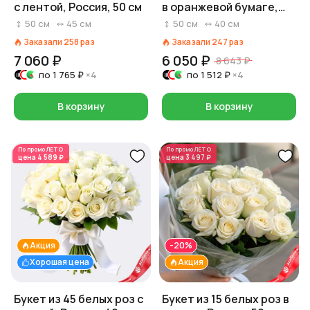
с лентой, Россия, 50 см
в оранжевой бумаге,
Россия, 50 см
50
см
45
см
50
см
40
см
Заказали
258
раз
Заказали
247
раз
7 060 ₽
6 050 ₽
8 643 ₽
по
1 765 ₽
×4
по
1 512 ₽
×4
В корзину
В корзину
По промо
ЛЕТО
По промо
ЛЕТО
цена
4 589 ₽
цена
3 497 ₽
Акция
-20%
Хорошая цена
Акция
Букет из 45 белых роз с
Букет из 15 белых роз в