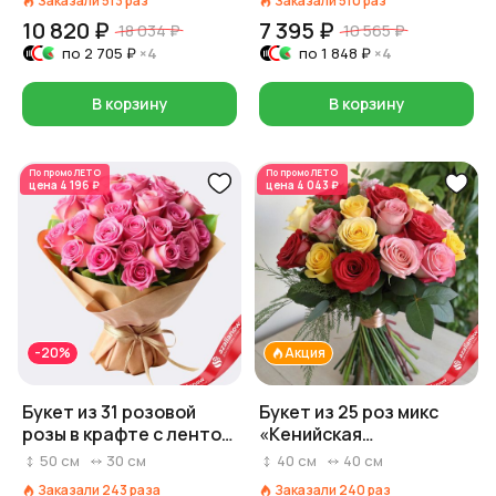
Заказали
513
раз
Заказали
510
раз
10 820 ₽
7 395 ₽
18 034 ₽
10 565 ₽
по
2 705 ₽
×4
по
1 848 ₽
×4
В корзину
В корзину
По промо
ЛЕТО
По промо
ЛЕТО
цена
4 196 ₽
цена
4 043 ₽
-20%
Акция
Букет из 31 розовой
Букет из 25 роз микс
розы в крафте с лентой,
«Кенийская
Россия, 50 см
красавица», 40 см
50
см
30
см
40
см
40
см
Заказали
243
раза
Заказали
240
раз