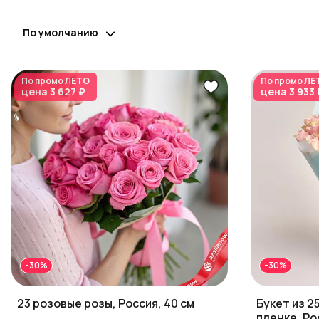
По умолчанию
По промо
ЛЕТО
По промо
ЛЕ
цена
3 627 ₽
цена
3 933 
-30%
-30%
23 розовые розы, Россия, 40 см
Букет из 2
пленке, Ро