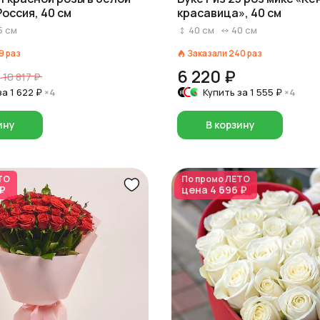
Россия, 40 см
красавица», 40 см
5
см
40
см
40
см
9
раз
Заказали
240
раз
6 220 ₽
10 817 ₽
за
1 622 ₽
×4
Купить за
1 555 ₽
×4
ину
В корзину
ТО
По промо
ЛЕТО
 ₽
цена
4 696 ₽