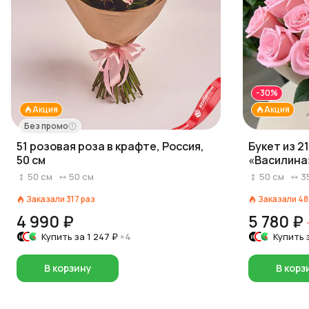
-30%
Акция
Акция
Без промо
51 розовая роза в крафте, Россия,
Букет из 2
50 см
«Василина»
50
см
50
см
50
см
3
Заказали
317
раз
Заказали
48
4 990 ₽
5 780 ₽
Купить за
1 247 ₽
×4
Купить 
В корзину
В корз