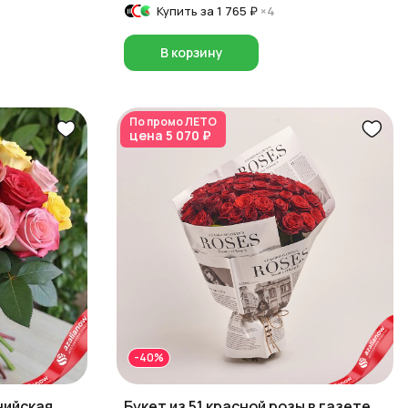
Купить за
1 765 ₽
×4
В корзину
По промо
ЛЕТО
цена
5 070 ₽
-40%
нийская
Букет из 51 красной розы в газете