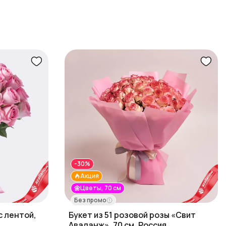
-30%
Акция
🌼Цветы, 70 см
Без промо
с лентой,
Букет из 51 розовой розы «Свит
Аваланж», 70 см, Россия