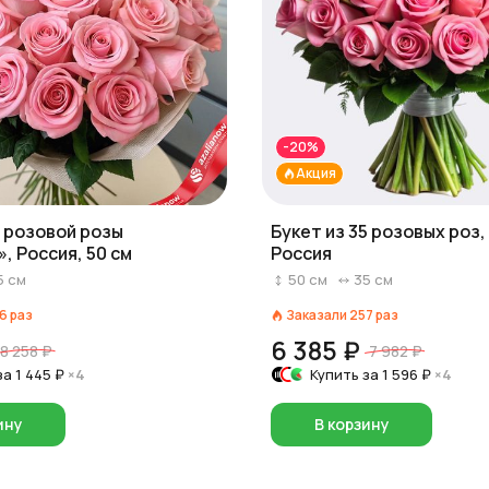
-20%
Акция
1 розовой розы
Букет из 35 розовых роз, 
, Россия, 50 см
Россия
5
см
50
см
35
см
6
раз
Заказали
257
раз
6 385 ₽
8 258 ₽
7 982 ₽
за
1 445 ₽
×4
Купить за
1 596 ₽
×4
ину
В корзину