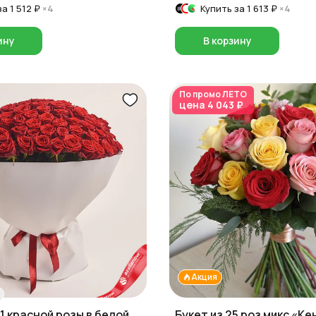
за
1 512 ₽
×4
Купить за
1 613 ₽
×4
ину
В корзину
По промо
ЛЕТО
цена
4 043 ₽
Акция
01 красной розы в белой
Букет из 25 роз микс «Ке