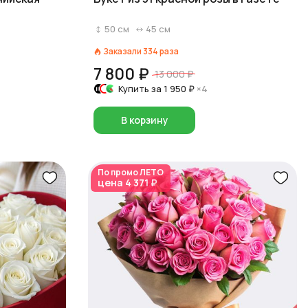
50
см
45
см
Заказали
334
раза
7 800 ₽
13 000 ₽
Купить за
1 950 ₽
×4
В корзину
По промо
ЛЕТО
цена
4 371 ₽