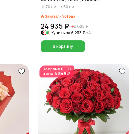
70
см
50
см
Заказали
501
раз
24 935 ₽
35 622 ₽
Купить за
6 233 ₽
×4
В корзину
По промо
ЛЕТО
цена
4 849 ₽