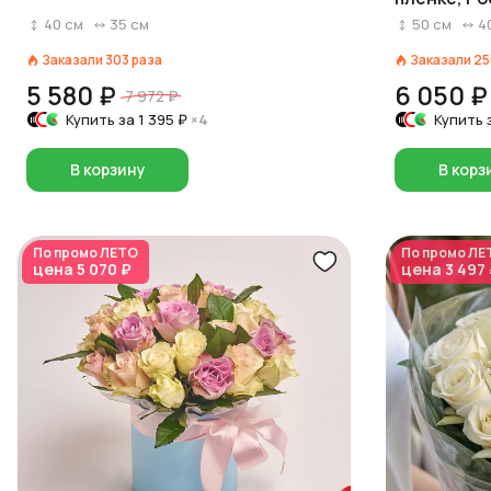
40
см
35
см
50
см
4
Заказали
303
раза
Заказали
25
5 580 ₽
6 050 ₽
7 972 ₽
Купить за
1 395 ₽
×4
Купить 
В корзину
В корз
По промо
ЛЕТО
По промо
ЛЕ
цена
5 070 ₽
цена
3 497