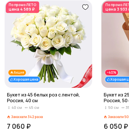
По промо
ЛЕТО
По промо
ЛЕ
цена
4 589 ₽
цена
3 933 
Акция
-40%
Хорошая цена
Хорошая ц
Букет из 45 белых роз с лентой,
Букет из 2
Россия, 40 см
Россия, 50
40
см
45
см
50
см
3
Заказали
342
раза
Заказали
50
7 060 ₽
6 050 ₽