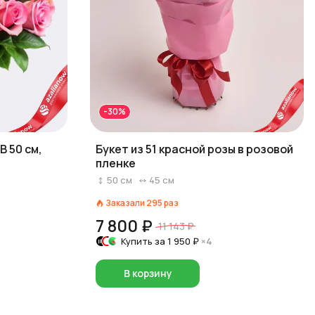
-30%
В 50 см,
Букет из 51 красной розы в розовой
пленке
50
см
45
см
Заказали
295
раз
7 800 ₽
11 143 ₽
Купить за
1 950 ₽
×4
В корзину