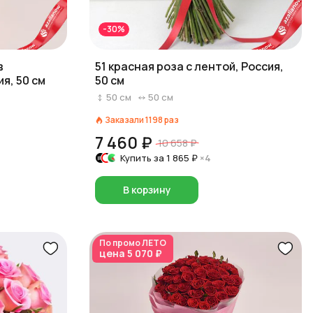
-30%
в
51 красная роза с лентой, Россия,
я, 50 см
50 см
50
см
50
см
Заказали
1198
раз
7 460 ₽
10 658 ₽
Купить за
1 865 ₽
×4
В корзину
По промо
ЛЕТО
цена
5 070 ₽