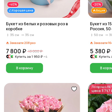
-40%
-20%
Хорошая цена
Акция
Букет из белых и розовых роз в
Букет из 1
коробке
Россия, 50
35
см
35
см
50
см
3
Заказали
208
раз
Заказали
16
7 800 ₽
5 380 ₽
13 000 ₽
Купить за
1 950 ₽
×4
Купить 
В корзину
В корз
По промо
ЛЕ
цена
3 757 