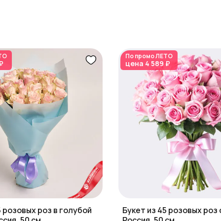
ТО
По промо
ЛЕТО
₽
цена
4 589 ₽
5 розовых роз в голубой
Букет из 45 розовых роз 
ссия, 50 см
Россия, 50 см