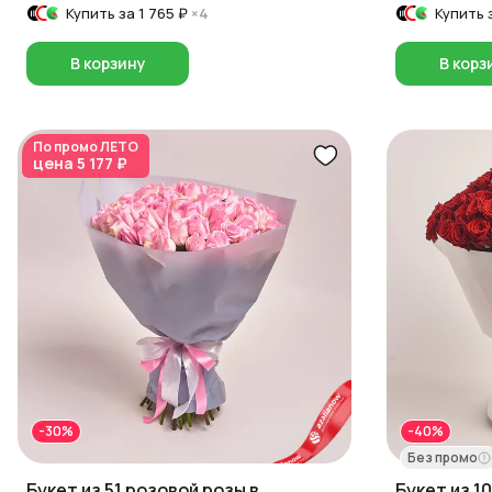
Купить за
1 765 ₽
×4
Купить 
В корзину
В корз
По промо
ЛЕТО
цена
5 177 ₽
-30%
-40%
Без промо
Букет из 51 розовой розы в
Букет из 1