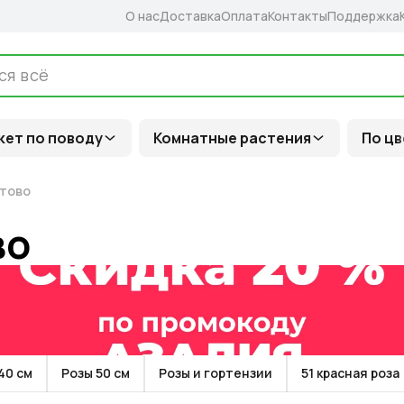
О нас
Доставка
Оплата
Контакты
Поддержка
кет по поводу
Комнатные растения
По цв
тово
во
40 см
Розы 50 см
Розы и гортензии
51 красная роза