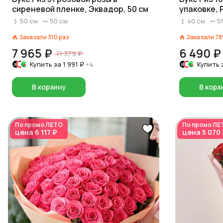
сиреневой пленке, Эквадор, 50 см
упаковке, 
50
см
50
см
40
см
5
Заказали
310
раз
Заказали
78
7 965 ₽
6 490 ₽
11 379 ₽
Купить за
1 991 ₽
×4
Купить 
В корзину
В корз
По промо
ЛЕТО
По промо
ЛЕ
цена
6 117 ₽
цена
5 070