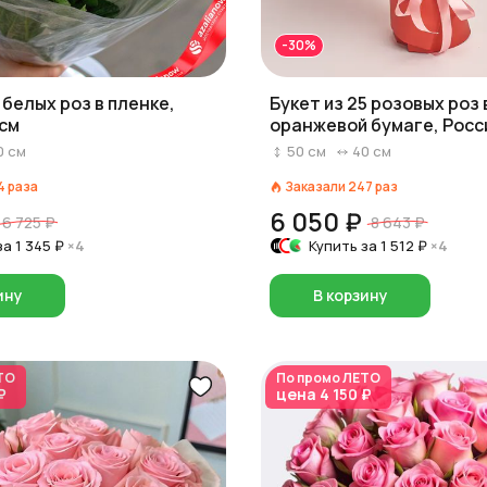
-30%
5 белых роз в пленке,
Букет из 25 розовых роз 
 см
оранжевой бумаге, Росси
0
см
50
см
40
см
4
раза
Заказали
247
раз
6 050 ₽
6 725 ₽
8 643 ₽
за
1 345 ₽
×4
Купить за
1 512 ₽
×4
ину
В корзину
ТО
По промо
ЛЕТО
₽
цена
4 150 ₽