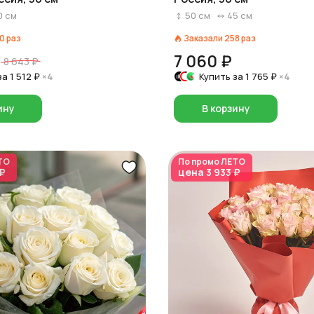
0
см
50
см
45
см
0
раз
Заказали
258
раз
7 060 ₽
8 643 ₽
за
1 512 ₽
×4
Купить за
1 765 ₽
×4
ину
В корзину
ТО
По промо
ЛЕТО
 ₽
цена
3 933 ₽