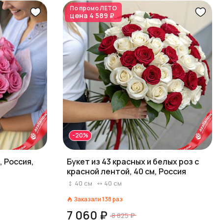
По промо
ЛЕТО
цена
4 589 ₽
-20%
, Россия,
Букет из 43 красных и белых роз с
красной лентой, 40 см, Россия
40
см
40
см
Заказали
138
раз
7 060 ₽
8 825 ₽