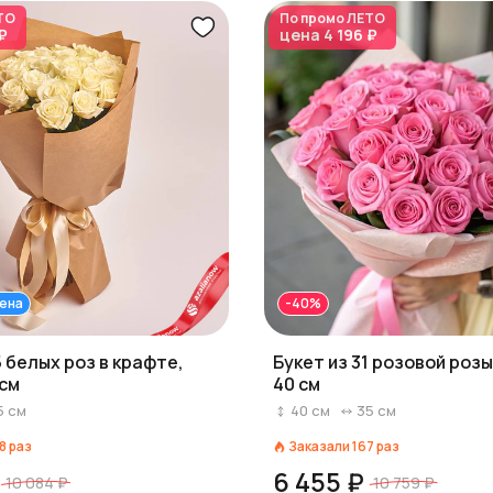
ТО
По промо
ЛЕТО
₽
цена
4 196 ₽
ена
-40%
5 белых роз в крафте,
Букет из 31 розовой розы
 см
40 см
5
см
40
см
35
см
8
раз
Заказали
167
раз
6 455 ₽
10 084 ₽
10 759 ₽