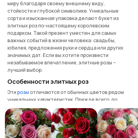
миру благодаря своему внешнему виду,
стойкости и глубокой символике. Уникальные
сорта и изысканная упаковка делают букет из
элитных роз по-настоящему королевским
подарком. Такой презент уместен для самых
важных событий в жизни человека: свадьбы,
юбилея, предложения руки и сердца или других
значимых дат. Если вы хотите произвести
незабываемое впечатление, элитные розы –
лучший выбор.
Особенности элитных роз
Эти
розы
отличаются от обычных цветов рядом
уникальных характеристик. Прежде всего, по
виду: крупные бутоны, идеально ровные лепестки
и насыщенные цвета создают впечатление
идеальности. Такие розы проходят тщательный
отбор уже на этапе выращивания, что гарантирует
их высочайшее качество.