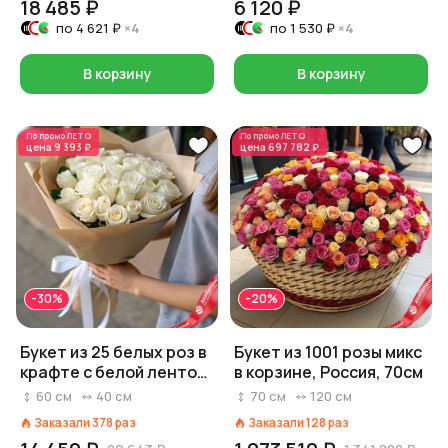
18 485 ₽
6 120 ₽
по
4 621 ₽
×4
по
1 530 ₽
×4
В корзину
В корзину
По промо
ЛЕТО
По промо
ЛЕТО
цена
9 393 ₽
цена
697 782 ₽
-30%
-20%
Букет из 25 белых роз в
Букет из 1001 розы микс
крафте с белой лентой,
в корзине, Россия, 70см
Россия, 60 см
60
см
40
см
70
см
120
см
Заказали
378
раз
Заказали
128
раз