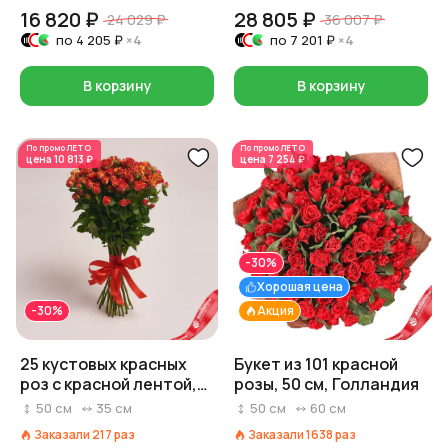
16 820 ₽
28 805 ₽
24 029 ₽
36 007 ₽
по
4 205 ₽
×4
по
7 201 ₽
×4
В корзину
В корзину
По промо
ЛЕТО
По промо
ЛЕТО
цена
10 813 ₽
цена
7 254 ₽
-30%
Хорошая цена
-30%
Акция
25 кустовых красных
Букет из 101 красной
роз с красной лентой,
розы, 50 см, Голландия
Голландия
50
см
35
см
50
см
60
см
Заказали
217
раз
Заказали
1638
раз