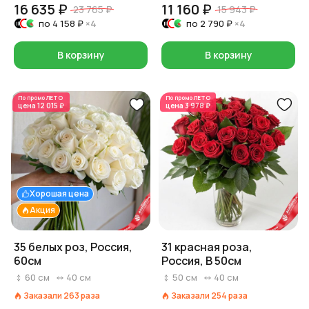
16 635 ₽
11 160 ₽
23 765 ₽
15 943 ₽
по
4 158 ₽
×4
по
2 790 ₽
×4
В корзину
В корзину
По промо
ЛЕТО
По промо
ЛЕТО
цена
12 015 ₽
цена
3 978 ₽
Хорошая цена
Акция
35 белых роз, Россия,
31 красная роза,
60см
Россия, В 50см
60
см
40
см
50
см
40
см
Заказали
263
раза
Заказали
254
раза