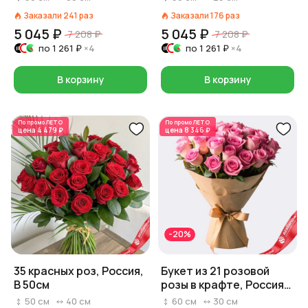
Заказали
241
раз
Заказали
176
раз
5 045 ₽
5 045 ₽
7 208 ₽
7 208 ₽
по
1 261 ₽
×4
по
1 261 ₽
×4
В корзину
В корзину
По промо
ЛЕТО
По промо
ЛЕТО
цена
4 479 ₽
цена
8 346 ₽
-20%
35 красных роз, Россия,
Букет из 21 розовой
В 50см
розы в крафте, Россия,
60 см
50
см
40
см
60
см
30
см