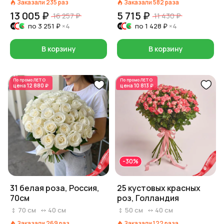
Заказали
235
раз
Заказали
582
раза
13 005 ₽
5 715 ₽
16 257 ₽
11 430 ₽
по
3 251 ₽
×4
по
1 428 ₽
×4
В корзину
В корзину
По промо
ЛЕТО
По промо
ЛЕТО
цена
12 880 ₽
цена
10 813 ₽
-30%
31 белая роза, Россия,
25 кустовых красных
70см
роз, Голландия
70
см
40
см
50
см
40
см
Заказали
269
раз
Заказали
122
раза