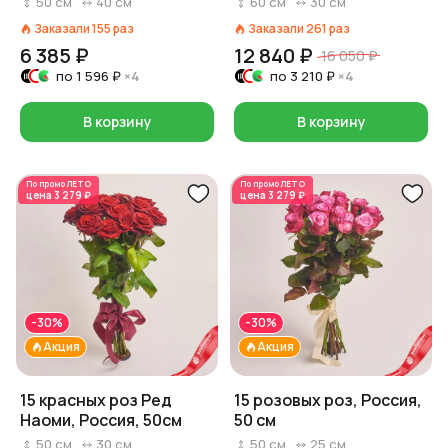
50
см
40
см
60
см
30
см
Заказали
155
раз
Заказали
261
раз
6 385 ₽
12 840 ₽
16 050 ₽
по
1 596 ₽
×4
по
3 210 ₽
×4
В корзину
В корзину
По промо
ЛЕТО
По промо
ЛЕТО
цена
3 279 ₽
цена
3 279 ₽
-30%
-30%
Акция
Акция
15 красных роз Ред
15 розовых роз, Россия,
Наоми, Россия, 50см
50 см
50
см
30
см
50
см
25
см