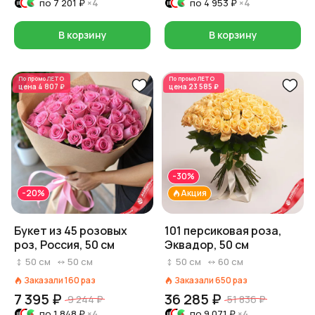
по
7 201 ₽
×4
по
4 953 ₽
×4
В корзину
В корзину
По промо
ЛЕТО
По промо
ЛЕТО
цена
4 807 ₽
цена
23 585 ₽
-30%
-20%
Акция
Букет из 45 розовых
101 персиковая роза,
роз, Россия, 50 см
Эквадор, 50 см
50
см
50
см
50
см
60
см
Заказали
160
раз
Заказали
650
раз
7 395 ₽
36 285 ₽
9 244 ₽
51 836 ₽
по
1 848 ₽
×4
по
9 071 ₽
×4