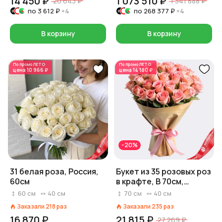
14 450 ₽
1 073 510 ₽
20 643 ₽
1 341 888 ₽
по
3 612 ₽
×4
по
268 377 ₽
×4
В корзину
В корзину
По промо
ЛЕТО
По промо
ЛЕТО
цена
10 966 ₽
цена
14 180 ₽
-20%
31 белая роза, Россия,
Букет из 35 розовых роз
60см
в крафте, В 70см,
Россия
60
см
40
см
70
см
40
см
Заказали
218
раз
Заказали
235
раз
16 870 ₽
21 815 ₽
27 269 ₽