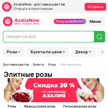
AzaliaNow: доставка цветов
Открыть
Открыть в приложении
Меню
Получи BONUS
Розы
Букеты по цене
Декор
Бу
Доставка цветов
Букеты
Розы
Элитные розы
Элитные розы
Розы
Французские розы
Пионовидные розы