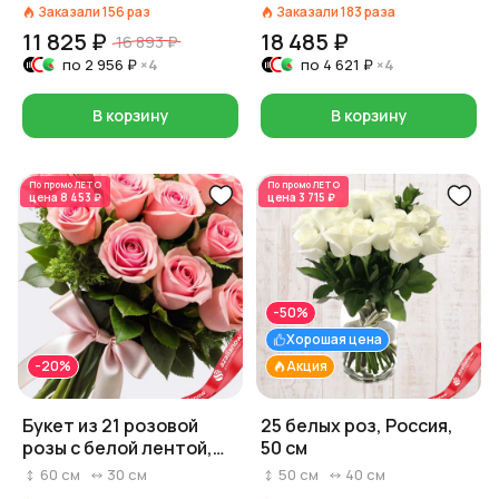
Заказали
156
раз
Заказали
183
раза
11 825 ₽
18 485 ₽
16 893 ₽
по
2 956 ₽
×4
по
4 621 ₽
×4
В корзину
В корзину
По промо
ЛЕТО
По промо
ЛЕТО
цена
8 453 ₽
цена
3 715 ₽
-50%
Хорошая цена
-20%
Акция
Букет из 21 розовой
25 белых роз, Россия,
розы с белой лентой,
50 см
Россия, 60 см
60
см
30
см
50
см
40
см