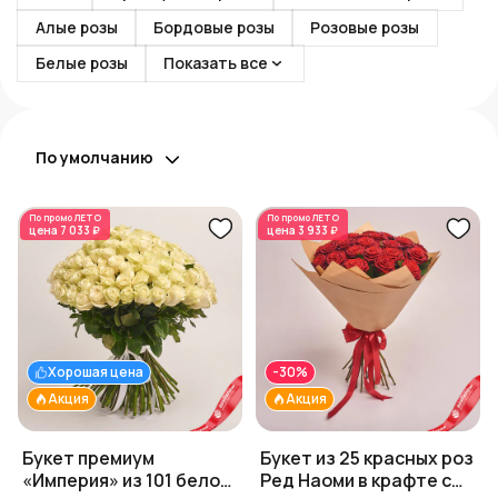
Алые розы
Бордовые розы
Розовые розы
Белые розы
Показать все
По умолчанию
По промо
ЛЕТО
По промо
ЛЕТО
цена
7 033 ₽
цена
3 933 ₽
Хорошая цена
-30%
Акция
Акция
Букет премиум
Букет из 25 красных роз
«Империя» из 101 белой
Ред Наоми в крафте с