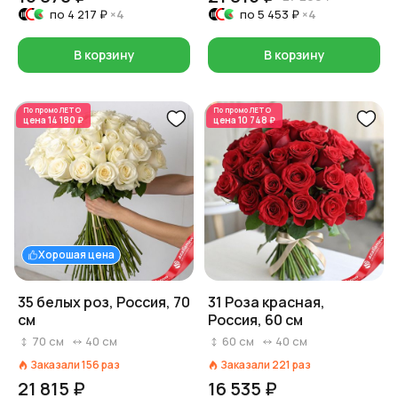
по
4 217 ₽
×4
по
5 453 ₽
×4
В корзину
В корзину
По промо
ЛЕТО
По промо
ЛЕТО
цена
14 180 ₽
цена
10 748 ₽
Хорошая цена
35 белых роз, Россия, 70
31 Роза красная,
см
Россия, 60 см
70
см
40
см
60
см
40
см
Заказали
156
раз
Заказали
221
раз
21 815 ₽
16 535 ₽