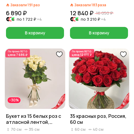
Заказали
191
раз
Заказали
183
раза
6 890 ₽
12 840 ₽
16 050 ₽
по
1 722 ₽
×4
по
3 210 ₽
×4
В корзину
В корзину
По промо
ЛЕТО
По промо
ЛЕТО
цена
7 686 ₽
цена
12 015 ₽
-30%
Букет из 15 белых роз с
35 красных роз, Россия,
атласной лентой,
60 см
Россия, 70 см
70
см
35
см
60
см
40
см