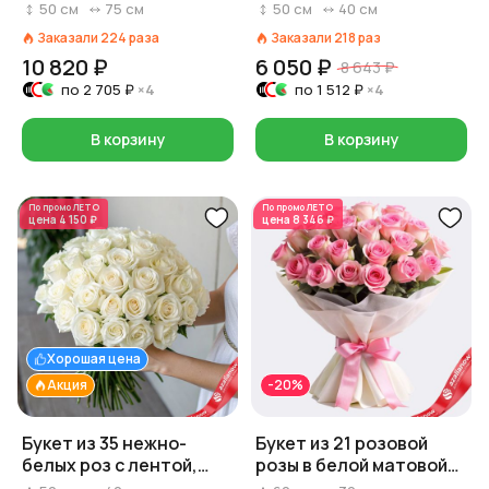
розы, Россия, 50 см
лентой
50
см
75
см
50
см
40
см
Заказали
224
раза
Заказали
218
раз
10 820 ₽
6 050 ₽
8 643 ₽
по
2 705 ₽
×4
по
1 512 ₽
×4
В корзину
В корзину
По промо
ЛЕТО
По промо
ЛЕТО
цена
4 150 ₽
цена
8 346 ₽
Хорошая цена
Акция
-20%
Букет из 35 нежно-
Букет из 21 розовой
белых роз с лентой,
розы в белой матовой
Россия, 50 см
пленке, Россия, 60 см