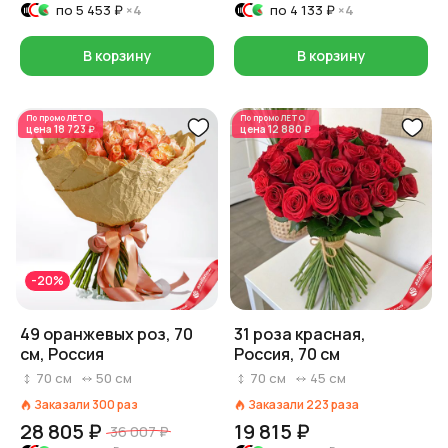
по
5 453 ₽
×4
по
4 133 ₽
×4
В корзину
В корзину
По промо
ЛЕТО
По промо
ЛЕТО
цена
18 723 ₽
цена
12 880 ₽
-20%
49 оранжевых роз, 70
31 роза красная,
см, Россия
Россия, 70 см
70
см
50
см
70
см
45
см
Заказали
300
раз
Заказали
223
раза
28 805 ₽
19 815 ₽
36 007 ₽