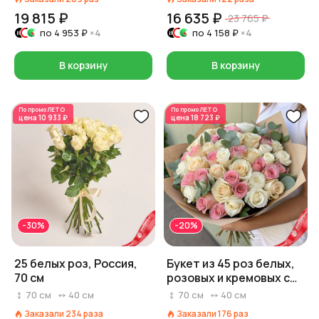
19 815 ₽
16 635 ₽
23 765 ₽
по
4 953 ₽
×4
по
4 158 ₽
×4
В корзину
В корзину
По промо
ЛЕТО
По промо
ЛЕТО
цена
10 933 ₽
цена
18 723 ₽
-30%
-20%
25 белых роз, Россия,
Букет из 45 роз белых,
70 см
розовых и кремовых с
эвкалиптом в крафте,
70
см
40
см
70
см
40
см
Россия, 70 см
Заказали
234
раза
Заказали
176
раз