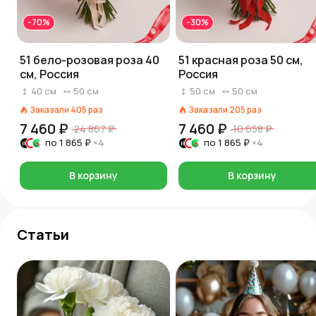
-70%
-30%
51 бело-розовая роза 40
51 красная роза 50 см,
см, Россия
Россия
40
см
50
см
50
см
50
см
Заказали
405
раз
Заказали
205
раз
7 460 ₽
7 460 ₽
24 867 ₽
10 658 ₽
по
1 865 ₽
×4
по
1 865 ₽
×4
В корзину
В корзину
Статьи