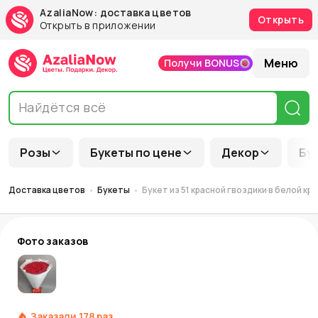
AzaliaNow: доставка цветов
Открыть
Открыть в приложении
Меню
Получи BONUS
Розы
Букеты по цене
Декор
Бу
Доставка цветов
Букеты
Букет из 51 красной гвоздики в белой к
Фото заказов
Заказали
178
раз