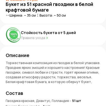
Букет из 51 красной гвоздики в белой
крафтовой бумаге
Ширина: ~
35
см
Высота: ~
50
см
Стойкость букета от
5
дней
Правила ухода
Описание
Торжественная композиция из гвоздик в белой упаковке.
Праздник ярких эмоций и хорошего настроения! Красные
гвоздики, символ любви и страсти, горят яркими огнями,
создавая атмосферу радости, торжества, веселья.
Белая крафтовая бумага, в которую обернут букет,
придает особую нежность и легкость. Насыщенный
красками монобукет станет прекрасным подарком для
Состав
тех, кто ценит яркие эмоции и хочет поделиться своим
хорошим настроением.
Гвоздика красная, Диантус, Голландия
-
51
шт