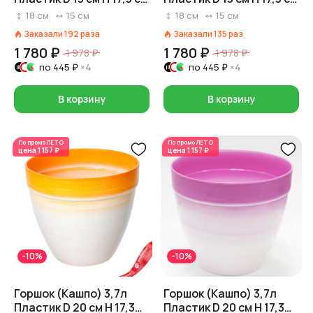
Розовый
Сиреневый
18
см
15
см
18
см
15
см
Заказали
192
раза
Заказали
135
раз
1 780 ₽
1 780 ₽
1 978 ₽
1 978 ₽
по
445 ₽
×4
по
445 ₽
×4
В корзину
В корзину
По промо
ЛЕТО
По промо
ЛЕТО
цена
1 157 ₽
цена
1 157 ₽
-10%
-10%
Горшок (Кашпо) 3,7л
Горшок (Кашпо) 3,7л
Пластик D 20 см H 17,3
Пластик D 20 см H 17,3