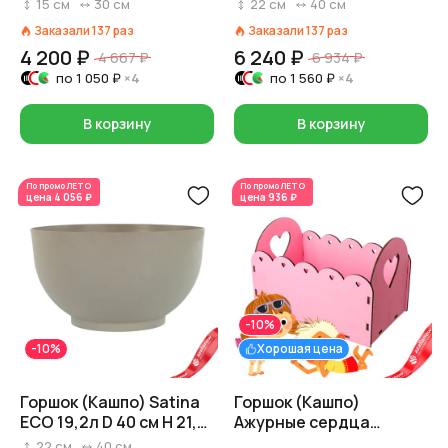
Серый
см Коричневый
15
см
30
см
22
см
40
см
Заказали
137
раз
Заказали
137
раз
4 200 ₽
6 240 ₽
4 667 ₽
6 934 ₽
по
1 050 ₽
×4
по
1 560 ₽
×4
В корзину
В корзину
По промо
ЛЕТО
По промо
ЛЕТО
цена
4 056 ₽
цена
936 ₽
-10%
-10%
Хорошая цена
Горшок (Кашпо) Satina
Горшок (Кашпо)
ECO 19,2л D 40 см H 21,5
Ажурные сердца
см Серый
Фанера D 16,7 x 15,5 см H
22
см
40
см