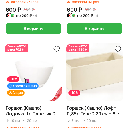
Заказали
251
раз
Заказали
141
раз
800 ₽
800 ₽
889 ₽
889 ₽
по
200 ₽
×4
по
200 ₽
×4
В корзину
В корзину
По промо
ЛЕТО
По промо
ЛЕТО
цена
702 ₽
цена
1 820 ₽
-10%
Хорошая цена
Акция
-10%
Горшок (Кашпо)
Горшок (Кашпо) Лофт
Лодочка 1л Пластик D
0,85л Гипс D 20 см H 8 см
20 см H 10 см Белый
Кремовый
10
см
20
см
8
см
20
см