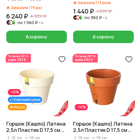
Заказали
173
раза
25,7 см
Заказали
179
раз
1 440 ₽
1 600 ₽
6 240 ₽
6 934 ₽
по
360 ₽
×4
по
1 560 ₽
×4
В корзину
В корзину
По промо
ЛЕТО
По промо
ЛЕТО
цена
293 ₽
цена
293 ₽
-10%
Хорошая цена
Акция
-10%
Горшок (Кашпо) Латина
Горшок (Кашпо) Латина
2,5л Пластик D 17,5 см H
2,5л Пластик D 17,5 см H
15,5 см Кремовый
15,5 см Террактовый
16
см
18
см
16
см
18
см