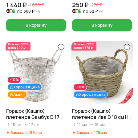
1 440 ₽
250 ₽
1 600 ₽
278 ₽
по
360 ₽
×4
по
62 ₽
×4
В корзину
В корзину
По промо
ЛЕТО
По промо
ЛЕТО
цена
702 ₽
цена
1 378 ₽
-10%
Хорошая цена
-10%
Акция
Хорошая цена
Горшок (Кашпо)
Горшок (Кашпо)
плетеное Бамбук D 17
плетеное Ива D 18 см H
см H 15 см Серый
11 см Серый
15
см
17
см
11
см
18
см
Заказали
199
раз
Заказали
178
раз