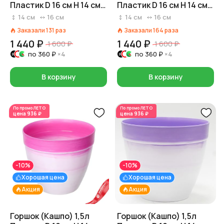
Пластик D 16 см H 14 см
Пластик D 16 см H 14 см
Зеленый
Оранжевый
14
см
16
см
14
см
16
см
Заказали
131
раз
Заказали
164
раза
1 440 ₽
1 440 ₽
1 600 ₽
1 600 ₽
по
360 ₽
×4
по
360 ₽
×4
В корзину
В корзину
По промо
ЛЕТО
По промо
ЛЕТО
цена
936 ₽
цена
936 ₽
-10%
-10%
Хорошая цена
Хорошая цена
Акция
Акция
Горшок (Кашпо) 1,5л
Горшок (Кашпо) 1,5л