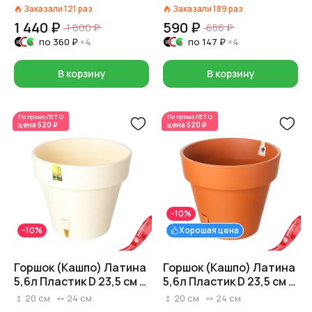
Заказали
121
раз
Заказали
189
раз
1 440 ₽
590 ₽
1 600 ₽
656 ₽
по
360 ₽
×4
по
147 ₽
×4
В корзину
В корзину
По промо
ЛЕТО
По промо
ЛЕТО
цена
520 ₽
цена
520 ₽
-10%
-10%
Хорошая цена
Горшок (Кашпо) Латина
Горшок (Кашпо) Латина
5,6л Пластик D 23,5 см H
5,6л Пластик D 23,5 см H
20 см Кремовый
20 см Терракотовый
20
см
24
см
20
см
24
см