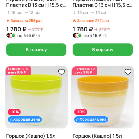
Пластик D 13 см H 15,5 см
Пластик D 13 см H 15,5 см
Зеленый
Оранжевый
16
см
13
см
16
см
13
см
Заказали
258
раз
Заказали
257
раз
1 780 ₽
1 780 ₽
1 978 ₽
1 978 ₽
по
445 ₽
×4
по
445 ₽
×4
В корзину
В корзину
По промо
ЛЕТО
По промо
ЛЕТО
цена
936 ₽
цена
936 ₽
-10%
-10%
Хорошая цена
Хорошая цена
Горшок (Кашпо) 1,5л
Горшок (Кашпо) 1,5л