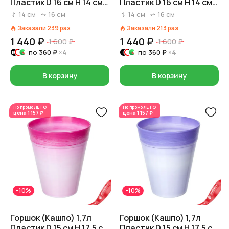
Пластик D 16 см H 14 см
Пластик D 16 см H 14 см
Розовый
Сиреневый
14
см
16
см
14
см
16
см
Заказали
239
раз
Заказали
213
раз
1 440 ₽
1 440 ₽
1 600 ₽
1 600 ₽
по
360 ₽
×4
по
360 ₽
×4
В корзину
В корзину
По промо
ЛЕТО
По промо
ЛЕТО
цена
1 157 ₽
цена
1 157 ₽
-10%
-10%
Горшок (Кашпо) 1,7л
Горшок (Кашпо) 1,7л
Пластик D 15 см H 17,5 см
Пластик D 15 см H 17,5 см