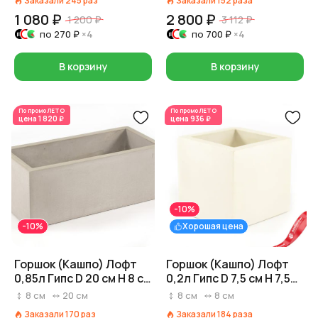
Заказали
245
раз
Заказали
152
раза
1 080 ₽
2 800 ₽
1 200 ₽
3 112 ₽
по
270 ₽
×4
по
700 ₽
×4
В корзину
В корзину
По промо
ЛЕТО
По промо
ЛЕТО
цена
1 820 ₽
цена
936 ₽
-10%
-10%
Хорошая цена
Горшок (Кашпо) Лофт
Горшок (Кашпо) Лофт
0,85л Гипс D 20 см H 8 см
0,2л Гипс D 7,5 см H 7,5
Серый
см Кремовый
8
см
20
см
8
см
8
см
Заказали
170
раз
Заказали
184
раза