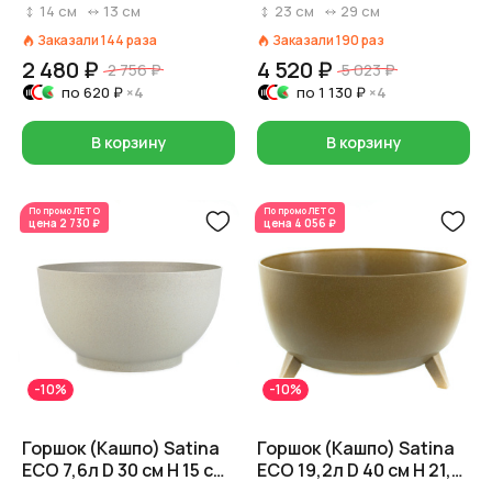
14 см Серый
Пластик D 29 см H 23 см
14
см
13
см
23
см
29
см
Коричневый
Заказали
144
раза
Заказали
190
раз
2 480 ₽
4 520 ₽
2 756 ₽
5 023 ₽
по
620 ₽
×4
по
1 130 ₽
×4
В корзину
В корзину
По промо
ЛЕТО
По промо
ЛЕТО
цена
2 730 ₽
цена
4 056 ₽
-10%
-10%
Горшок (Кашпо) Satina
Горшок (Кашпо) Satina
ECO 7,6л D 30 см H 15 см
ECO 19,2л D 40 см H 21,5