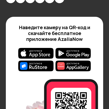
систему.
Кашпо с автополивом.
Если нет возможности
регулярно поливать растение, стоит обратить
внимание на кашпо с системой автополива. Оно
Наведите камеру на QR-код и
позволяет поддерживать оптимальный уровень
скачайте бесплатное
влажности в почве, снижая риск пересыхания или
приложение AzaliaNow
переувлажнения.
Декоративные.
Кашпо могут быть стильными
элементами интерьера. Яркие узоры, фактурные
поверхности и оригинальные формы помогут
создать гармоничную композицию.
Как правильно подобрать кашпо для
разных условий содержания
пеларгонии
Выбор кашпо играет важную роль в развитии
растений, ведь от его формы, материала и размера