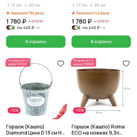
см Оранжевый
см Розовый
17
см
20
см
17
см
20
см
Заказали
194
раза
Заказали
142
раза
1 780 ₽
1 780 ₽
1 978 ₽
1 978 ₽
по
445 ₽
×4
по
445 ₽
×4
В корзину
В корзину
По промо
ЛЕТО
По промо
ЛЕТО
цена
1 612 ₽
цена
2 938 ₽
-10%
-10%
Горшок (Кашпо)
Горшок (Кашпо) Roma
Diamond Цинк D 13 см H
ECO на ножках 9,3л