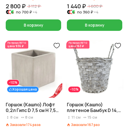
2 800 ₽
1 440 ₽
3 112 ₽
1 600 ₽
по
700 ₽
×4
по
360 ₽
×4
В корзину
В корзину
По промо
ЛЕТО
По промо
ЛЕТО
цена
936 ₽
цена
163 ₽
-10%
Хорошая цена
-10%
Горшок (Кашпо) Лофт
Горшок (Кашпо)
0,2л Гипс D 7,5 см H 7,5
плетеное Бамбук D 14,5
см Серый
см H 11 см Серый
8
см
8
см
11
см
15
см
Заказали
174
раза
Заказали
167
раз