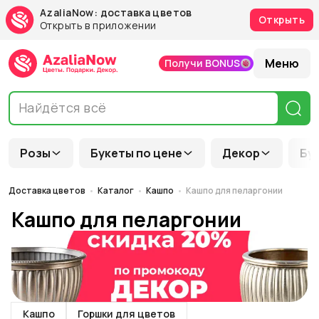
AzaliaNow: доставка цветов
Открыть
Открыть в приложении
Меню
Получи BONUS
Розы
Букеты по цене
Декор
Бу
Доставка цветов
Каталог
Кашпо
Кашпо для пеларгонии
Кашпо для пеларгонии
Кашпо
Горшки для цветов