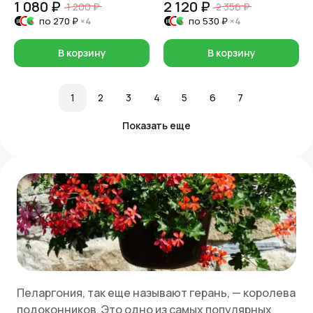
1 080 ₽
2 120 ₽
1 200 ₽
2 356 ₽
по
270 ₽
×4
по
530 ₽
×4
В корзину
В корзину
1
2
3
4
5
6
7
Показать еще
Пеларгония, так еще называют герань, — королева
подоконников. Это одно из самых популярных