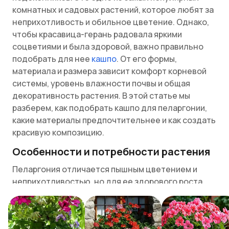
комнатных и садовых растений, которое любят за
неприхотливость и обильное цветение. Однако,
чтобы красавица-герань радовала яркими
соцветиями и была здоровой, важно правильно
подобрать для нее
кашпо
. От его формы,
материала и размера зависит комфорт корневой
системы, уровень влажности почвы и общая
декоративность растения. В этой статье мы
разберем, как подобрать кашпо для пеларгонии,
какие материалы предпочтительнее и как создать
красивую композицию.
Особенности и потребности растения
Пеларгония отличается пышным цветением и
неприхотливостью, но для ее здорового роста
важно правильно подобрать емкость. Корневая
система герани лучше развивается в
ограниченном пространстве, поэтому слишком