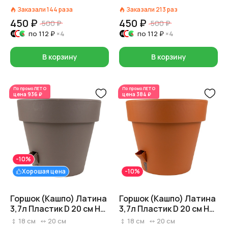
Заказали
144
раза
Заказали
213
раз
450 ₽
450 ₽
500 ₽
500 ₽
по
112 ₽
×4
по
112 ₽
×4
В корзину
В корзину
По промо
ЛЕТО
По промо
ЛЕТО
цена
936 ₽
цена
384 ₽
-10%
Хорошая цена
-10%
Горшок (Кашпо) Латина
Горшок (Кашпо) Латина
3,7л Пластик D 20 см H
3,7л Пластик D 20 см H
17,5 см Серый
17,5 см Терракотовый
18
см
20
см
18
см
20
см