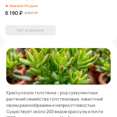
Заказали
334
раза
6 190 ₽
8 843 ₽
Нет в наличии
Крассула или толстянка – род суккулентных
растений семейства толстянковые, известный
своим разнообразием и неприхотливостью.
Существует около 200 видов крассулы и почти