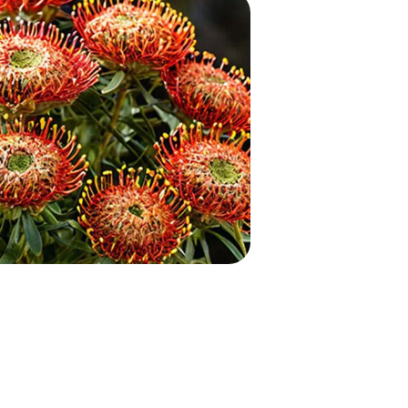
е оттенки для определенного
можность создавать уникальные,
етов
ладают необычной формой,
оптимизм, поэтому часто
глые безволосые листья с зубцами
стьями. Замечательно смотрится в
композициях
ются с разными видами цветов,