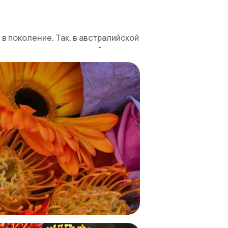
 поколение. Так, в австралийской
ие времена леукоспермум был
лицетворением искренних чувств и
 отрицательной энергии. В
лгосрочных отношениях.
еукоспермумом. Поэтому почти в
 (до трех недель) сохранять
х идеальными для оформления
ративные праздники, юбилеи.
умы бывают различных цветов: от