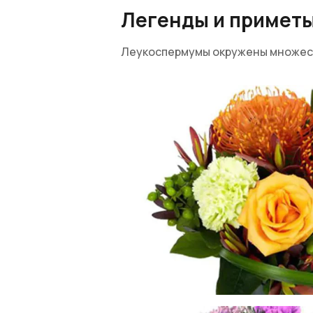
Легенды и приметы
Леукоспермумы окружены множеств
культуре существует древняя леге
создан богами, чтобы каждое серд
безграничной любви.
Также считалось, что цветы спосо
некоторых культурах и сейчас вер
Преимущества леу
Экзотический вид и оригинальная
любой композиции они становятс
Кроме того, белосемянники отлич
свежесть даже в условиях недост
мероприятий, которые требуют от
Следующая особенность растения 