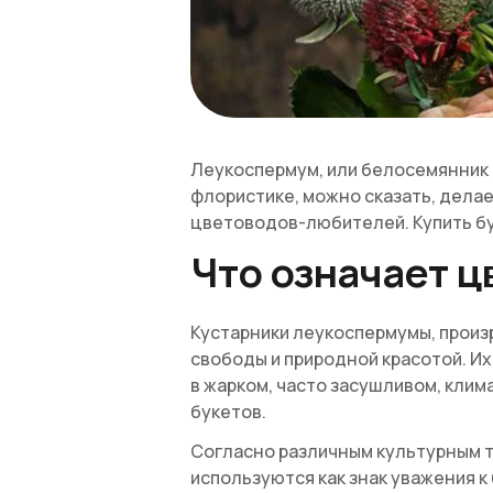
Леукоспермум, или белосемянник —
флористике, можно сказать, дела
цветоводов-любителей. Купить бу
Что означает 
Кустарники леукоспермумы, произ
свободы и природной красотой. Их
в жарком, часто засушливом, кли
букетов.
Согласно различным культурным т
используются как знак уважения к 