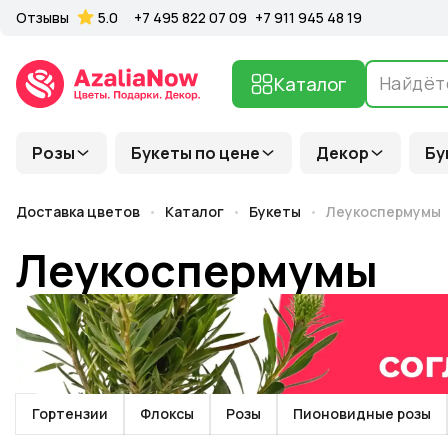
Отзывы
5.0
+7 495 822 07 09
+7 911 945 48 19
Каталог
Розы
Букеты по цене
Декор
Бу
Доставка цветов
Каталог
Букеты
Леукоспермумы
Леукоспермумы
Гортензии
Флоксы
Розы
Пионовидные розы