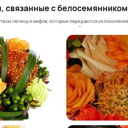
, связанные с белосемянником
ом легенд и мифов, которые передаются из поколения в
нда, связанная с этим растением. Говорят, что в давн
це могло найти свою половинку. В итоге цветок стал о
бны привлекать удачу и защищать своих обладателей от
ят, что букет с белосемянником принесет счастье в до
коспермума во флористике
 форма моментально притягивают внимание к букету с л
я центральным элементом.
аются поразительной стойкостью. Растения могут долго
аточного освещения и низкой влажности. Это делает и
 композиций длительного срока стояния: свадьбы, корпо
— широкий выбор сортов разных оттенков. Леукосперм