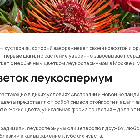
 кустарник, который завораживает своей красотой и ор
ет первые шаги, но растение уверенно завоевывает сер
кет с необычным цветком леукоспермумом в Москве и М
цветок леукоспермум
растающие в диких условиях Австралии и Новой Зеланди
 цветы представляют собой символ стойкости и адаптивн
мате. Яркие цвета, уникальная форма соцветия – делаю
радициям, леукоспермумы олицетворяют дружбу, любов
близким и как выражение глубоких чувств.