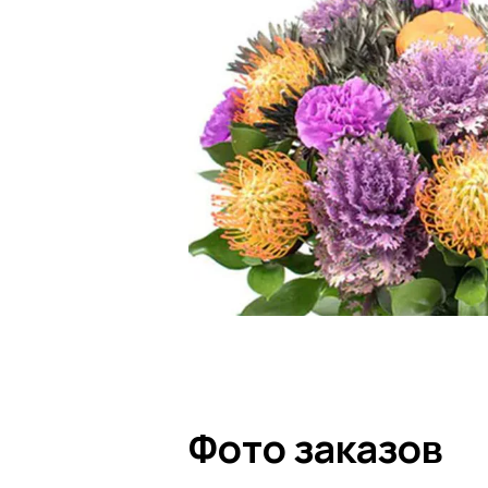
ярких красных до нежных пастель
события или сезона. Кроме того, 
неповторимые композиции.
Какие сорта леуко
Известно около 46 видов белосем
L. Cordifolium
. Один из самых п
прекрасно смотрятся в букетах
L. Patersonii
. Сорт известен св
используется на свадьбах, дня
и яйцевидные или шаровидные 
L. Reflexum
. Характеризуется 
декоративных композициях и сл
Как сочетать леук
Фото заказов
Благодаря своему оригинальному 