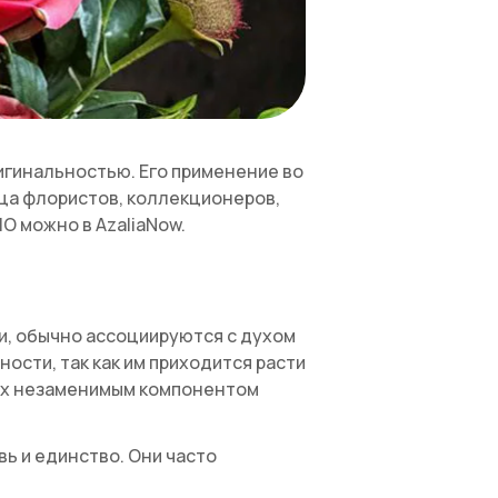
игинальностью. Его применение во
дца флористов, коллекционеров,
О можно в AzaliaNow.
и, обычно ассоциируются с духом
ости, так как им приходится расти
т их незаменимым компонентом
ь и единство. Они часто