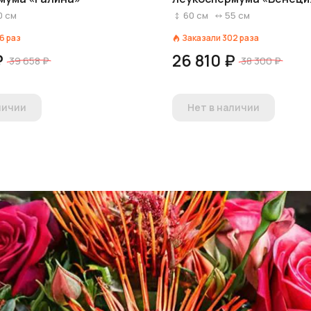
0
см
60
см
55
см
6
раз
Заказали
302
раза
₽
26 810 ₽
39 658 ₽
38 300 ₽
личии
Нет в наличии