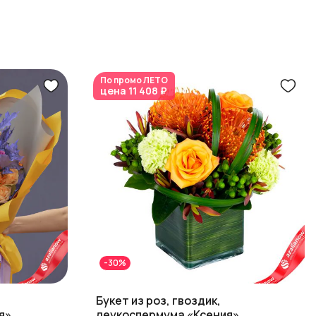
По промо
ЛЕТО
цена
11 408 ₽
-30%
Букет из роз, гвоздик,
я»
леукоспермума «Ксения»