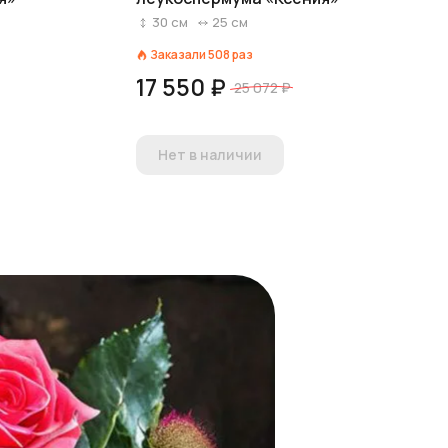
30
см
25
см
Заказали
508
раз
17 550 ₽
25 072 ₽
Нет в наличии