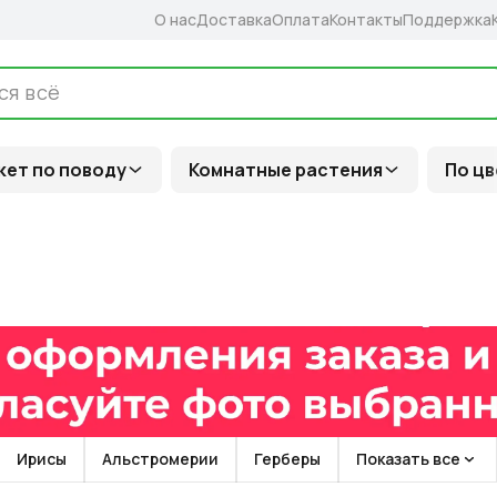
О нас
Доставка
Оплата
Контакты
Поддержка
кет по поводу
Комнатные растения
По цв
Ирисы
Альстромерии
Герберы
Показать все