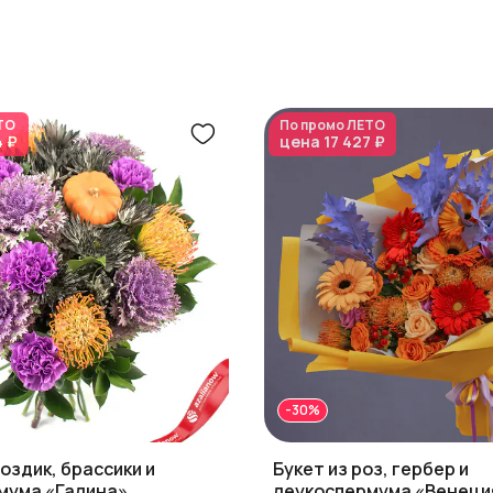
ТО
По промо
ЛЕТО
4 ₽
цена
17 427 ₽
-30%
воздик, брассики и
Букет из роз, гербер и
мума «Галина»
леукоспермума «Венеци