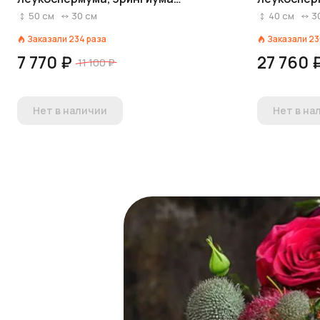
«Мальвина» (цветы для
50
см
30
см
40
см
3
интерьера)
Заказали
234
раза
Заказали
23
7 770 ₽
27 760 
11 100 ₽
Нет в наличии
Нет в на