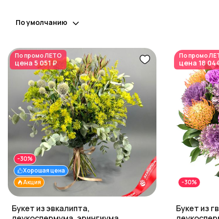
По умолчанию
По промо
ЛЕТО
По промо
ЛЕ
цена
5 051 ₽
цена
18 04
-30%
Хорошая цена
Акция
-30%
Букет из эвкалипта,
Букет из г
леукоспермума, эрингиума
леукоспер