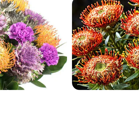
ных тонов, что позволяет выбрать наиболее подходящи
они отлично смотрятся с другими цветами, что дает воз
спермума используются для бук
янника. Рассмотрим три основных.
опулярных сортов. Его крупные, ярко-красные цветы об
, идеально подходят для акцента.
оим ярким желтым цветением. Символизирует радость и 
х рождения. У леукоспермума этого сорта большие окру
оранжевые цветочные головки.
шаровидными темно-оранжевыми цветами и короткими ли
ужит дополнением к другим цветам.
оспермум с другими цветами в 
и выразительному виду, леукоспермумы отлично сочета