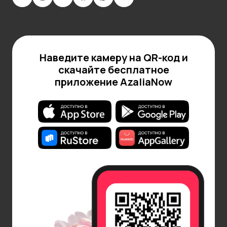
доставка цветов и других товаров с гарантией
времени получения и сохранности заказа. По
Москве в пределах МКАД доставляем бесплатно.
В случае, если адрес получателя находится за
Наведите камеру на QR-код и
МКАД и в Московской области, а также если нужна
скачайте бесплатное
экспресс-доставка, мы предлагаем платные
приложение AzaliaNow
варианты.
Укажите удобный интервал и день получения
заказа: в течение 3 часов, за 2 часа, в точно
указанные время и дату, включая сам день заказа.
Подробнее об условиях
доставки
.