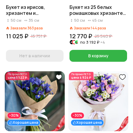
Букет из ирисов,
Букет из 25 белых
хризантем и
ромашковых хризантем
альстромерий
в светло-розовой
50
см
35
см
50
см
45
см
«Придворный подарок»
пленке
Заказали
363
раза
Заказали
144
раза
11 025 ₽
12 770 ₽
15 751 ₽
25 540 ₽
по
3 192 ₽
×4
Нет в наличии
В корзину
По промо
ЛЕТО
По промо
ЛЕТО
цена
5 522 ₽
цена
4 924 ₽
-30%
-30%
Хорошая цена
Хорошая цена