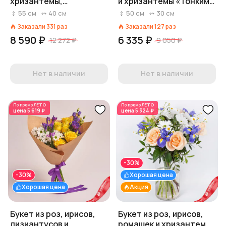
хризантемы,
и хризантемы «Тонким
лизиантусов в
перышком»
55
см
40
см
50
см
30
см
сиреневой пленке
Заказали
331
раз
Заказали
127
раз
8 590 ₽
6 335 ₽
12 272 ₽
9 050 ₽
Нет в наличии
Нет в наличии
По промо
ЛЕТО
По промо
ЛЕТО
цена
5 619 ₽
цена
5 324 ₽
-30%
-30%
Хорошая цена
Хорошая цена
Акция
Букет из роз, ирисов,
Букет из роз, ирисов,
лизиантусов и
ромашек и хризантем