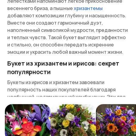
лепестками напоминают легкое прикосновение
весеннего бриза, а пышные
хризантемы
добавляют композиции глубину и насыщенность.
Вместе они создают гармоничный дуэт,
наполненный символикой мудрости, преданности
и теплых чувств. Такой букет выглядит эффектно
и стильно, он способен передать искренние
эмоции и украсить любой важный момент жизни.
Букет из хризантем и ирисов: секрет
популярности
Букеты из ирисов и хризантем завоевали
популярность нащих покупателей благодаря
необычной, но гармоничной комбинации. Эти два
цветка, казалось бы, такие разные, удивительно
дополняют друг друга, создавая выразительные и
элегантные композиции. Хризантемы
символизируют стойкость, искренность и
долголетие, а ирисы — утонченность, мудрость и