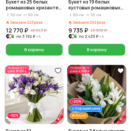
Букет из 25 белых
Букет из 19 белых
ромашковых хризантем
кустовых ромашковых
в черной бумаге
хризантем
50
см
60
см
60
см
55
см
Заказали
223
раза
Заказали
292
раза
12 770 ₽
9 735 ₽
18 243 ₽
13 908 ₽
по
3 192 ₽
×4
по
2 433 ₽
×4
В корзину
В корзину
По промо
ЛЕТО
По промо
ЛЕТО
цена
15 155 ₽
цена
4 050 ₽
-20%
Хорошая цена
-30%
Акция