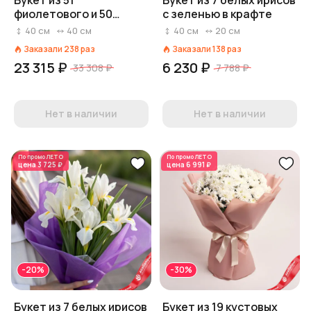
Букет из 51
Букет из 7 белых ирисов
фиолетового и 50
с зеленью в крафте
белых ирисов
40
см
40
см
40
см
20
см
Заказали
238
раз
Заказали
138
раз
23 315 ₽
6 230 ₽
33 308 ₽
7 788 ₽
Нет в наличии
Нет в наличии
По промо
ЛЕТО
По промо
ЛЕТО
цена
3 725 ₽
цена
6 991 ₽
-20%
-30%
Букет из 7 белых ирисов
Букет из 19 кустовых