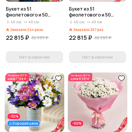
Букет из 51
Букет из 51
фиолетового и 50
фиолетового и 50
белых ирисов в крафте
белых ирисов в белой
40
см
40
см
40
см
40
см
пленке
Заказали
244
раза
Заказали
257
раз
22 815 ₽
22 815 ₽
32 593 ₽
32 593 ₽
Нет в наличии
Нет в наличии
По промо
ЛЕТО
По промо
ЛЕТО
цена
7 166 ₽
цена
8 301 ₽
-30%
Хорошая цена
-50%