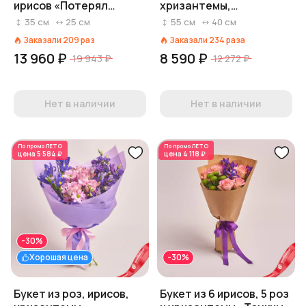
ирисов «Потерял
хризантемы,
сердце»
лизиантусов в крафте
35
см
25
см
55
см
40
см
Заказали
209
раз
Заказали
234
раза
13 960 ₽
8 590 ₽
19 943 ₽
12 272 ₽
Нет в наличии
Нет в наличии
По промо
ЛЕТО
По промо
ЛЕТО
цена
5 584 ₽
цена
4 118 ₽
-30%
Хорошая цена
-30%
Букет из роз, ирисов,
Букет из 6 ирисов, 5 роз