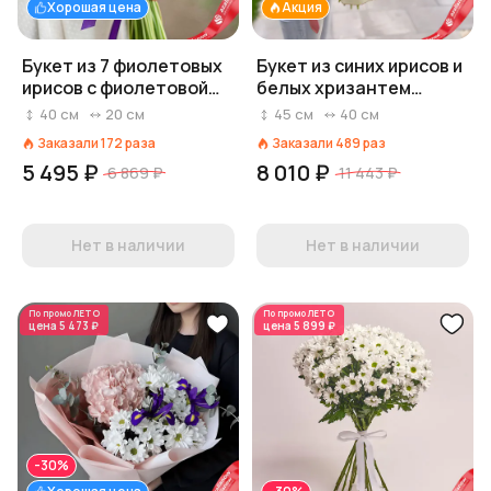
Хорошая цена
Акция
Букет из 7 фиолетовых
Букет из синих ирисов и
ирисов с фиолетовой
белых хризантем
лентой
«Прогулка весны»
40
см
20
см
45
см
40
см
Заказали
172
раза
Заказали
489
раз
5 495 ₽
8 010 ₽
6 869 ₽
11 443 ₽
Нет в наличии
Нет в наличии
По промо
ЛЕТО
По промо
ЛЕТО
цена
5 473 ₽
цена
5 899 ₽
-30%