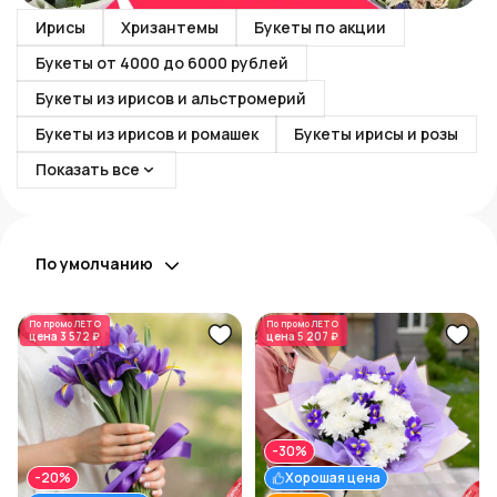
Ирисы
Хризантемы
Букеты по акции
Букеты от 4000 до 6000 рублей
Букеты из ирисов и альстромерий
Букеты из ирисов и ромашек
Букеты ирисы и розы
Показать все
По умолчанию
По промо
ЛЕТО
По промо
ЛЕТО
цена
3 572 ₽
цена
5 207 ₽
-30%
-20%
Хорошая цена