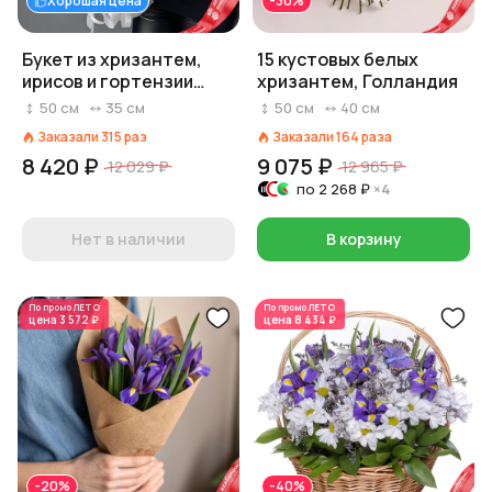
Хорошая цена
-30%
Букет из хризантем,
15 кустовых белых
ирисов и гортензии
хризантем, Голландия
«Обними меня»
50
см
35
см
50
см
40
см
Заказали
315
раз
Заказали
164
раза
8 420 ₽
9 075 ₽
12 029 ₽
12 965 ₽
по
2 268 ₽
×4
Нет в наличии
В корзину
По промо
ЛЕТО
По промо
ЛЕТО
цена
3 572 ₽
цена
8 434 ₽
-20%
-40%