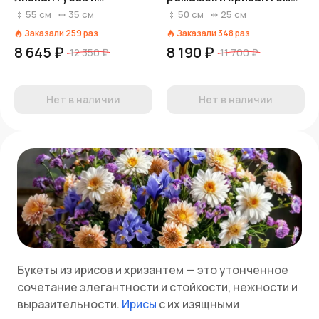
хризантем в крафте
«Летняя свежесть»
55
см
35
см
50
см
25
см
Заказали
259
раз
Заказали
348
раз
8 645 ₽
8 190 ₽
12 350 ₽
11 700 ₽
Нет в наличии
Нет в наличии
Букеты из ирисов и хризантем — это утонченное
сочетание элегантности и стойкости, нежности и
выразительности.
Ирисы
с их изящными