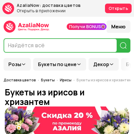
AzaliaNow: доставка цветов
Открыть
Открыть в приложении
Меню
Получи BONUS
Розы
Букеты по цене
Декор
Бу
Доставка цветов
Букеты
Ирисы
Букеты из ирисов и хризантем
Букеты из ирисов и
хризантем