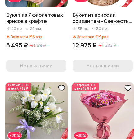
Букет из 7 фиолетовых
Букет из ирисов и
ирисов в крафте
хризантем «Свежесть
утра»
40
см
20
см
35
см
30
см
Заказали
196
раз
Заказали
219
раз
5 495 ₽
12 975 ₽
6 869 ₽
21 625 ₽
Нет в наличии
Нет в наличии
По промо
ЛЕТО
По промо
ЛЕТО
цена
4 732 ₽
цена
12 834 ₽
-20%
-30%