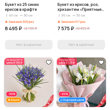
Букет из 25 синих
Букет из ирисов, роз,
ирисов в крафте
хризантем «Приятные
воспоминания»
40
см
30
см
50
см
30
см
Заказали
300
раз
Заказали
517
раз
8 495 ₽
7 575 ₽
12 136 ₽
10 822 ₽
Нет в наличии
Нет в наличии
По промо
ЛЕТО
По промо
ЛЕТО
цена
8 336 ₽
цена
3 725 ₽
-30%
-20%
Акция
Хорошая цена