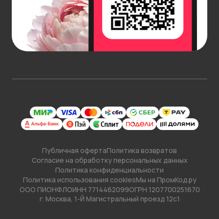
Публичная оферта
Политика возвратов
Согласие на обработку персональных данных
Политика конфиденциальности
Политика использования cookies
Мы на ПромКод.ру
ООО ПИОНФЛО
ИНН 7714462099
ОГРН 1207700251670
г. Москва, 1-Й Магистральный проезд 12с1