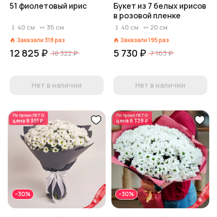
51 фиолетовый ирис
Букет из 7 белых ирисов
в розовой пленке
40
см
35
см
40
см
20
см
Заказали
318
раз
Заказали
195
раз
12 825 ₽
5 730 ₽
18 322 ₽
7 163 ₽
Нет в наличии
Нет в наличии
По промо
ЛЕТО
По промо
ЛЕТО
цена
8 301 ₽
цена
6 328 ₽
-30%
-30%