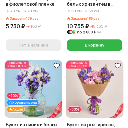
в фиолетовой пленке
белых хризантем в
бежевой пленке
40
см
20
см
50
см
50
см
Заказали
176
раз
Заказали
185
раз
5 730 ₽
10 755 ₽
7 163 ₽
15 365 ₽
по
2 688 ₽
×4
Нет в наличии
В корзину
По промо
ЛЕТО
По промо
ЛЕТО
цена
9 074 ₽
цена
5 584 ₽
-30%
Хорошая цена
Акция
-30%
Букет из синих и белых
Букет из роз, ирисов,