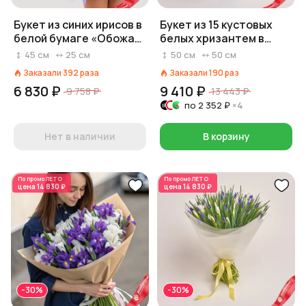
Букет из синих ирисов в
Букет из 15 кустовых
белой бумаге «Обожаю
белых хризантем в
я тебя»
голубой пленке
45
см
25
см
50
см
50
см
Заказали
392
раза
Заказали
190
раз
6 830 ₽
9 410 ₽
9 758 ₽
13 443 ₽
по
2 352 ₽
×4
Нет в наличии
В корзину
По промо
ЛЕТО
По промо
ЛЕТО
цена
14 830 ₽
цена
14 830 ₽
-30%
-30%