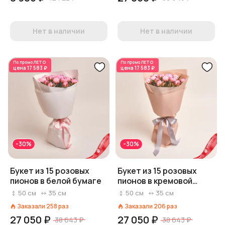
Нет в наличии
Нет в наличии
По промо
ЛЕТО
По промо
ЛЕТО
цена
17 583 ₽
цена
17 583 ₽
-30%
-30%
Букет из 15 розовых
Букет из 15 розовых
пионов в белой бумаге
пионов в кремовой
пленке
50
см
35
см
50
см
35
см
Заказали
258
раз
Заказали
206
раз
27 050 ₽
27 050 ₽
38 643 ₽
38 643 ₽