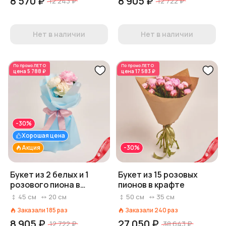
8 570 ₽
8 905 ₽
12 243 ₽
12 722 ₽
Нет в наличии
Нет в наличии
По промо
ЛЕТО
По промо
ЛЕТО
цена
5 788 ₽
цена
17 583 ₽
-30%
Хорошая цена
Акция
-30%
Букет из 2 белых и 1
Букет из 15 розовых
розового пиона в
пионов в крафте
голубой пленке
45
см
20
см
50
см
35
см
Заказали
185
раз
Заказали
240
раз
8 905 ₽
27 050 ₽
12 722 ₽
38 643 ₽