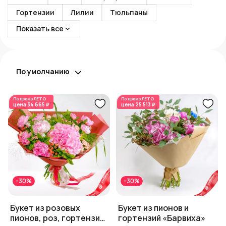
Гортензии
Лилии
Тюльпаны
Показать все
По умолчанию
По промо
ЛЕТО
По промо
ЛЕТО
цена
34 665 ₽
цена
25 513 ₽
-30%
-30%
Букет из розовых
Букет из пионов и
пионов, роз, гортензии
гортензий «Барвиха»