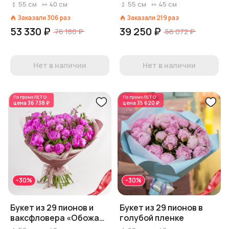
«Желаю счастья»
55
см
40
см
55
см
45
см
Заказали
306
раз
Заказали
219
раз
53 330 ₽
39 250 ₽
76 186 ₽
56 072 ₽
Нет в наличии
Нет в наличии
По промо
ЛЕТО
По промо
ЛЕТО
цена
36 738 ₽
цена
35 620 ₽
-30%
-30%
Букет из 29 пионов и
Букет из 29 пионов в
ваксфловера «Обожаю
голубой пленке
пионы»