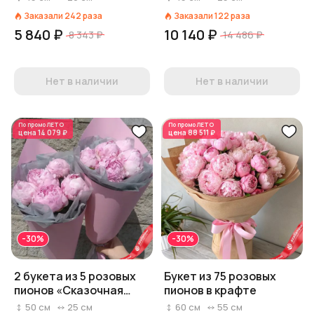
Заказали
242
раза
Заказали
122
раза
5 840 ₽
10 140 ₽
8 343 ₽
14 486 ₽
Нет в наличии
Нет в наличии
По промо
ЛЕТО
По промо
ЛЕТО
цена
14 079 ₽
цена
88 511 ₽
-30%
-30%
2 букета из 5 розовых
Букет из 75 розовых
пионов «Сказочная
пионов в крафте
пара»
50
см
25
см
60
см
55
см