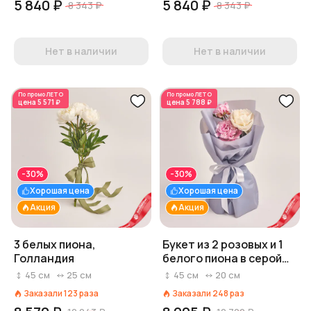
5 840 ₽
5 840 ₽
8 343 ₽
8 343 ₽
Нет в наличии
Нет в наличии
По промо
ЛЕТО
По промо
ЛЕТО
цена
5 571 ₽
цена
5 788 ₽
-30%
-30%
Хорошая цена
Хорошая цена
Акция
Акция
3 белых пиона,
Букет из 2 розовых и 1
Голландия
белого пиона в серой
пленке
45
см
25
см
45
см
20
см
Заказали
123
раза
Заказали
248
раз