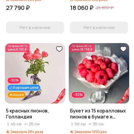
27 790 ₽
18 060 ₽
25 800 ₽
Нет в наличии
Нет в наличии
По промо
ЛЕТО
По промо
ЛЕТО
цена
6 130 ₽
цена
18 759 ₽
-30%
Хорошая цена
Акция
-30%
5 красных пионов,
Букет из 15 коралловых
Голландия
пионов в бумаге и
пленке
45
см
25
см
50
см
35
см
Заказали
284
раза
Заказали
1050
раз