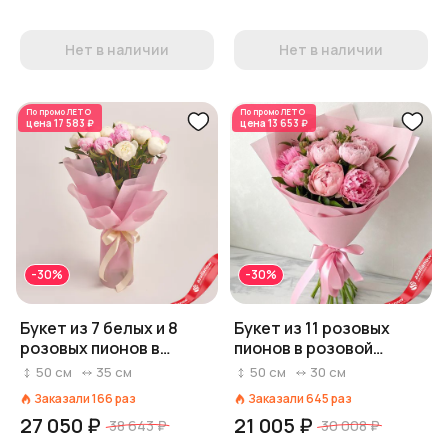
Нет в наличии
Нет в наличии
По промо
ЛЕТО
По промо
ЛЕТО
цена
17 583 ₽
цена
13 653 ₽
-30%
-30%
Букет из 7 белых и 8
Букет из 11 розовых
розовых пионов в
пионов в розовой
розовой пленке
бумаге
50
см
35
см
50
см
30
см
Заказали
166
раз
Заказали
645
раз
27 050 ₽
21 005 ₽
38 643 ₽
30 008 ₽