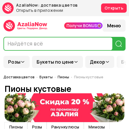
AzaliaNow: доставка цветов
Открыть
Открыть в приложении
Меню
Получи BONUS
Розы
Букеты по цене
Декор
Бу
Доставка цветов
Букеты
Пионы
Пионы кустовые
Пионы кустовые
Пионы
Розы
Ранункулюсы
Мимозы