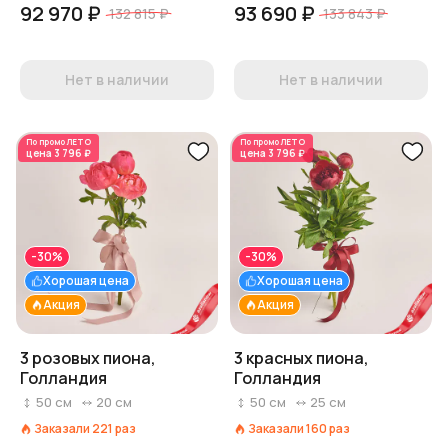
92 970 ₽
93 690 ₽
132 815 ₽
133 843 ₽
Нет в наличии
Нет в наличии
По промо
ЛЕТО
По промо
ЛЕТО
цена
3 796 ₽
цена
3 796 ₽
-30%
-30%
Хорошая цена
Хорошая цена
Акция
Акция
3 розовых пиона,
3 красных пиона,
Голландия
Голландия
50
см
20
см
50
см
25
см
Заказали
221
раз
Заказали
160
раз