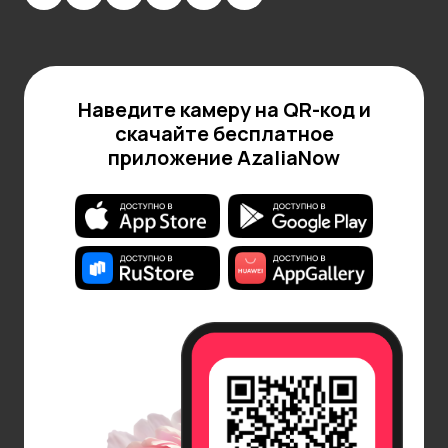
для свадеб или торжеств.
Пионы и астры
. Астры с их яркими цветами
отлично контрастируют с нежными пионовыми
бутонами. Сочетание подходит для создания
Наведите камеру на QR-код и
более игривых и ярких композиций.
скачайте бесплатное
Пионы и зелень
приложение AzaliaNow
. Добавление зелени, например
эвкалипта или папоротника, подчеркнетт
красоту пионов. Зеленые листья придадут
букету свежести и легкости, делая его ещё
более привлекательным.
Пионы и лилии
. Лилии могут стать
великолепным дополнением к кустовым
пионам. Они добавляют нотку экзотики и
создают эффектные контрасты в текстуре и
форме.
Создание гармоничных композиций с кустовыми
пионами — искусство, которое можно развивать с