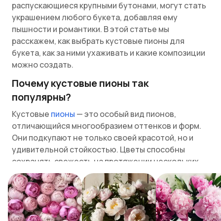
распускающиеся крупными бутонами, могут стать
украшением любого букета, добавляя ему
пышности и романтики. В этой статье мы
расскажем, как выбрать кустовые пионы для
букета, как за ними ухаживать и какие композиции
можно создать.
Почему кустовые пионы так
популярны?
Кустовые
пионы
— это особый вид пионов,
отличающийся многообразием оттенков и форм.
Они подкупают не только своей красотой, но и
удивительной стойкостью. Цветы способны
сохранять свежесть на протяжении нескольких
дней, даря радость и украшая интерьер.
Кустовые пионы гармонично смотрятся как в
пышных, так и в более сдержанных композициях.
Популярность цветов объясняется их