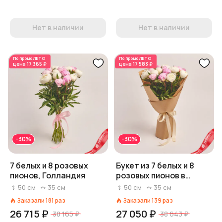
Нет в наличии
Нет в наличии
По промо
ЛЕТО
По промо
ЛЕТО
цена
17 365 ₽
цена
17 583 ₽
-30%
-30%
7 белых и 8 розовых
Букет из 7 белых и 8
пионов, Голландия
розовых пионов в
крафте
50
см
35
см
50
см
35
см
Заказали
181
раз
Заказали
139
раз
26 715 ₽
27 050 ₽
38 165 ₽
38 643 ₽