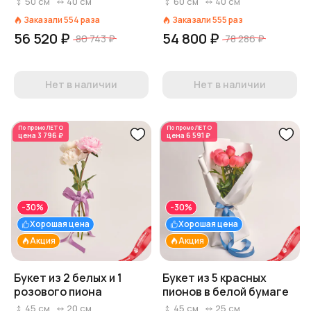
50
см
40
см
60
см
40
см
Заказали
554
раза
Заказали
555
раз
56 520 ₽
54 800 ₽
80 743 ₽
78 286 ₽
Нет в наличии
Нет в наличии
По промо
ЛЕТО
По промо
ЛЕТО
цена
3 796 ₽
цена
6 591 ₽
-30%
-30%
Хорошая цена
Хорошая цена
Акция
Акция
Букет из 2 белых и 1
Букет из 5 красных
розового пиона
пионов в белой бумаге
45
см
20
см
45
см
25
см