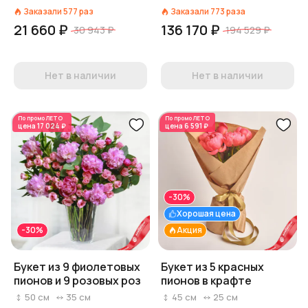
Заказали
577
раз
Заказали
773
раза
21 660 ₽
136 170 ₽
30 943 ₽
194 529 ₽
Нет в наличии
Нет в наличии
По промо
ЛЕТО
По промо
ЛЕТО
цена
17 024 ₽
цена
6 591 ₽
-30%
Хорошая цена
-30%
Акция
Букет из 9 фиолетовых
Букет из 5 красных
пионов и 9 розовых роз
пионов в крафте
50
см
35
см
45
см
25
см