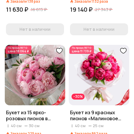
Заказали
138
раз
Заказали
1132
раза
11 630 ₽
19 140 ₽
16 615 ₽
27 343 ₽
Нет в наличии
Нет в наличии
По промо
ЛЕТО
По промо
ЛЕТО
цена
18 064 ₽
цена
11 739 ₽
-30%
Букет из 15 ярко-
Букет из 9 красных
розовых пионов в
пионов «Малиновое
пленке
мороженое»
40
см
30
см
40
см
25
см
Заказали
225
раз
Заказали
862
раза