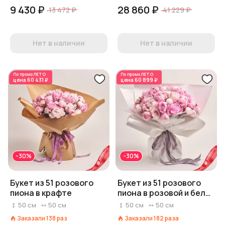
9 430 ₽
28 860 ₽
13 472 ₽
41 229 ₽
Нет в наличии
Нет в наличии
По промо
ЛЕТО
По промо
ЛЕТО
цена
60 431 ₽
цена
60 899 ₽
-30%
-30%
Букет из 51 розового
Букет из 51 розового
пиона в крафте
пиона в розовой и белой
пленке
50
см
50
см
50
см
50
см
Заказали
138
раз
Заказали
182
раза