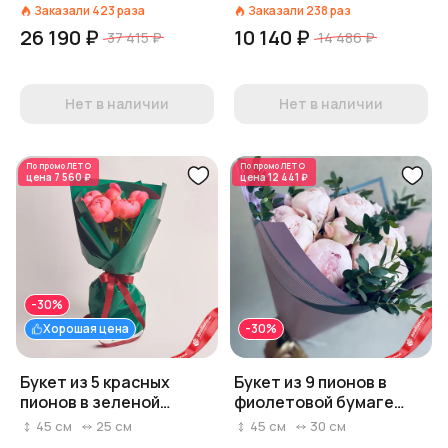
Заказали
423
раза
Заказали
238
раз
26 190 ₽
10 140 ₽
37 415 ₽
14 486 ₽
Нет в наличии
Нет в наличии
По промо
ЛЕТО
По промо
ЛЕТО
цена
7 560 ₽
цена
12 441 ₽
-30%
Хорошая цена
-30%
Букет из 5 красных
Букет из 9 пионов в
пионов в зеленой
фиолетовой бумаге
бумаге (букеты из
крафт
45
см
25
см
45
см
30
см
пионов)