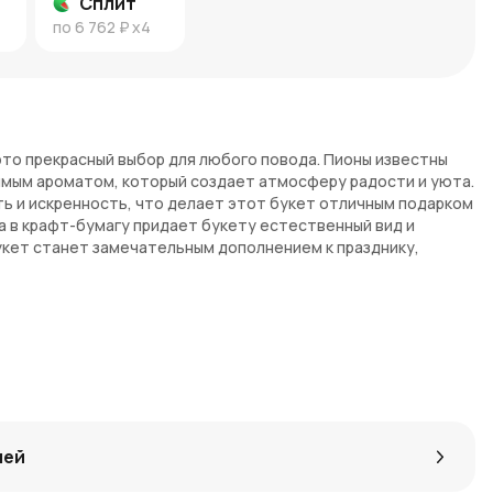
Сплит
по
6 762 ₽
x4
 это прекрасный выбор для любого повода. Пионы известны
мым ароматом, который создает атмосферу радости и уюта.
ь и искренность, что делает этот букет отличным подарком
вка в крафт-бумагу придает букету естественный вид и
укет станет замечательным дополнением к празднику,
ак знак внимания.
тся среди других цветов, создавая позитивное настроение.
для различных событий, будь то день рождения, юбилей или
ы, собранные в букет, будут долго радовать своим видом.
придает букету завершенный вид и делает его более
лей
онравится как женщинам, так и мужчинам, что делает его