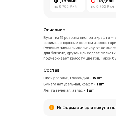
Долями
Подели
по
6 762 ₽
x4
по
6 762 ₽
x4
Описание
Букет из 15 розовых пионов в крафте —
своим насыщенным цветом и неповтори
Розовые пионы символизируют нежност
для близких, друзей или коллег. Упако
подчеркивает красоту цветов. Такой б
романтическому свиданию или просто к
Состав
Преимущества букета
Пион розовый, Голландия
-
15
шт
Яркий цвет
: Розовые пионы выделяю
Бумага натуральная, крафт
-
1
шт
Универсальность
: Букет подходит 
Лента зеленая, атлас
-
1
шт
просто знак внимания.
Долговечность
: Качественные пион
Стильная упаковка
: Крафт-бумага 
привлекательным.
Информация для покупате
Подходит для всех
: Такой букет п