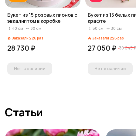
Букет из 15 розовых пионов с
Букет из 15 белых п
эвкалиптом в коробке
крафте
40
см
30
см
50
см
30
см
Заказали
226
раз
Заказали
226
раз
28 730 ₽
27 050 ₽
38 643 
Нет в наличии
Нет в наличии
Статьи