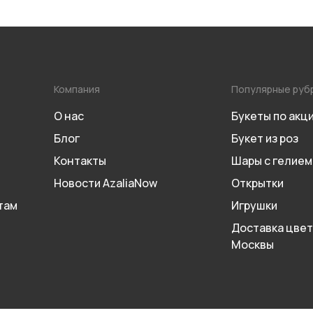
Компания
Популярные руб
О нас
Букеты по акц
Блог
Букет из роз
Контакты
Шары с гелием
Новости AzaliaNow
Открытки
там
Игрушки
Доставка цвет
Москвы