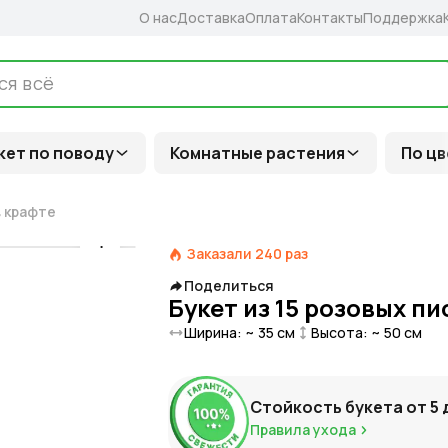
О нас
Доставка
Оплата
Контакты
Поддержка
кет по поводу
Комнатные растения
По цв
в крафте
Заказали
240
раз
Поделиться
Букет из 15 розовых п
Ширина: ~
35
см
Высота: ~
50
см
Стойкость букета от
5
Правила ухода