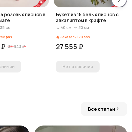
15 розовых пионов в
Букет из 15 белых пионов с
маге
эвкалиптом в крафте
35
см
40
см
30
см
258
раз
Заказали
170
раз
 ₽
27 555 ₽
38 643 ₽
наличии
Нет в наличии
Все статьи