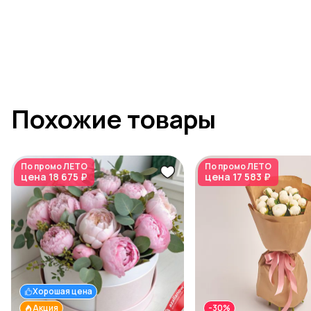
Похожие товары
По промо
ЛЕТО
По промо
ЛЕТО
цена
18 675 ₽
цена
17 583 ₽
Хорошая цена
Акция
-30%