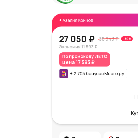
+
Азалия Коинов
27 050 ₽
38 643 ₽
-
30
%
Экономия
11 593 ₽
По промокоду
ЛЕТО
цена
17 583 ₽
+
2 705
бонусов
Много.ру
Н
Ку