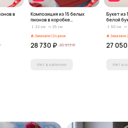
ионов в
Композиция из 15 белых
Букет из 
пионов в коробке
белой бу
"Цветочное сердце
22
см
25
см
50
см
наполненное нежностью и
Заказали
124
раза
Заказали
теплом"
28 730 ₽
27 050
₽
35 913 ₽
Нет в наличии
Нет в 