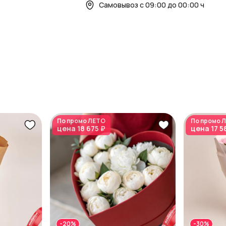
Самовывоз с 09:00 до 00:00 ч
По промо
ЛЕТО
По промо
Л
цена
18 675 ₽
цена
17 5
-20%
-30%