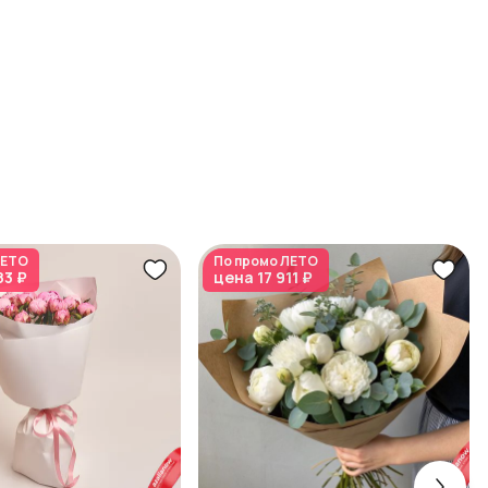
ЕТО
По промо
ЛЕТО
83 ₽
цена
17 911 ₽