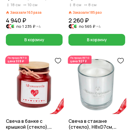
H18xD10см, серебряный
(стекло), H7,5xD8см,
18
см
10
см
8
см
8
см
красный
Заказали
163
раза
Заказали
185
раз
4 940 ₽
2 260 ₽
по
1 235 ₽
×4
по
565 ₽
×4
В корзину
В корзину
По промо
ЛЕТО
По промо
ЛЕТО
цена
559 ₽
цена
923 ₽
Свеча в банке с
Свеча в стакане
крышкой (стекло),
(стекло), H8xD7см,