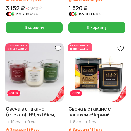
Заказали
152
раза
Заказали
146
раз
3 152 ₽
1 520 ₽
3 940 ₽
по
788 ₽
×4
по
380 ₽
×4
В корзину
В корзину
По промо
ЛЕТО
По промо
ЛЕТО
цена
3 380 ₽
цена
1 365 ₽
-20%
-10%
Свеча в стакане
Свеча в стакане с
(стекло), H9,5xD9см,
запахом «Черный
ароматы и цвет в асс.
кристалл», H 7,5 см x D 7
10
см
9
см
8
см
7
см
см
Заказали
199
раз
Заказали
414
раз