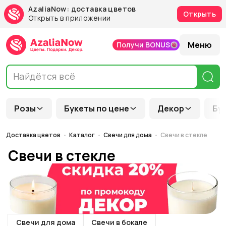
AzaliaNow: доставка цветов
Открыть
Открыть в приложении
Меню
Получи BONUS
Розы
Букеты по цене
Декор
Бу
Доставка цветов
Каталог
Свечи для дома
Свечи в стекле
Свечи в стекле
Свечи для дома
Свечи в бокале