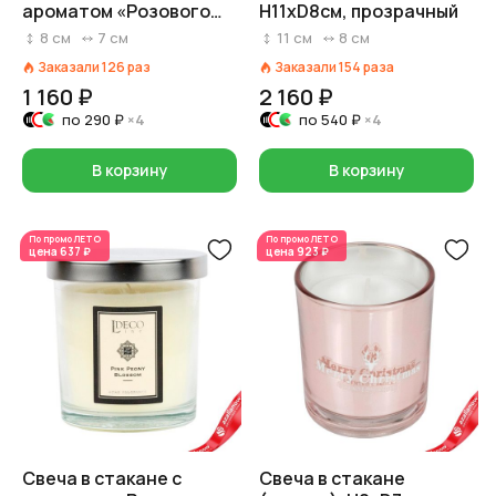
ароматом «Розового
H11xD8см, прозрачный
пиона» (стекло),
8
см
7
см
11
см
8
см
D7xH8см, прозрачный
Заказали
126
раз
Заказали
154
раза
1 160 ₽
2 160 ₽
по
290 ₽
×4
по
540 ₽
×4
В корзину
В корзину
По промо
ЛЕТО
По промо
ЛЕТО
цена
637 ₽
цена
923 ₽
Свеча в стакане с
Свеча в стакане