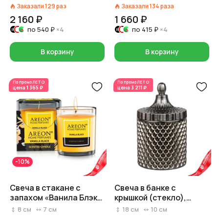
стекло), D7,5xH8,5см,
Заказали
129
раз
Заказали
134
раза
прозрачный
2 160 ₽
1 660 ₽
по
540 ₽
×4
по
415 ₽
×4
В корзину
В корзину
По промо
ЛЕТО
По промо
ЛЕТО
цена
1 365 ₽
цена
3 211 ₽
-10%
Свеча в стакане с
Свеча в банке с
запахом «Ванила Блэк»,
крышкой (стекло),
H 7,5 см x D 7 см
H18xD10см, серый
8
см
7
см
18
см
10
см