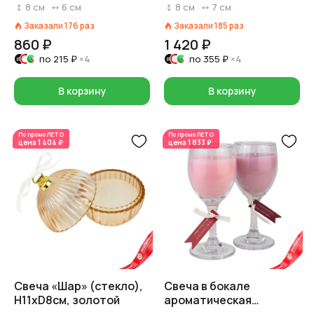
H7,5xD6см, красный
серебряный
8
см
6
см
8
см
7
см
Заказали
176
раз
Заказали
185
раз
860 ₽
1 420 ₽
по
215 ₽
×4
по
355 ₽
×4
В корзину
В корзину
По промо
ЛЕТО
По промо
ЛЕТО
цена
1 404 ₽
цена
1 833 ₽
Свеча «Шар» (стекло),
Свеча в бокале
H11xD8см, золотой
ароматическая