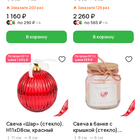
прозрачный
серебряный
Заказали
200
раз
Заказали
126
раз
1 160 ₽
2 260 ₽
по
290 ₽
×4
по
565 ₽
×4
В корзину
В корзину
По промо
ЛЕТО
По промо
ЛЕТО
цена
1 404 ₽
цена
559 ₽
Свеча «Шар» (стекло),
Свеча в банке с
H11xD8см, красный
крышкой (стекло),
H7,5xD6см, розовый
11
см
8
см
8
см
6
см