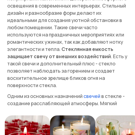
освещения в современных интерьерах. Стильный
дизайн и разнообразие форм делают их
идеальными для создания уютной обстановки в
любом помещении. Такие свечи часто
используются на праздничных мероприятиях или
романтических ужинах, так как добавляют нотку
элегантности и тепла.
Стеклянная емкость
защищает свечу от внешних воздействий
. Есть у
такой свечи и дополнительный плюс - стекло
позволяет наблюдать за горением и создает
восхитительное зрелище бликов огня на
поверхности стекла.
Одним из основных назначений
свечей
в стекле -
создание расслабляющей атмосферы. Мягкий
свет способствует снижению стресса и помогает
сосредоточиться. Благодаря возможности
выбора запахов и ароматов, ароматические свечи
могут дополнительно улучшать настроение,