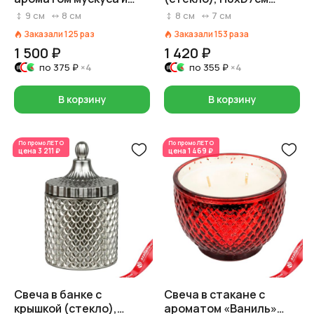
ванили (30 часов,
бронзовый
9
см
8
см
8
см
7
см
стекло), D7,5xH8,5см,
Заказали
125
раз
Заказали
153
раза
прозрачный
1 500 ₽
1 420 ₽
по
375 ₽
×4
по
355 ₽
×4
В корзину
В корзину
По промо
ЛЕТО
По промо
ЛЕТО
цена
3 211 ₽
цена
1 469 ₽
Свеча в банке с
Свеча в стакане с
крышкой (стекло),
ароматом «Ваниль»