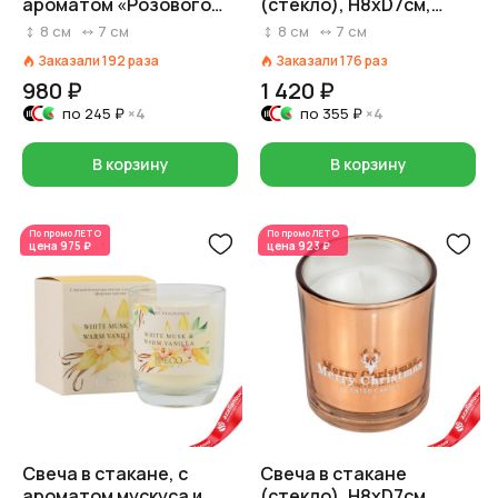
ароматом «Розового
(стекло), H8xD7см,
пиона» (20 часов,
розовый
8
см
7
см
8
см
7
см
стекло), D7xH8см,
Заказали
192
раза
Заказали
176
раз
прозрачный
980 ₽
1 420 ₽
по
245 ₽
×4
по
355 ₽
×4
В корзину
В корзину
По промо
ЛЕТО
По промо
ЛЕТО
цена
975 ₽
цена
923 ₽
Свеча в стакане, с
Свеча в стакане
ароматом мускуса и
(стекло), H8xD7см