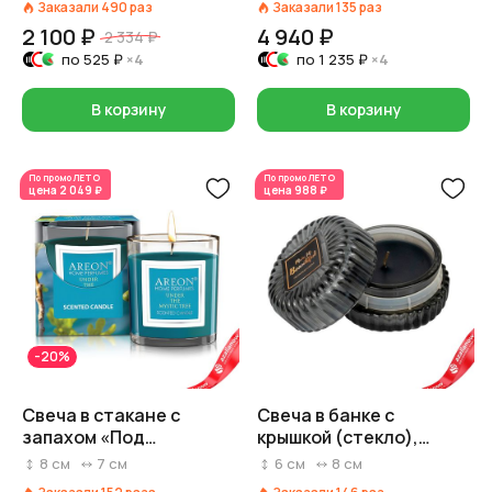
Заказали
490
раз
Заказали
135
раз
2 100 ₽
4 940 ₽
2 334 ₽
по
525 ₽
×4
по
1 235 ₽
×4
В корзину
В корзину
По промо
ЛЕТО
По промо
ЛЕТО
цена
2 049 ₽
цена
988 ₽
-20%
Свеча в стакане с
Свеча в банке с
запахом «Под
крышкой (стекло),
мистическим деревом»
H5,5xD8см, серый
8
см
7
см
6
см
8
см
(8 часов), 7,5х7см