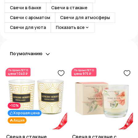
Свечи в банке
Свечи в стакане
Свечи с ароматом
Свечи для атмосферы
Свечи для уюта
Показать все
По умолчанию
По промо
ЛЕТО
По промо
ЛЕТО
цена
1 040 ₽
цена
975 ₽
-10%
Хорошая цена
Акция
Свеча в стакане
Свеча в стакане с