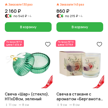
Заказали
130
раз
Заказали
145
раз
2 160 ₽
860 ₽
по
540 ₽
×4
по
215 ₽
×4
В корзину
В корзину
По промо
ЛЕТО
По промо
ЛЕТО
цена
1 404 ₽
цена
1 079 ₽
Свеча «Шар» (стекло),
Свеча в стакане с
H11xD8см, зеленый
ароматом «Бергамота
и инжира» (30 часов,
11
см
8
см
9
см
8
см