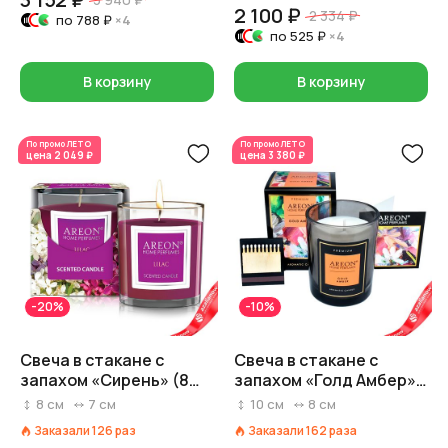
2 100 ₽
2 334 ₽
по
788 ₽
×4
по
525 ₽
×4
В корзину
В корзину
По промо
ЛЕТО
По промо
ЛЕТО
цена
2 049 ₽
цена
3 380 ₽
-20%
-10%
Свеча в стакане с
Свеча в стакане с
запахом «Сирень» (8
запахом «Голд Амбер»,
часов), 7,5х7см
40 часов, H 9,5 см x D 8
8
см
7
см
10
см
8
см
см
Заказали
126
раз
Заказали
162
раза