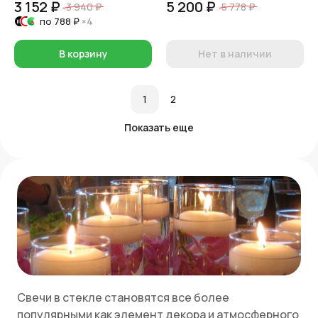
3 152 ₽
5 200 ₽
3 940 ₽
5 778 ₽
по
788 ₽
×4
В корзину
Нет в наличии
1
2
Показать еще
Свечи в стекле становятся все более
популярными как элемент декора и атмосферного