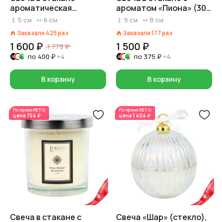
ароматическая
ароматом «Пиона» (30
(стекло), H 5 см x D 6 см,
часов, стекло),
5
см
6
см
9
см
8
см
белый
D7,5xH8,5см,
Заказали
425
раз
Заказали
177
раз
прозрачный
1 600 ₽
1 500 ₽
1 778 ₽
по
400 ₽
×4
по
375 ₽
×4
В корзину
В корзину
По промо
ЛЕТО
По промо
ЛЕТО
цена
754 ₽
цена
1 404 ₽
Свеча в стакане с
Свеча «Шар» (стекло),