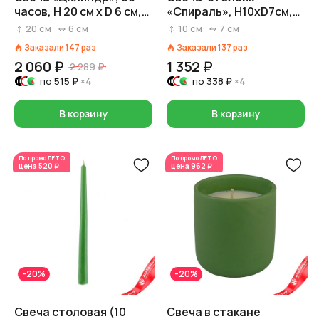
часов, H 20 см x D 6 см,
«Спираль», H10xD7см,
фисташковый
зеленый
20
см
6
см
10
см
7
см
Заказали
147
раз
Заказали
137
раз
2 060 ₽
1 352 ₽
2 289 ₽
по
515 ₽
×4
по
338 ₽
×4
В корзину
В корзину
По промо
ЛЕТО
По промо
ЛЕТО
цена
520 ₽
цена
962 ₽
-20%
-20%
Свеча столовая (10
Свеча в стакане