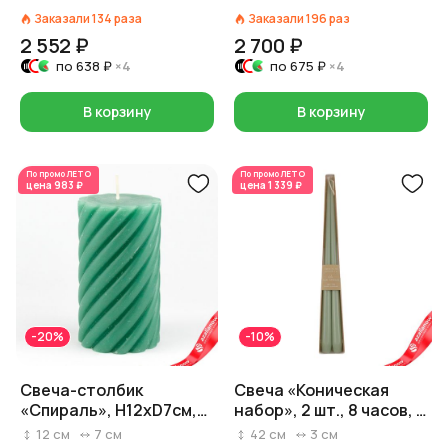
H15xD7см, нежно-
Заказали
134
раза
Заказали
196
раз
зеленый
2 552 ₽
2 700 ₽
по
638 ₽
×4
по
675 ₽
×4
В корзину
В корзину
По промо
ЛЕТО
По промо
ЛЕТО
цена
983 ₽
цена
1 339 ₽
-20%
-10%
Свеча-столбик
Свеча «Коническая
«Спираль», H12xD7см,
набор», 2 шт., 8 часов, H
зеленый
42 см x D 2,5 см,
12
см
7
см
42
см
3
см