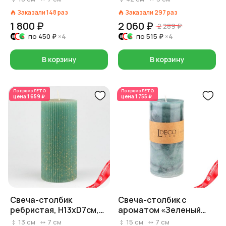
H10xD7см, темно-
изумрудный
Заказали
148
раз
Заказали
297
раз
зеленый
1 800 ₽
2 060 ₽
2 289 ₽
по
450 ₽
×4
по
515 ₽
×4
В корзину
В корзину
По промо
ЛЕТО
По промо
ЛЕТО
цена
1 659 ₽
цена
1 755 ₽
Свеча-столбик
Свеча-столбик с
ребристая, H13xD7см,
ароматом «Зеленый
зеленый
чай» (80 часов),
13
см
7
см
15
см
7
см