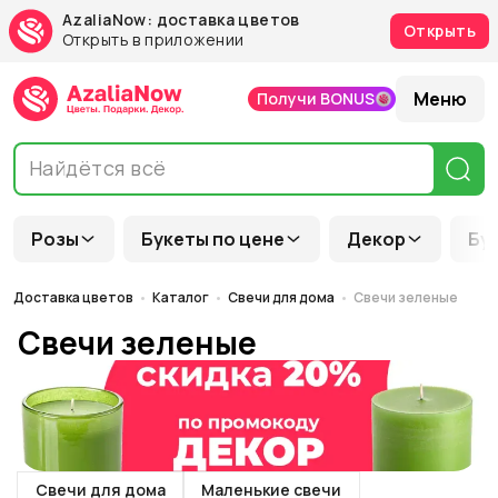
AzaliaNow: доставка цветов
Открыть
Открыть в приложении
Меню
Получи BONUS
Розы
Букеты по цене
Декор
Бу
Доставка цветов
Каталог
Свечи для дома
Свечи зеленые
Свечи зеленые
Свечи для дома
Маленькие свечи