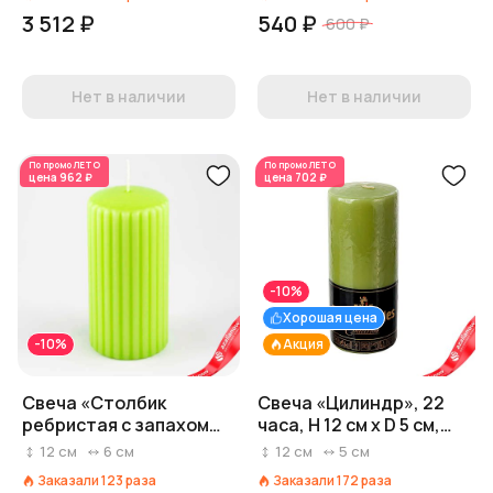
3 512 ₽
540 ₽
600 ₽
Нет в наличии
Нет в наличии
По промо
ЛЕТО
По промо
ЛЕТО
цена
962 ₽
цена
702 ₽
-10%
Хорошая цена
-10%
Акция
Свеча «Столбик
Свеча «Цилиндр», 22
ребристая с запахом
часа, H 12 см x D 5 см,
Зеленый чай», 33 часа,
фисташковый
12
см
6
см
12
см
5
см
H 12 см x D 6 см, зеленый
Заказали
123
раза
Заказали
172
раза