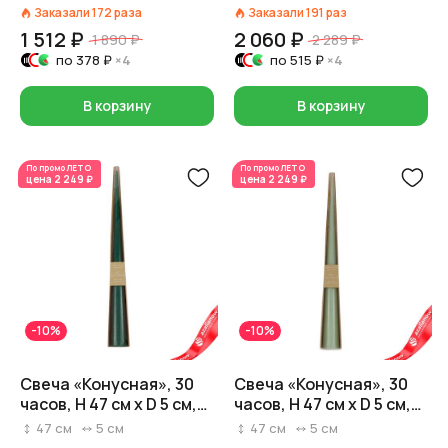
оливковый
Заказали
172
раза
Заказали
191
раз
1 512 ₽
2 060 ₽
1 890 ₽
2 289 ₽
по
378 ₽
×4
по
515 ₽
×4
В корзину
В корзину
По промо
ЛЕТО
По промо
ЛЕТО
цена
2 249 ₽
цена
2 249 ₽
-10%
-10%
Свеча «Конусная», 30
Свеча «Конусная», 30
часов, H 47 см x D 5 см,
часов, H 47 см x D 5 см,
изумрудный
оливковый
47
см
5
см
47
см
5
см