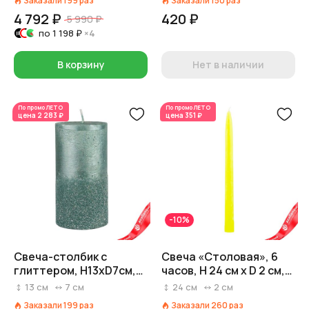
Заказали
199
раз
Заказали
150
раз
4 792 ₽
420 ₽
5 990 ₽
по
1 198 ₽
×4
В корзину
Нет в наличии
По промо
ЛЕТО
По промо
ЛЕТО
цена
2 283 ₽
цена
351 ₽
-10%
Свеча-столбик с
Свеча «Столовая», 6
глиттером, H13xD7см,
часов, H 24 см x D 2 см,
мятный
светло-зеленый
13
см
7
см
24
см
2
см
Заказали
199
раз
Заказали
260
раз