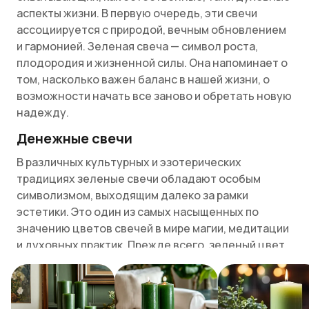
аспекты жизни. В первую очередь, эти свечи
ассоциируется с природой, вечным обновлением
и гармонией. Зеленая свеча — символ роста,
плодородия и жизненной силы. Она напоминает о
том, насколько важен баланс в нашей жизни, о
возможности начать все заново и обретать новую
надежду.
Денежные свечи
В различных культурных и эзотерических
традициях зеленые свечи обладают особым
символизмом, выходящим далеко за рамки
эстетики. Это один из самых насыщенных по
значению цветов свечей в мире магии, медитации
и духовных практик. Прежде всего, зеленый цвет
традиционно ассоциируется с природой, ростом,
жизненной силой и, конечно, с материальным
благополучием.