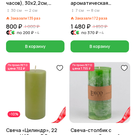
часов), 30х2,2см,
ароматическая
зеленый
(керамика), H6,5xD8см,
30
см
2
см
7
см
8
см
зеленый
Заказали
135
раз
Заказали
172
раза
800 ₽
1 480 ₽
1 000 ₽
1 850 ₽
по
200 ₽
×4
по
370 ₽
×4
В корзину
В корзину
По промо
ЛЕТО
По промо
ЛЕТО
цена
702 ₽
цена
1 755 ₽
-10%
Свеча «Цилиндр», 22
Свеча-столбик с