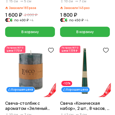
фисташковый
чай» (55 часов),
15
см
5
см
10
см
7
см
H10xD7см, зеленый
Заказали
183
раза
Заказали
145
раз
1 600 ₽
1 800 ₽
2 000 ₽
по
400 ₽
×4
по
450 ₽
×4
В корзину
В корзину
По промо
ЛЕТО
По промо
ЛЕТО
цена
1 170 ₽
цена
1 339 ₽
-10%
Хорошая цена
Хорошая цена
Свеча-столбик с
Свеча «Коническая
ароматом «Зеленый
набор», 2 шт., 8 часов, H
чай» (55 часов),
42 см x D 2,5 см,
10
см
7
см
42
см
3
см