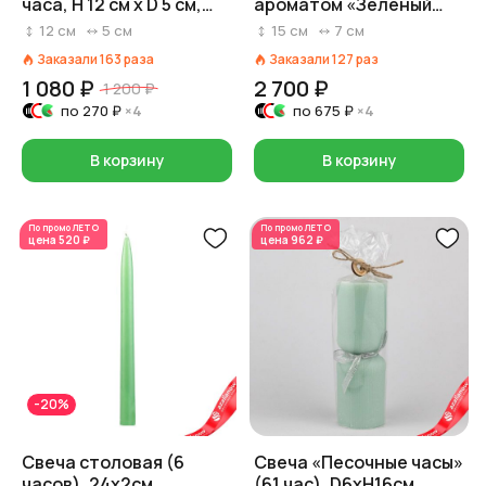
часа, H 12 см x D 5 см,
ароматом «Зеленый
оливковый
чай» (80 часов),
12
см
5
см
15
см
7
см
H15xD7см, зеленый
Заказали
163
раза
Заказали
127
раз
1 080 ₽
2 700 ₽
1 200 ₽
по
270 ₽
×4
по
675 ₽
×4
В корзину
В корзину
По промо
ЛЕТО
По промо
ЛЕТО
цена
520 ₽
цена
962 ₽
-20%
Свеча столовая (6
Свеча «Песочные часы»
часов), 24х2см,
(61 час), D6xH16см,