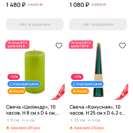
1 480 ₽
1 080 ₽
1 645 ₽
1 200 ₽
Нет в наличии
Нет в наличии
По промо
ЛЕТО
По промо
ЛЕТО
цена
494 ₽
цена
1 157 ₽
-10%
-10%
Хорошая цена
Хорошая цена
Акция
Акция
Свеча «Цилиндр», 10
Свеча «Конусная», 10
часов, H 8 см x D 4 см,
часов, H 25 см x D 4,2 см,
фисташковый
изумрудный
8
см
4
см
25
см
4
см
Заказали
281
раз
Заказали
230
раз