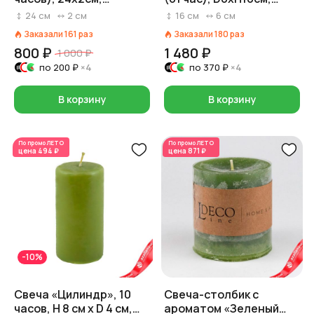
зеленый
мятный
24
см
2
см
16
см
6
см
Заказали
161
раз
Заказали
180
раз
800 ₽
1 480 ₽
1 000 ₽
по
200 ₽
×4
по
370 ₽
×4
В корзину
В корзину
По промо
ЛЕТО
По промо
ЛЕТО
цена
494 ₽
цена
871 ₽
-10%
Свеча «Цилиндр», 10
Свеча-столбик с
часов, H 8 см x D 4 см,
ароматом «Зеленый