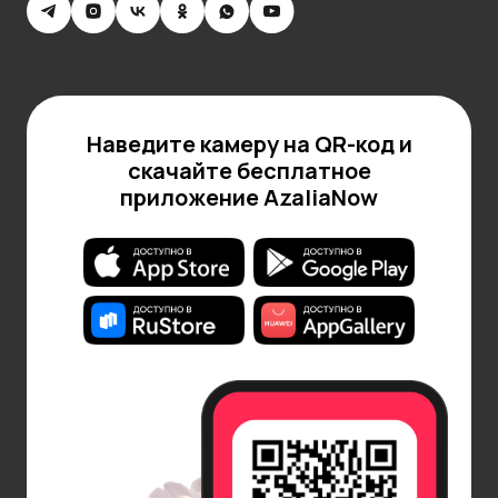
Форма зеленых свечей может быть разной: от
классических столовых до контейнерных или
декоративных, в том числе фигурных. В ручной
работе популярны маканые свечи, которые
многократно окунают в зеленый воск, создавая
Наведите камеру на QR-код и
плотную, слоистую структуру. Это придает свече
скачайте бесплатное
особую фактуру и ремесленный характер.
приложение AzaliaNow
Производство свечей зеленого цвета сочетает
эстетику, точность и технологию. А ключевой
момент — то, каким образом и чем свечи
окрашивают, ведь именно это определяет, как
они будут выглядеть, гореть и восприниматься в
пространстве.
Зеленая свеча станет вашим проводником в мир
спокойствия, помогая направить внимание внутрь
себя и углубить связь с природой. Если вам нужны
зеленые свечи, закажите их с доставкой в нашем
интернет-магазине.