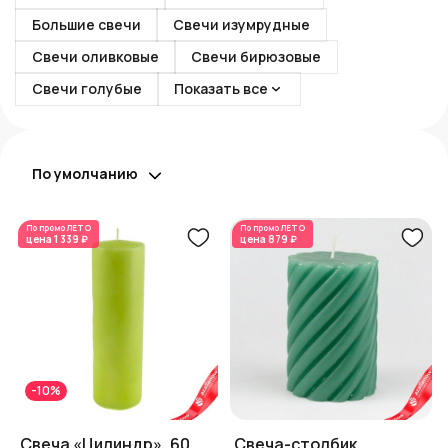
Большие свечи
Свечи изумрудные
Свечи оливковые
Свечи бирюзовые
Свечи голубые
Показать все
По умолчанию
По промо
ЛЕТО
По промо
ЛЕТО
цена
1 339 ₽
цена
879 ₽
-10%
Свеча «Цилиндр», 60
Свеча-столбик