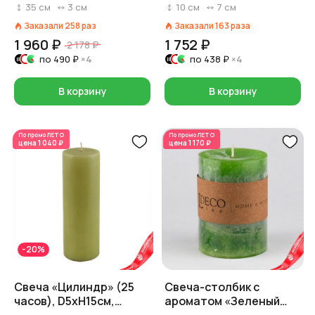
35 см x D 2,5 см,
зеленый
35
см
3
см
10
см
7
см
изумрудный
Заказали
258
раз
Заказали
163
раза
1 960 ₽
1 752 ₽
2 178 ₽
по
490 ₽
×4
по
438 ₽
×4
В корзину
В корзину
По промо
ЛЕТО
По промо
ЛЕТО
цена
1 040 ₽
цена
1 170 ₽
-20%
Свеча «Цилиндр» (25
Свеча-столбик с
часов), D5хH15см,
ароматом «Зеленый