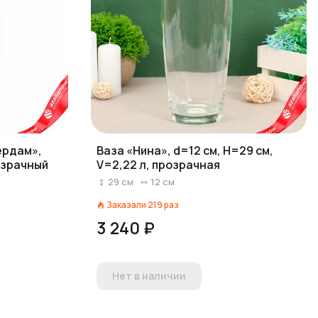
ердам»,
Ваза «Нина», d=12 см, H=29 см,
розрачный
V=2,22 л, прозрачная
29
см
12
см
Заказали
219
раз
3 240 ₽
Нет в наличии