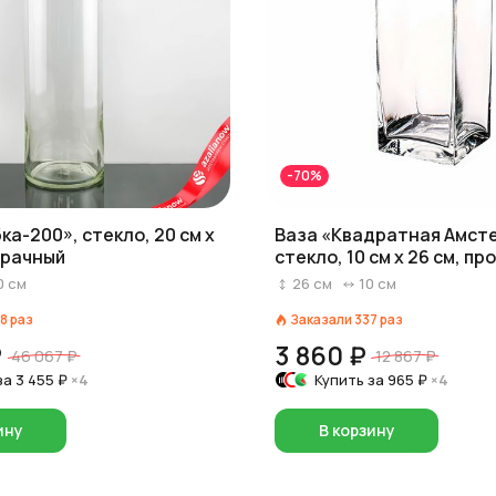
-70%
ка-200», стекло, 20 см x
Ваза «Квадратная Амст
зрачный
стекло, 10 см x 26 см, п
0
см
26
см
10
см
8
раз
Заказали
337
раз
₽
3 860 ₽
46 067 ₽
12 867 ₽
за
3 455 ₽
×4
Купить за
965 ₽
×4
ину
В корзину