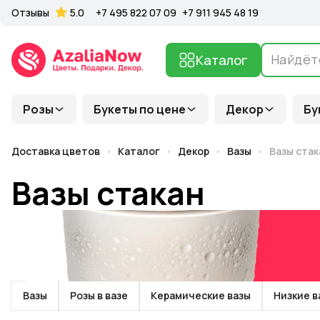
Отзывы
5.0
+7 495 822 07 09
+7 911 945 48 19
Каталог
Розы
Букеты по цене
Декор
Бу
Доставка цветов
Каталог
Декор
Вазы
Вазы стак
Вазы стакан
Вазы
Розы в вазе
Керамические вазы
Низкие в