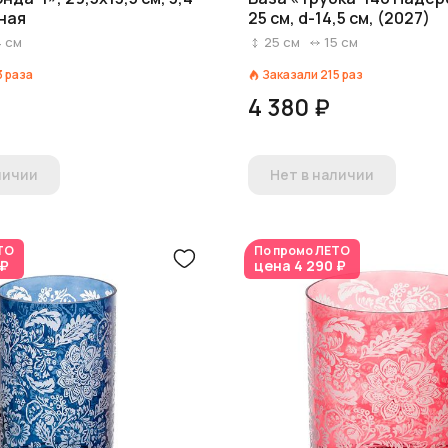
ная
25 см, d-14,5 см, (2027)
4
см
25
см
15
см
3
раза
Заказали
215
раз
4 380 ₽
личии
Нет в наличии
ТО
По промо
ЛЕТО
 ₽
цена
4 290 ₽