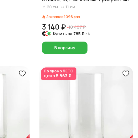
20
см
11
см
Заказали
1096
раз
3 140 ₽
10 467 ₽
Купить за
785 ₽
×4
В корзину
По промо
ЛЕТО
цена
5 863 ₽