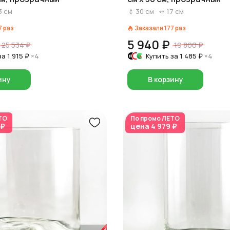
3
см
30
см
17
см
7
раз
Заказали
177
раз
5 940 ₽
25 534 ₽
19 800 ₽
за
1 915 ₽
×4
Купить за
1 485 ₽
×4
ину
В корзину
ТО
По промо
ЛЕТО
 ₽
цена
4 979 ₽