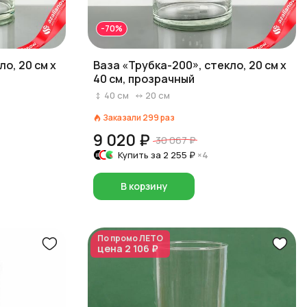
-70%
о, 20 см x
Ваза «Трубка-200», стекло, 20 см x
40 см, прозрачный
40
см
20
см
Заказали
299
раз
9 020 ₽
30 067 ₽
Купить за
2 255 ₽
×4
В корзину
По промо
ЛЕТО
цена
2 106 ₽