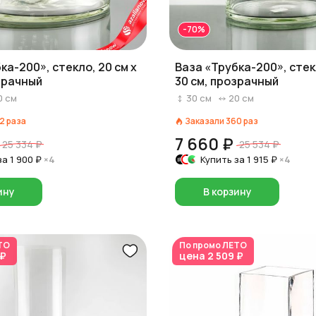
-70%
ка-200», стекло, 20 см x
Ваза «Трубка-200», стекл
зрачный
30 см, прозрачный
0
см
30
см
20
см
2
раза
Заказали
360
раз
7 660 ₽
25 334 ₽
25 534 ₽
за
1 900 ₽
×4
Купить за
1 915 ₽
×4
ину
В корзину
ТО
По промо
ЛЕТО
 ₽
цена
2 509 ₽