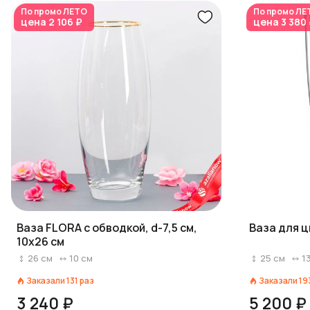
По промо
ЛЕТО
По промо
ЛЕ
цена
2 106 ₽
цена
3 380
Ваза FLORA с обводкой, d-7,5 см,
Ваза для ц
10х26 см
26
см
10
см
25
см
1
Заказали
131
раз
Заказали
19
3 240 ₽
5 200 ₽