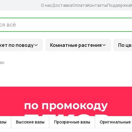
О нас
Доставка
Оплата
Контакты
Поддержка
кет по поводу
Комнатные растения
По цв
ан
азы
Высокие вазы
Прозрачные вазы
Оригинальные 