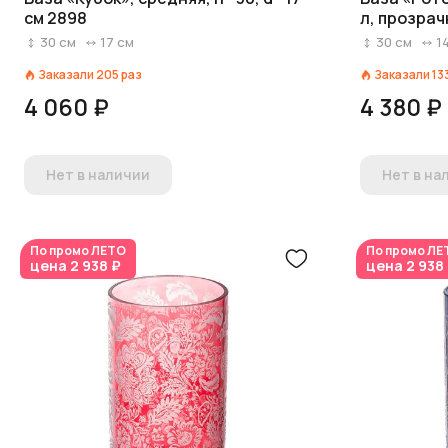
см 2898
л, прозрач
30
см
17
см
30
см
1
Заказали
205
раз
Заказали
13
4 060 ₽
4 380 ₽
Нет в наличии
Нет в на
По промо
ЛЕТО
По промо
ЛЕ
цена
2 938 ₽
цена
2 938