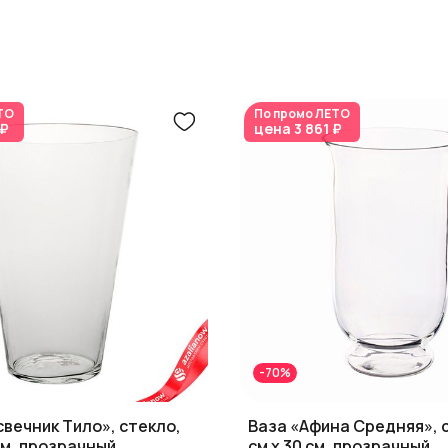
ТО
По промо
ЛЕТО
 ₽
цена
3 861 ₽
-70%
вечник Тило», стекло,
Ваза «Афина Средняя», с
 см, прозрачный
см x 30 см, прозрачный