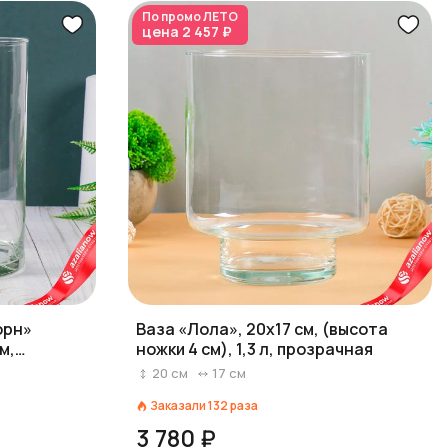
По промо
ЛЕТО
цена
2 457 ₽
орн»
Ваза «Лола», 20х17 см, (высота
м,
ножки 4 см), 1,3 л, прозрачная
20
см
17
см
Заказали
132
раза
3 780 ₽