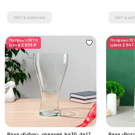
Нет в наличии
Нет в на
По промо
ЛЕТО
По промо
ЛЕ
цена
2 639 ₽
цена
2 847
Ваза «Кубок», средняя, h=30, d=17
Ваза «Рото