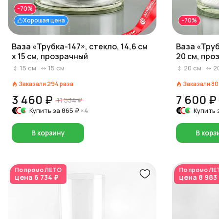
-70%
Хорошая цена
-70%
Ваза «Трубка-147», стекло, 14,6 см
Ваза «Труб
x 15 см, прозрачный
20 см, про
15
см
15
см
20
см
2
Заказали
294
раза
Заказали
80
3 460 ₽
7 600 ₽
11 534 ₽
Купить за
865 ₽
×4
Купить 
В корзину
В корз
По промо
ЛЕТО
По промо
ЛЕ
цена
6 734 ₽
цена
8 983