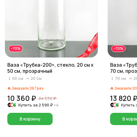
-70%
-70%
Ваза «Трубка-200», стекло, 20 см x
Ваза «Труб
50 см, прозрачный
70 см, про
50
см
20
см
70
см
2
Заказали
267
раз
Заказали
20
10 360 ₽
13 820 
34 534 ₽
Купить за
2 590 ₽
×4
Купить 
В корзину
В корз