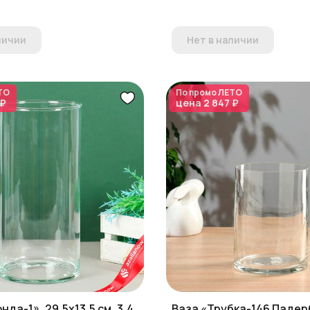
личии
Нет в наличии
ТО
По промо
ЛЕТО
 ₽
цена
2 847 ₽
нда-1», 29,5х13,5 см, 3,4
Ваза «Трубка-146 Падер