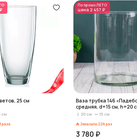
ТО
По промо
ЛЕТО
 ₽
цена
2 457 ₽
ветов, 25 см
Ваза трубка 146 «Падеб
средняя, d=15 см, h=20 с
прозрачная
3
см
20
см
15
см
3
раза
Заказали
226
раз
3 780 ₽