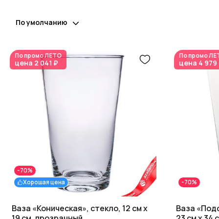
По умолчанию
По промо
ЛЕТО
По промо
ЛЕ
цена
2 041 ₽
цена
4 979
-70%
Хорошая цена
-70%
Ваза «Коническая», стекло, 12 см x
Ваза «Подс
19 см, прозрачный
23 см x 34