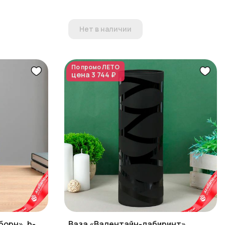
Нет в наличии
По промо
ЛЕТО
цена
3 744 ₽
борн», h-
Ваза «Валентайн-лабиринт»,