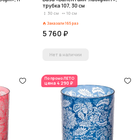
трубка 107, 30 см
30
см
10
см
Заказали
165
раз
5 760 ₽
Нет в наличии
По промо
ЛЕТО
цена
4 290 ₽