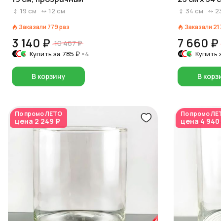
19
см
12
см
34
см
2
Заказали
779
раз
Заказали
21
3 140 ₽
7 660 ₽
10 467 ₽
Купить за
785 ₽
×4
Купить 
В корзину
В корз
По промо
ЛЕТО
По промо
ЛЕ
цена
2 249 ₽
цена
4 940